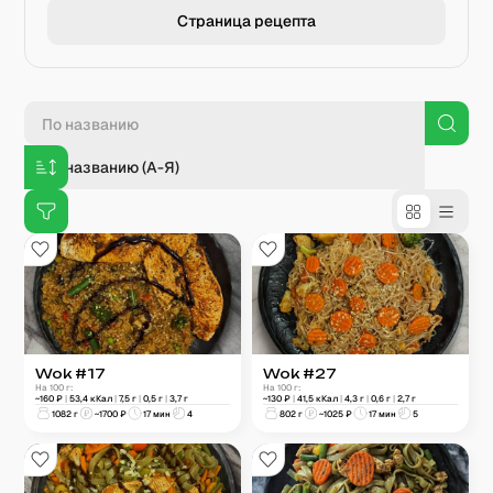
Страница рецепта
По названию (А-Я)
Wok #17
Wok #27
На 100 г:
На 100 г:
~
160
₽
|
53,4
кКал
|
7,5
г
|
0,5
г
|
3,7
г
~
130
₽
|
41,5
кКал
|
4,3
г
|
0,6
г
|
2,7
г
1082
г
~
1700
₽
17 мин
4
802
г
~
1025
₽
17 мин
5