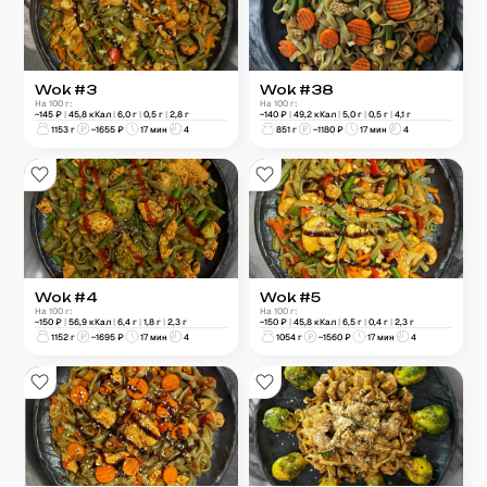
Wok #3
Wok #38
На 100 г:
На 100 г:
~
145
₽
|
45,8
кКал
|
6,0
г
|
0,5
г
|
2,8
г
~
140
₽
|
49,2
кКал
|
5,0
г
|
0,5
г
|
4,1
г
1153
г
~
1655
₽
17 мин
4
851
г
~
1180
₽
17 мин
4
Wok #4
Wok #5
На 100 г:
На 100 г:
~
150
₽
|
56,9
кКал
|
6,4
г
|
1,8
г
|
2,3
г
~
150
₽
|
45,8
кКал
|
6,5
г
|
0,4
г
|
2,3
г
1152
г
~
1695
₽
17 мин
4
1054
г
~
1560
₽
17 мин
4