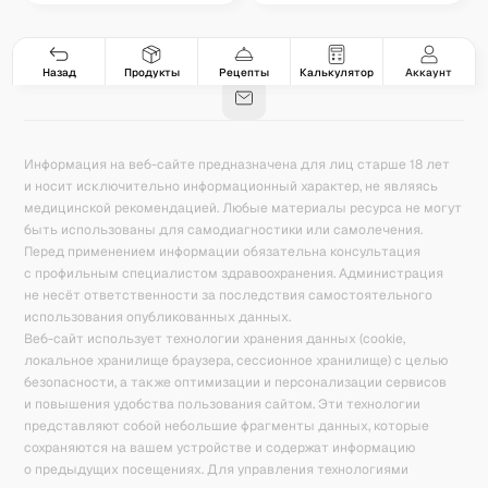
Гастро-сеты
Рецепты
Продукты
Блог
8
171
5078
42
База знаний
Калькулятор калорий
Назад
Продукты
Рецепты
Калькулятор
Аккаунт
Информация на веб-сайте предназначена для лиц старше 18 лет
и носит исключительно информационный характер, не являясь
медицинской рекомендацией. Любые материалы ресурса не могут
быть использованы для самодиагностики или самолечения.
Перед применением информации обязательна консультация
с профильным специалистом здравоохранения. Администрация
не несёт ответственности за последствия самостоятельного
использования опубликованных данных.
Веб-сайт использует технологии хранения данных (cookie,
локальное хранилище браузера, сессионное хранилище) с целью
безопасности, а также оптимизации и персонализации сервисов
и повышения удобства пользования сайтом. Эти технологии
представляют собой небольшие фрагменты данных, которые
сохраняются на вашем устройстве и содержат информацию
о предыдущих посещениях. Для управления технологиями