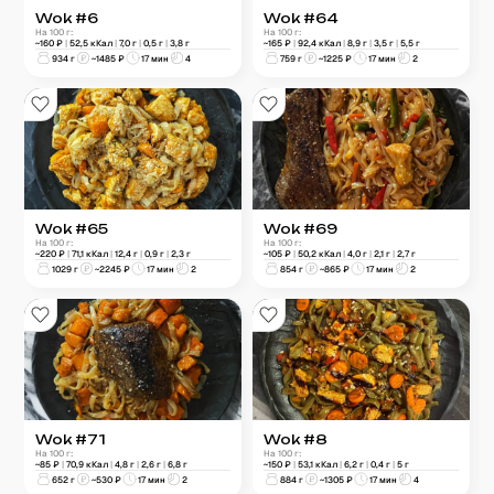
Wok #6
Wok #64
На 100 г:
На 100 г:
~
160
₽
|
52,5
кКал
|
7,0
г
|
0,5
г
|
3,8
г
~
165
₽
|
92,4
кКал
|
8,9
г
|
3,5
г
|
5,5
г
934
г
~
1485
₽
17 мин
4
759
г
~
1225
₽
17 мин
2
Wok #65
Wok #69
На 100 г:
На 100 г:
~
220
₽
|
71,1
кКал
|
12,4
г
|
0,9
г
|
2,3
г
~
105
₽
|
50,2
кКал
|
4,0
г
|
2,1
г
|
2,7
г
1029
г
~
2245
₽
17 мин
2
854
г
~
865
₽
17 мин
2
Wok #71
Wok #8
На 100 г:
На 100 г:
~
85
₽
|
70,9
кКал
|
4,8
г
|
2,6
г
|
6,8
г
~
150
₽
|
53,1
кКал
|
6,2
г
|
0,4
г
|
5
г
652
г
~
530
₽
17 мин
2
884
г
~
1305
₽
17 мин
4