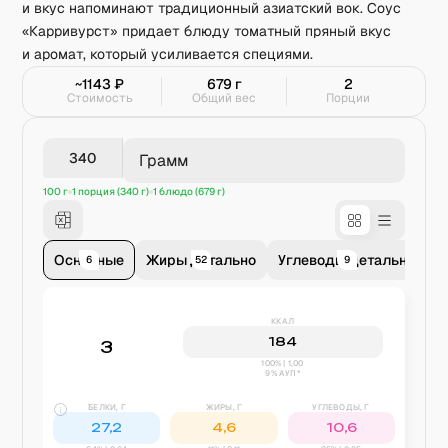
и вкус напоминают традиционный азиатский вок. Соус
«Карривурст» придает блюду томатный пряный вкус
и аромат, который усиливается специями.
~
1143
₽
679
г
2
Стоимость
Общий вес
Порции
Грамм
100 г
1 порция (340 г)
1 блюдо (679 г)
Основные
Жиры детально
Углеводы детально
В
6
52
9
ККАЛ
184
3
100% | 1,00
9% АУП*
БЕЛКИ, Г
ЖИРЫ, Г
УГЛЕВОДЫ, Г
27,2
4,6
10,6