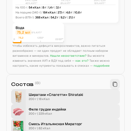
64
% |
0,64
11
% |
0,11
25
% |
0,25
40% АУП*
8% АУП*
19% АУП*
На 100 г:
54
кКал
|
8
г
|
1,4
г
|
3,1
г
На порцию
(340 г)
:
184
кКал
|
27,1
г
|
4,6
г
|
10,6
г
Всего
(679 г)
:
368
кКал
|
54,2
г
|
9,2
г
|
21,1
г
Вода
75,2
мл
6% АУП*
75,2
1250
*
0
2200**
Чтобы избежать дефицита микроэлементов, важно питаться
разнообразно — ни один продукт не обладает полным набором
витаминов и минералов.
Нашли несоответствие?
Вы можете
изменить значения АУП и ВДУ под себя —
как это?
Также можно
настроить, какие нутриенты показывать в списках —
подробнее
(
8
)
Состав
Ширатаки «Спагетти» Shirataki
200 г
|
18
кКал
Филе грудки индейки
200 г
|
229
кКал
Смесь Итальянская Мираторг
200 г
|
82
кКал