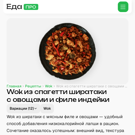
Главная
Рецепты
Wok
Wok из спагетти ширатаки с овощами и филе индейки
Wok из спагетти ширатаки
с овощами и филе индейки
Вариации (
12
)
Wok
Wok из ширатаки с мясным филе и овощами — удобный
способ добавления низкокалорийной лапши в рацион.
Сочетание оказалось успешным: внешний вид, текстура