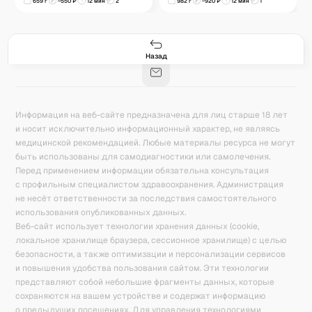
659
г
~
550
₽
12 мин
2
982
г
~
920
₽
12 мин
1
Гастро-сеты
Рецепты
Продукты
Блог
8
171
5078
42
База знаний
Калькулятор калорий
Назад
Информация на веб-сайте предназначена для лиц старше 18 лет
и носит исключительно информационный характер, не являясь
медицинской рекомендацией. Любые материалы ресурса не могут
быть использованы для самодиагностики или самолечения.
Перед применением информации обязательна консультация
с профильным специалистом здравоохранения. Администрация
не несёт ответственности за последствия самостоятельного
использования опубликованных данных.
Веб-сайт использует технологии хранения данных (cookie,
локальное хранилище браузера, сессионное хранилище) с целью
безопасности, а также оптимизации и персонализации сервисов
и повышения удобства пользования сайтом. Эти технологии
представляют собой небольшие фрагменты данных, которые
сохраняются на вашем устройстве и содержат информацию
о предыдущих посещениях. Для управления технологиями