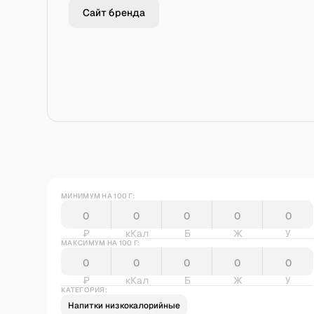
Сайт бренда
МИНИМУМ НА 100 Г:
₽
кКал
Б
Ж
У
МАКСИМУМ НА 100 Г:
₽
кКал
Б
Ж
У
КАТЕГОРИЯ:
Напитки низкокалорийные