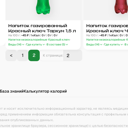
Напиток газированный
Напиток газиро
Красный ключ Тархун 1,5 л
Красный ключ 
На 100 г:
~
45
₽
|
1
кКал
|
0
г
|
0
г
|
0
г
смородина 1,5 л
На 100 г:
~
45
₽
|
1
кКал
|
0
г
|
0
Напитки низкокалорийные
Красный ключ
Напитки низкокалорийные
Виды (
14
)
Где купить
В составе (
5
)
Виды (
14
)
Где купить
В 
<
1
2
К странице:
База знаний
Калькулятор калорий
ет и носит исключительно информационный характер, не являясь медици
еред применением информации обязательна консультация с профильным 
вания опубликованных данных.
кальное хранилище браузера, сессионное хранилище) с целью безопасности