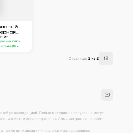
ванный
Черная
г
|
0
г
Красный ключ
составе (
8
)
12
Страница:
2
из
2
нской рекомендацией. Любые материалы ресурса не могут
специалистом здравоохранения. Администрация не несёт
, а также оптимизации и персонализации сервисов