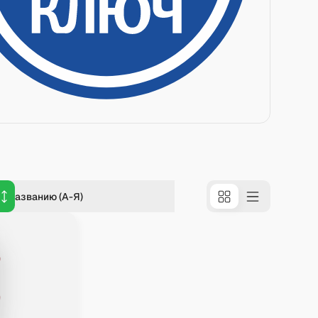
о названию (А-Я)