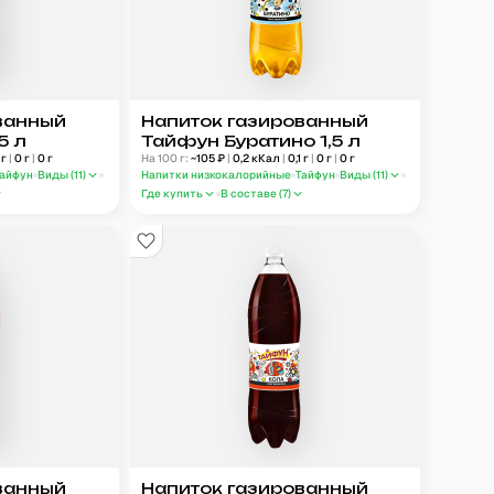
ванный
Напиток газированный
5 л
Тайфун Буратино 1,5 л
г
|
0
г
|
0
г
На 100 г:
~
105
₽
|
0,2
кКал
|
0,1
г
|
0
г
|
0
г
Тайфун
Виды (
11
)
Напитки низкокалорийные
Тайфун
Виды (
11
)
Где купить
В составе (
7
)
ванный
Напиток газированный