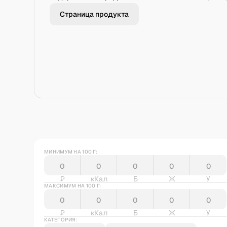
Страница продукта
МИНИМУМ НА 100 Г:
₽
кКал
Б
Ж
У
МАКСИМУМ НА 100 Г:
₽
кКал
Б
Ж
У
КАТЕГОРИЯ: