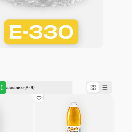
о названию (А-Я)