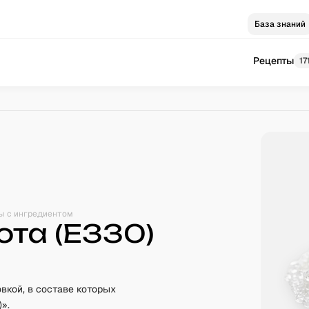
База знаний
Рецепты
17
ы с ингредиентом
та (Е330)
вкой, в составе которых
».