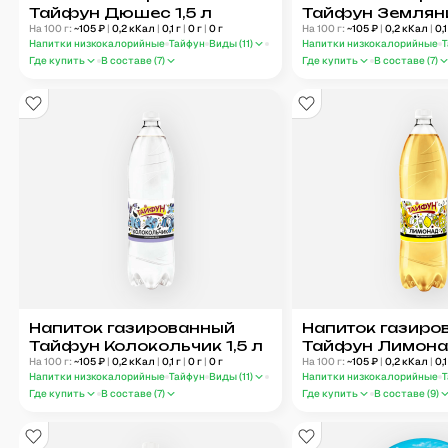
Тайфун Дюшес 1,5 л
Тайфун Земляни
На 100 г:
~
105
₽
|
0,2
кКал
|
0,1
г
|
0
г
|
0
г
На 100 г:
~
105
₽
|
0,2
кКал
|
0,1
Напитки низкокалорийные
Тайфун
Виды (
11
)
Напитки низкокалорийные
Где купить
В составе (
7
)
Где купить
В составе (
7
)
Напиток газированный
Напиток газиро
Тайфун Колокольчик 1,5 л
Тайфун Лимонад
На 100 г:
~
105
₽
|
0,2
кКал
|
0,1
г
|
0
г
|
0
г
На 100 г:
~
105
₽
|
0,2
кКал
|
0,1
Напитки низкокалорийные
Тайфун
Виды (
11
)
Напитки низкокалорийные
Где купить
В составе (
7
)
Где купить
В составе (
9
)