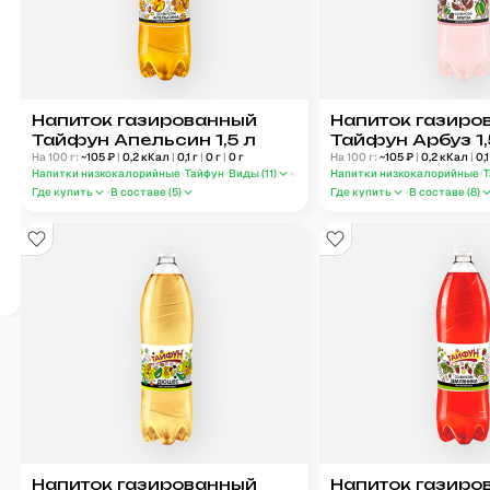
Напиток газированный
Напиток газиро
Тайфун Апельсин 1,5 л
Тайфун Арбуз 1,
На 100 г:
~
105
₽
|
0,2
кКал
|
0,1
г
|
0
г
|
0
г
На 100 г:
~
105
₽
|
0,2
кКал
|
0,1
Напитки низкокалорийные
Тайфун
Виды (
11
)
Напитки низкокалорийные
Где купить
В составе (
5
)
Где купить
В составе (
8
)
Напиток газированный
Напиток газиро