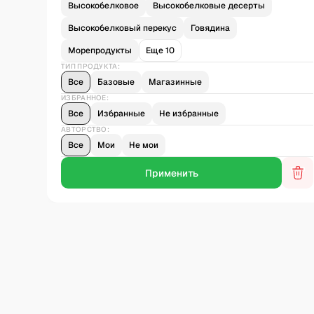
Высокобелковое
Высокобелковые десерты
Высокобелковый перекус
Говядина
Морепродукты
Еще 10
ТИП ПРОДУКТА:
Все
Базовые
Магазинные
ИЗБРАННОЕ:
Все
Избранные
Не избранные
АВТОРСТВО:
Все
Мои
Не мои