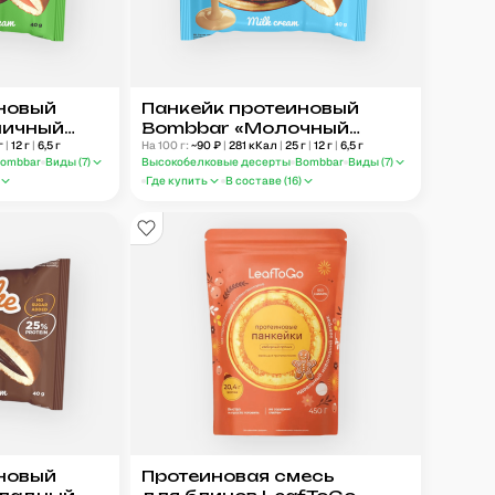
новый
Панкейк протеиновый
ничный
Bombbar «Молочный
г
|
12
г
|
6,5
г
крем»
На 100 г:
~
90
₽
|
281
кКал
|
25
г
|
12
г
|
6,5
г
ombbar
Виды (
7
)
Высокобелковые десерты
Bombbar
Виды (
7
)
Где купить
В составе (
16
)
новый
Протеиновая смесь