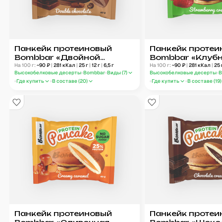
Панкейк протеиновый
Панкейк протеи
Bombbar «Двойной
Bombbar «Клуб
шоколад»
На 100 г:
~
90
₽
|
281
кКал
|
25
г
|
12
г
|
6,5
г
крем»
На 100 г:
~
90
₽
|
281
кКал
|
25
Высокобелковые десерты
Bombbar
Виды (
7
)
Высокобелковые десерты
B
Где купить
В составе (
20
)
Где купить
В составе (
19
)
Панкейк протеиновый
Панкейк протеи