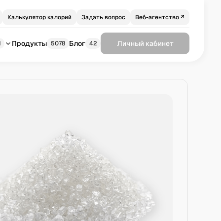
Калькулятор калорий
Задать вопрос
Веб-агентство ↗
Продукты
Блог
Личный кабинет
1
5078
42