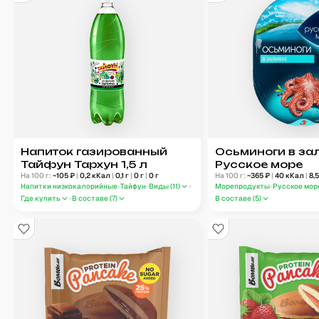
Напиток газированный
Осьминоги в за
Тайфун Тархун 1,5 л
Русское море
На 100 г:
~
105
₽
|
0,2
кКал
|
0,1
г
|
0
г
|
0
г
На 100 г:
~
365
₽
|
40
кКал
|
8,
Напитки низкокалорийные
Тайфун
Виды (
11
)
Морепродукты
Русское мор
Где купить
В составе (
7
)
В составе (
5
)