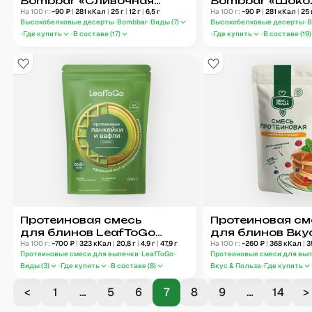
Bombbar «Сливочная
Bombbar «Шок
карамель»
На 100 г:
~
90
₽
|
281
кКал
|
25
г
|
12
г
|
6,5
г
крем»
На 100 г:
~
90
₽
|
281
кКал
|
25
Высокобелковые десерты
Bombbar
Виды (
7
)
Высокобелковые десерты
B
Где купить
В составе (
17
)
Где купить
В составе (
19
)
Протеиновая смесь
Протеиновая см
для блинов LeafToGo
для блинов Вку
С матчей
На 100 г:
~
700
₽
|
323
кКал
|
20,8
г
|
4,9
г
|
47,9
г
На 100 г:
~
260
₽
|
368
кКал
|
3
Протеиновые смеси для выпечки
LeafToGo
Протеиновые смеси для вы
Виды (
3
)
Где купить
В составе (
8
)
Вкус & Польза
Где купить
<
1
…
5
6
7
8
9
…
14
>