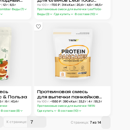
оладный
для блинов LeafToGo
г
|
12
г
|
6,5
г
Имбирный пряник
На 100 г:
~
700
₽
|
314
кКал
|
20,4
г
|
4,6
г
|
46,5
г
ombbar
Виды (
7
)
Протеиновые смеси для выпечки
LeafToGo
Виды (
3
)
Где купить
В составе (
10
)
есь
Протеиновая смесь
с & Польза
для выпечки панкейков
5
г
|
6
г
|
43,4
г
1WIN
На 100 г:
~
1550
₽
|
390
кКал
|
33,2
г
|
4
г
|
55,3
г
печки
Протеиновые смеси для выпечки
1WIN
В составе (
8
)
Где купить
В составе (
10
)
К странице:
Страница:
7
из
14