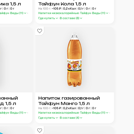
ка 1,5 л
Тайфун Кола 1,5 л
г
|
0
г
|
0
г
На 100 г:
~
105
₽
|
0,2
кКал
|
0,1
г
|
0
г
|
0
г
Тайфун
Виды (
11
)
Напитки низкокалорийные
Тайфун
Виды (
11
)
Где купить
В составе (
8
)
ванный
Напиток газированный
 1,5 л
Тайфун Манго 1,5 л
г
|
0
г
|
0
г
На 100 г:
~
105
₽
|
0,2
кКал
|
0,1
г
|
0
г
|
0
г
Тайфун
Виды (
11
)
Напитки низкокалорийные
Тайфун
Виды (
11
)
Где купить
В составе (
4
)