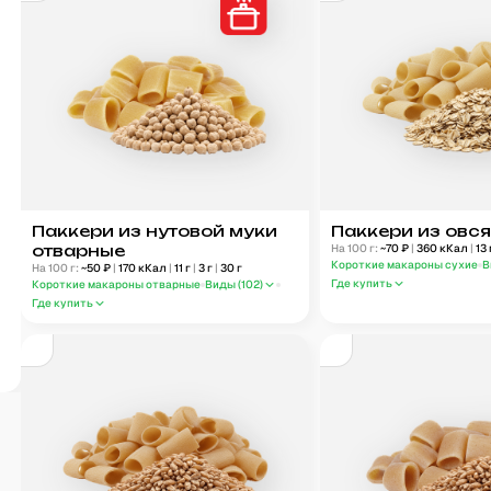
Паккери из нутовой муки
Паккери из овс
отварные
На 100 г:
~
70
₽
|
360
кКал
|
13
Короткие макароны сухие
В
На 100 г:
~
50
₽
|
170
кКал
|
11
г
|
3
г
|
30
г
Где купить
Короткие макароны отварные
Виды (
102
)
Где купить