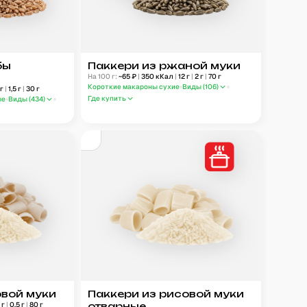
бы
Паккери из ржаной муки
На 100 г:
~
65
₽
|
350
кКал
|
12
г
|
2
г
|
70
г
Короткие макароны сухие
Виды (
106
)
г
|
1,5
г
|
30
г
Где купить
ые
Виды (
434
)
овой муки
Паккери из рисовой муки
5
г
|
0,5
г
|
80
г
отварные