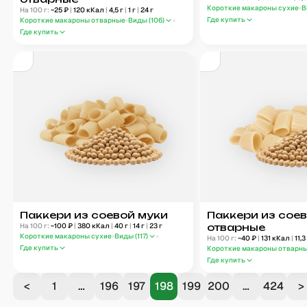
Короткие макароны сухие
В
На 100 г:
~
25
₽
|
120
кКал
|
4,5
г
|
1
г
|
24
г
Где купить
Короткие макароны отварные
Виды (
106
)
Где купить
Паккери из соевой муки
Паккери из сое
На 100 г:
~
100
₽
|
380
кКал
|
40
г
|
14
г
|
23
г
отварные
Короткие макароны сухие
Виды (
117
)
На 100 г:
~
40
₽
|
131
кКал
|
11,3
Где купить
Короткие макароны отварн
Где купить
<
1
…
196
197
198
199
200
…
424
>