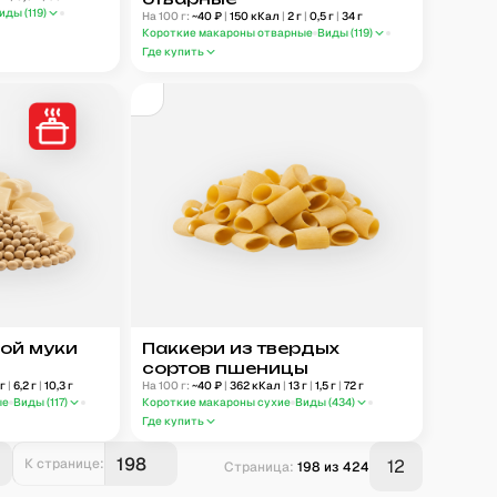
иды (
119
)
На 100 г:
~
40
₽
|
150
кКал
|
2
г
|
0,5
г
|
34
г
Короткие макароны отварные
Виды (
119
)
Где купить
вой муки
Паккери из твердых
сортов пшеницы
г
|
6,2
г
|
10,3
г
На 100 г:
~
40
₽
|
362
кКал
|
13
г
|
1,5
г
|
72
г
ые
Виды (
117
)
Короткие макароны сухие
Виды (
434
)
Где купить
К странице:
12
Страница:
198
из
424