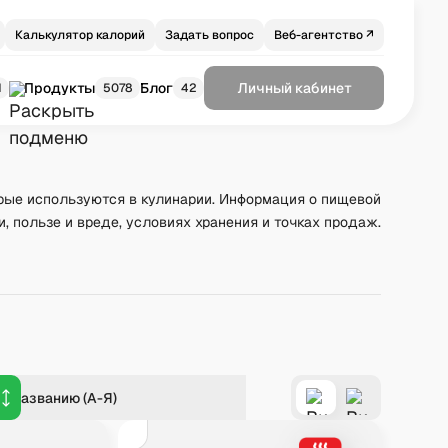
Калькулятор калорий
Задать вопрос
Веб-агентство ↗
Продукты
Блог
Личный кабинет
1
5078
42
рые используются в кулинарии. Информация о пищевой
и, пользе и вреде, условиях хранения и точках продаж.
о названию (А-Я)