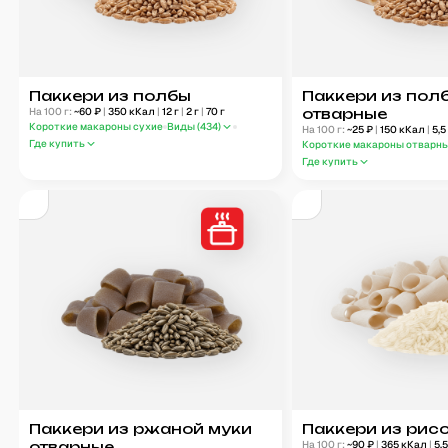
Паккери из полбы
Паккери из пол
На 100 г:
~
60
₽
|
350
кКал
|
12
г
|
2
г
|
70
г
отварные
Короткие макароны сухие
Виды (
434
)
На 100 г:
~
25
₽
|
150
кКал
|
5,5
Где купить
Короткие макароны отварн
Где купить
Паккери из ржаной муки
Паккери из рис
отварные
На 100 г:
~
90
₽
|
365
кКал
|
5,