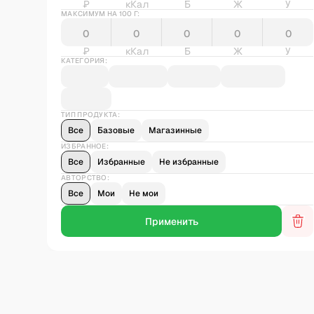
₽
кКал
Б
Ж
У
МАКСИМУМ НА 100 Г:
₽
кКал
Б
Ж
У
КАТЕГОРИЯ:
ТИП ПРОДУКТА:
Все
Базовые
Магазинные
ИЗБРАННОЕ:
Все
Избранные
Не избранные
АВТОРСТВО:
Все
Мои
Не мои