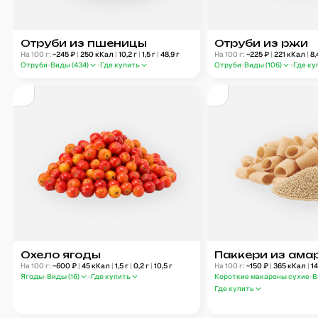
Отруби из пшеницы
Отруби из ржи
На 100 г:
~
245
₽
|
250
кКал
|
10,2
г
|
1,5
г
|
48,9
г
На 100 г:
~
225
₽
|
221
кКал
|
8,
Отруби
Виды (
434
)
Где купить
Отруби
Виды (
106
)
Где ку
Охело ягоды
Паккери из ама
На 100 г:
~
600
₽
|
45
кКал
|
1,5
г
|
0,2
г
|
10,5
г
На 100 г:
~
150
₽
|
365
кКал
|
1
Ягоды
Виды (
16
)
Где купить
Короткие макароны сухие
В
Где купить