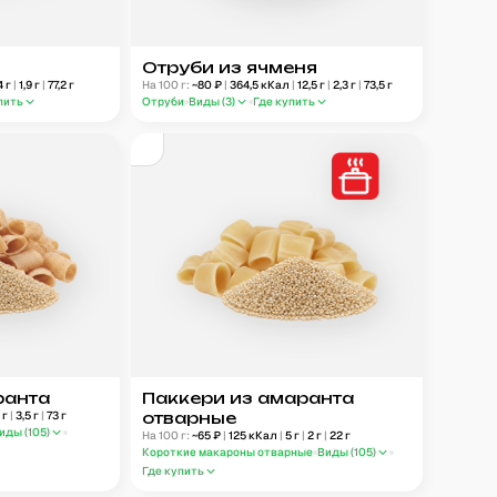
Отруби из ячменя
4
г
|
1,9
г
|
77,2
г
На 100 г:
~
80
₽
|
364,5
кКал
|
12,5
г
|
2,3
г
|
73,5
г
пить
Отруби
Виды (
3
)
Где купить
ранта
Паккери из амаранта
4
г
|
3,5
г
|
73
г
отварные
иды (
105
)
На 100 г:
~
65
₽
|
125
кКал
|
5
г
|
2
г
|
22
г
Короткие макароны отварные
Виды (
105
)
Где купить