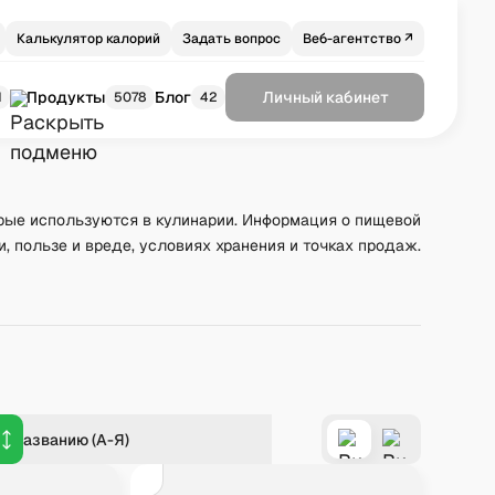
Калькулятор калорий
Задать вопрос
Веб-агентство ↗
Продукты
Блог
Личный кабинет
1
5078
42
рые используются в кулинарии. Информация о пищевой
и, пользе и вреде, условиях хранения и точках продаж.
о названию (А-Я)