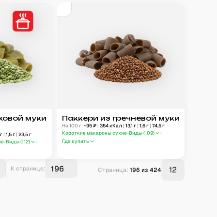
ховой муки
Паккери из гречневой муки
На 100 г:
~
95
₽
|
354
кКал
|
13,1
г
|
1,6
г
|
74,5
г
Короткие макароны сухие
Виды (
109
)
г
|
1,5
г
|
23,5
г
Где купить
ые
Виды (
112
)
К странице:
12
Страница:
196
из
424