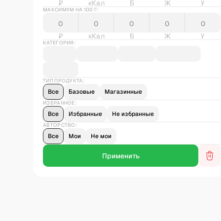
₽
кКал
Б
Ж
У
МАКСИМУМ НА 100 Г:
₽
кКал
Б
Ж
У
КАТЕГОРИЯ:
ТИП ПРОДУКТА:
Все
Базовые
Магазинные
ИЗБРАННОЕ:
Все
Избранные
Не избранные
АВТОРСТВО:
Все
Мои
Не мои