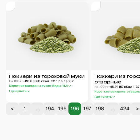
Паккери из гороховой муки
Паккери из горо
На 100 г:
~
110
₽
|
360
кКал
|
22
г
|
1,5
г
|
60
г
отварные
Короткие макароны сухие
Виды (
112
)
На 100 г:
~
45
₽
|
157
кКал
|
12,7
Где купить
Короткие макароны отварн
Где купить
<
1
…
194
195
196
197
198
…
424
>