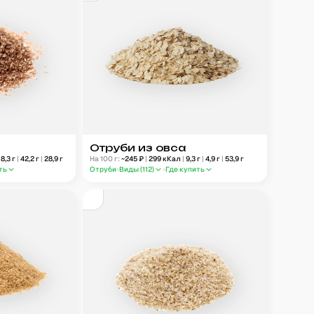
Отруби из овса
18,3
г
|
42,2
г
|
28,9
г
На 100 г:
~
245
₽
|
299
кКал
|
9,3
г
|
4,9
г
|
53,9
г
ть
Отруби
Виды (
112
)
Где купить