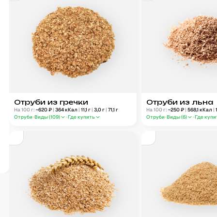
Отруби из гречки
Отруби из льна
На 100 г:
~
620
₽
|
364
кКал
|
11,1
г
|
3,0
г
|
71,1
г
На 100 г:
~
250
₽
|
568,1
кКал
|
Отруби
Виды (
109
)
Где купить
Отруби
Виды (
6
)
Где купи