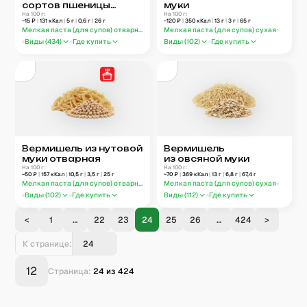
сортов пшеницы
муки
отварная
На 100 г:
На 100 г:
~
15
₽
|
131
кКал
|
5
г
|
0,6
г
|
26
г
~
120
₽
|
350
кКал
|
13
г
|
3
г
|
65
г
Мелкая паста (для супов) отварная
Мелкая паста (для супов) сухая
Виды (
434
)
Где купить
Виды (
102
)
Где купить
Вермишель из нутовой
Вермишель
муки отварная
из овсяной муки
На 100 г:
На 100 г:
~
50
₽
|
157
кКал
|
10,5
г
|
3,5
г
|
25
г
~
70
₽
|
369
кКал
|
13
г
|
6,8
г
|
67,4
г
Мелкая паста (для супов) отварная
Мелкая паста (для супов) сухая
Виды (
102
)
Где купить
Виды (
112
)
Где купить
<
1
…
22
23
24
25
26
…
424
>
К странице:
12
Страница:
24
из
424