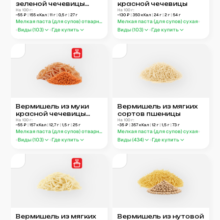
зеленой чечевицы
красной чечевицы
отварная
На 100 г:
На 100 г:
~
55
₽
|
155
кКал
|
11
г
|
0,5
г
|
27
г
~
130
₽
|
350
кКал
|
24
г
|
2
г
|
54
г
Мелкая паста (для супов) отварная
Мелкая паста (для супов) сухая
Виды (
103
)
Где купить
Виды (
103
)
Где купить
Вермишель из муки
Вермишель из мягких
красной чечевицы
сортов пшеницы
отварная
На 100 г:
На 100 г:
~
55
₽
|
157
кКал
|
12,7
г
|
1,5
г
|
25
г
~
35
₽
|
357
кКал
|
12
г
|
1,5
г
|
73
г
Мелкая паста (для супов) отварная
Мелкая паста (для супов) сухая
Виды (
103
)
Где купить
Виды (
434
)
Где купить
Вермишель из мягких
Вермишель из нутовой