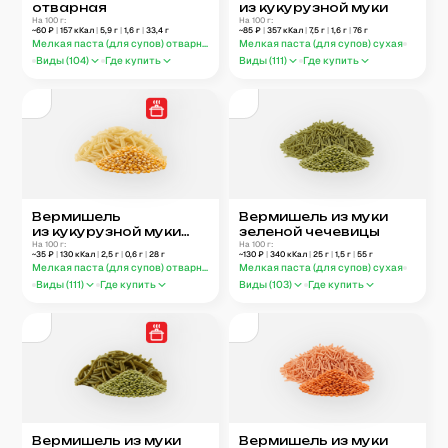
отварная
из кукурузной муки
На 100 г:
На 100 г:
~
60
₽
|
157
кКал
|
5,9
г
|
1,6
г
|
33,4
г
~
85
₽
|
357
кКал
|
7,5
г
|
1,6
г
|
76
г
Мелкая паста (для супов) отварная
Мелкая паста (для супов) сухая
Виды (
104
)
Где купить
Виды (
111
)
Где купить
Вермишель
Вермишель из муки
из кукурузной муки
зеленой чечевицы
отварная
На 100 г:
На 100 г:
~
35
₽
|
130
кКал
|
2,5
г
|
0,6
г
|
28
г
~
130
₽
|
340
кКал
|
25
г
|
1,5
г
|
55
г
Мелкая паста (для супов) отварная
Мелкая паста (для супов) сухая
Виды (
111
)
Где купить
Виды (
103
)
Где купить
Вермишель из муки
Вермишель из муки