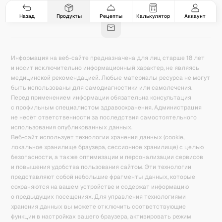
Гастро-сеты
Рецепты
Продукты
Блог
8
171
5078
42
База знаний
Калькулятор калорий
Назад
Продукты
Рецепты
Калькулятор
Аккаунт
Информация на веб-сайте предназначена для лиц старше 18 лет
и носит исключительно информационный характер, не являясь
медицинской рекомендацией. Любые материалы ресурса не могут
быть использованы для самодиагностики или самолечения.
Перед применением информации обязательна консультация
с профильным специалистом здравоохранения. Администрация
не несёт ответственности за последствия самостоятельного
использования опубликованных данных.
Веб-сайт использует технологии хранения данных (cookie,
локальное хранилище браузера, сессионное хранилище) с целью
безопасности, а также оптимизации и персонализации сервисов
и повышения удобства пользования сайтом. Эти технологии
представляют собой небольшие фрагменты данных, которые
сохраняются на вашем устройстве и содержат информацию
о предыдущих посещениях. Для управления технологиями
хранения данных вы можете отключить соответствующие
функции в настройках вашего браузера, активировать режим