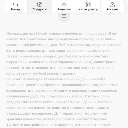
Гастро-сеты
Рецепты
Продукты
Блог
8
171
5078
42
База знаний
Калькулятор калорий
Назад
Продукты
Рецепты
Калькулятор
Аккаунт
Информация на веб-сайте предназначена для лиц старше 18 лет
и носит исключительно информационный характер, не являясь
медицинской рекомендацией. Любые материалы ресурса не могут
быть использованы для самодиагностики или самолечения.
Перед применением информации обязательна консультация
с профильным специалистом здравоохранения. Администрация
не несёт ответственности за последствия самостоятельного
использования опубликованных данных.
Веб-сайт использует технологии хранения данных (cookie,
локальное хранилище браузера, сессионное хранилище) с целью
безопасности, а также оптимизации и персонализации сервисов
и повышения удобства пользования сайтом. Эти технологии
представляют собой небольшие фрагменты данных, которые
сохраняются на вашем устройстве и содержат информацию
о предыдущих посещениях. Для управления технологиями
хранения данных вы можете отключить соответствующие
функции в настройках вашего браузера, активировать режим