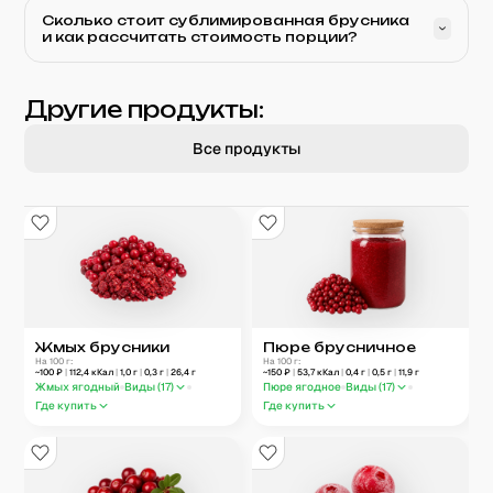
Сколько стоит сублимированная брусника
и как рассчитать стоимость порции?
Другие продукты:
Все продукты
Жмых брусники
Пюре брусничное
На 100 г:
На 100 г:
~
100
₽
|
112,4
кКал
|
1,0
г
|
0,3
г
|
26,4
г
~
150
₽
|
53,7
кКал
|
0,4
г
|
0,5
г
|
11,9
г
Жмых ягодный
Виды (
17
)
Пюре ягодное
Виды (
17
)
Где купить
Где купить