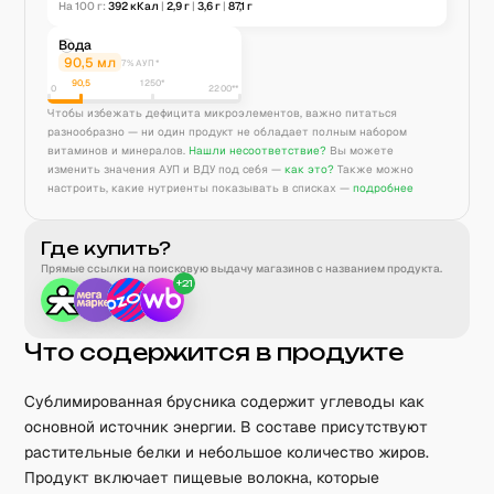
На 100 г:
392
кКал
|
2,9
г
|
3,6
г
|
87,1
г
Вода
90,5
мл
7% АУП*
90,5
1250
*
0
2200**
Чтобы избежать дефицита микроэлементов, важно питаться
разнообразно — ни один продукт не обладает полным набором
витаминов и минералов.
Нашли несоответствие?
Вы можете
изменить значения АУП и ВДУ под себя —
как это?
Также можно
настроить, какие нутриенты показывать в списках —
подробнее
Где купить?
Прямые ссылки на поисковую выдачу магазинов с названием продукта.
+
21
Что содержится в продукте
Сублимированная брусника содержит углеводы как
основной источник энергии. В составе присутствуют
растительные белки и небольшое количество жиров.
Продукт включает пищевые волокна, которые