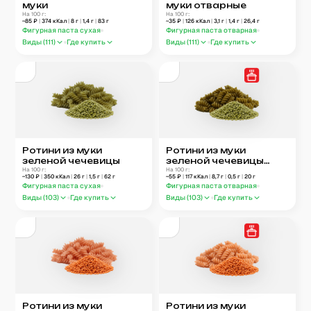
муки
муки отварные
На 100 г:
На 100 г:
~
85
₽
|
374
кКал
|
8
г
|
1,4
г
|
83
г
~
35
₽
|
126
кКал
|
3,1
г
|
1,4
г
|
26,4
г
Фигурная паста сухая
Фигурная паста отварная
Виды (
111
)
Где купить
Виды (
111
)
Где купить
Ротини из муки
Ротини из муки
зеленой чечевицы
зеленой чечевицы
На 100 г:
отварные
На 100 г:
~
130
₽
|
350
кКал
|
26
г
|
1,5
г
|
62
г
~
55
₽
|
117
кКал
|
8,7
г
|
0,5
г
|
20
г
Фигурная паста сухая
Фигурная паста отварная
Виды (
103
)
Где купить
Виды (
103
)
Где купить
Ротини из муки
Ротини из муки