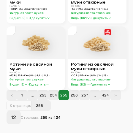
муки
муки отварные
На 100 г:
На 100 г:
~
120
₽
|
350
кКал
|
18
г
|
6
г
|
60
г
~
50
₽
|
150
кКал
|
9,5
г
|
3
г
|
24
г
Фигурная паста сухая
Фигурная паста отварная
Виды (
102
)
Где купить
Виды (
102
)
Где купить
Ротини из овсяной
Ротини из овсяной
муки
муки отварные
На 100 г:
На 100 г:
~
70
₽
|
229
кКал
|
8,1
г
|
4,4
г
|
41,3
г
~
30
₽
|
157
кКал
|
6,5
г
|
3
г
|
29
г
Фигурная паста сухая
Фигурная паста отварная
Виды (
112
)
Где купить
Виды (
112
)
Где купить
<
1
…
253
254
255
256
257
…
424
>
К странице:
12
Страница:
255
из
424