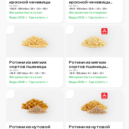
красной чечевицы
красной чечевицы
На 100 г:
отварные
На 100 г:
~
130
₽
|
350
кКал
|
25
г
|
1,5
г
|
60
г
~
55
₽
|
150
кКал
|
12,5
г
|
1,5
г
|
25
г
Фигурная паста сухая
Фигурная паста отварная
Виды (
103
)
Где купить
Виды (
103
)
Где купить
Ротини из мягких
Ротини из мягких
сортов пшеницы
сортов пшеницы
На 100 г:
отварные
На 100 г:
~
35
₽
|
357
кКал
|
12
г
|
1,5
г
|
72
г
~
15
₽
|
150
кКал
|
5
г
|
0,8
г
|
31
г
Фигурная паста сухая
Фигурная паста отварная
Виды (
434
)
Где купить
Виды (
434
)
Где купить
Ротини из нутовой
Ротини из нутовой