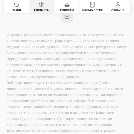
Гастро-сеты
Рецепты
Продукты
Блог
8
171
5078
42
База знаний
Калькулятор калорий
Назад
Продукты
Рецепты
Калькулятор
Аккаунт
Информация на веб-сайте предназначена для лиц старше 18 лет
и носит исключительно информационный характер, не являясь
медицинской рекомендацией. Любые материалы ресурса не могут
быть использованы для самодиагностики или самолечения.
Перед применением информации обязательна консультация
с профильным специалистом здравоохранения. Администрация
не несёт ответственности за последствия самостоятельного
использования опубликованных данных.
Веб-сайт использует технологии хранения данных (cookie,
локальное хранилище браузера, сессионное хранилище) с целью
безопасности, а также оптимизации и персонализации сервисов
и повышения удобства пользования сайтом. Эти технологии
представляют собой небольшие фрагменты данных, которые
сохраняются на вашем устройстве и содержат информацию
о предыдущих посещениях. Для управления технологиями
хранения данных вы можете отключить соответствующие
функции в настройках вашего браузера, активировать режим