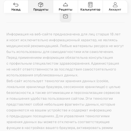
Гастро-сеты
Рецепты
Продукты
Блог
8
171
5078
42
База знаний
Калькулятор калорий
Назад
Продукты
Рецепты
Калькулятор
Аккаунт
Информация на веб-сайте предназначена для лиц старше 18 лет
и носит исключительно информационный характер, не являясь
медицинской рекомендацией. Любые материалы ресурса не могут
быть использованы для самодиагностики или самолечения.
Перед применением информации обязательна консультация
с профильным специалистом здравоохранения. Администрация
не несёт ответственности за последствия самостоятельного
использования опубликованных данных.
Веб-сайт использует технологии хранения данных (cookie,
локальное хранилище браузера, сессионное хранилище) с целью
безопасности, а также оптимизации и персонализации сервисов
и повышения удобства пользования сайтом. Эти технологии
представляют собой небольшие фрагменты данных, которые
сохраняются на вашем устройстве и содержат информацию
о предыдущих посещениях. Для управления технологиями
хранения данных вы можете отключить соответствующие
функции в настройках вашего браузера, активировать режим