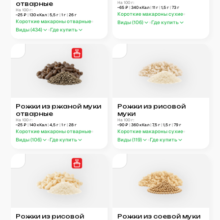
отварные
На 100 г:
~
65
₽
|
340
кКал
|
11
г
|
1,5
г
|
73
г
На 100 г:
Короткие макароны сухие
~
25
₽
|
130
кКал
|
5,5
г
|
1
г
|
26
г
Короткие макароны отварные
Виды (
106
)
Где купить
Виды (
434
)
Где купить
Рожки из ржаной муки
Рожки из рисовой
отварные
муки
На 100 г:
На 100 г:
~
25
₽
|
140
кКал
|
4,5
г
|
1
г
|
28
г
~
90
₽
|
360
кКал
|
7,5
г
|
1,5
г
|
79
г
Короткие макароны отварные
Короткие макароны сухие
Виды (
106
)
Где купить
Виды (
119
)
Где купить
Рожки из рисовой
Рожки из соевой муки