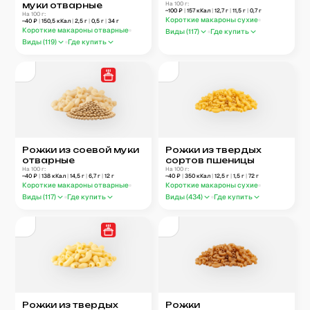
муки отварные
На 100 г:
~
100
₽
|
157
кКал
|
12,7
г
|
11,5
г
|
0,7
г
На 100 г:
Короткие макароны сухие
~
40
₽
|
150,5
кКал
|
2,5
г
|
0,5
г
|
34
г
Короткие макароны отварные
Виды (
117
)
Где купить
Виды (
119
)
Где купить
Рожки из соевой муки
Рожки из твердых
отварные
сортов пшеницы
На 100 г:
На 100 г:
~
40
₽
|
138
кКал
|
14,5
г
|
6,7
г
|
12
г
~
40
₽
|
350
кКал
|
12,5
г
|
1,5
г
|
72
г
Короткие макароны отварные
Короткие макароны сухие
Виды (
117
)
Где купить
Виды (
434
)
Где купить
Рожки из твердых
Рожки