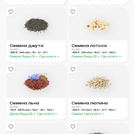
Семена джута
Семена лотоса
На 100 г:
На 100 г:
~
850
₽
|
344
кКал
|
18
г
|
5
г
|
57
г
~
600
₽
|
332
кКал
|
15,4
г
|
2,0
г
|
64,5
г
Семена
Виды (
3
)
Где купить
Семена
Виды (
2
)
Где купить
Семена льна
Семена люпина
На 100 г:
На 100 г:
~
50
₽
|
587,5
кКал
|
18,0
г
|
42
г
|
34,4
г
~
300
₽
|
371
кКал
|
36,2
г
|
9,7
г
|
40,4
г
Декор
Виды (
6
)
Где купить
Семена
Где купить