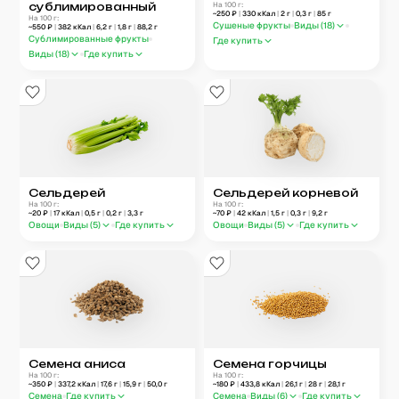
сублимированный
На 100 г:
~
250
₽
|
330
кКал
|
2
г
|
0,3
г
|
85
г
На 100 г:
Сушеные фрукты
Виды (
18
)
~
550
₽
|
382
кКал
|
6,2
г
|
1,8
г
|
88,2
г
Сублимированные фрукты
Где купить
Виды (
18
)
Где купить
Сельдерей
Сельдерей корневой
На 100 г:
На 100 г:
~
20
₽
|
17
кКал
|
0,5
г
|
0,2
г
|
3,3
г
~
70
₽
|
42
кКал
|
1,5
г
|
0,3
г
|
9,2
г
Овощи
Виды (
5
)
Где купить
Овощи
Виды (
5
)
Где купить
Семена аниса
Семена горчицы
На 100 г:
На 100 г:
~
350
₽
|
337,2
кКал
|
17,6
г
|
15,9
г
|
50,0
г
~
180
₽
|
433,8
кКал
|
26,1
г
|
28
г
|
28,1
г
Семена
Где купить
Семена
Виды (
6
)
Где купить