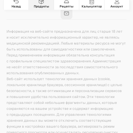
Гастро-сеты
Рецепты
Продукты
Блог
8
171
5078
42
База знаний
Калькулятор калорий
Назад
Продукты
Рецепты
Калькулятор
Аккаунт
Информация на веб-сайте предназначена для лиц старше 18 лет
и носит исключительно информационный характер, не являясь
медицинской рекомендацией. Любые материалы ресурса не могут
быть использованы для самодиагностики или самолечения.
Перед применением информации обязательна консультация
с профильным специалистом здравоохранения. Администрация
не несёт ответственности за последствия самостоятельного
использования опубликованных данных.
Веб-сайт использует технологии хранения данных (cookie,
локальное хранилище браузера, сессионное хранилище) с целью
безопасности, а также оптимизации и персонализации сервисов
и повышения удобства пользования сайтом. Эти технологии
представляют собой небольшие фрагменты данных, которые
сохраняются на вашем устройстве и содержат информацию
о предыдущих посещениях. Для управления технологиями
хранения данных вы можете отключить соответствующие
функции в настройках вашего браузера, активировать режим
приватного просмотра или осуществлять регулярную очистку