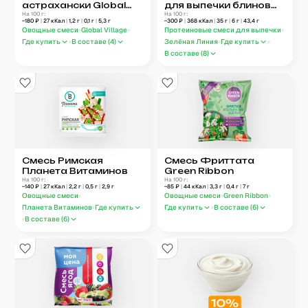
астрахански Global
для выпечки блинов
Village
На 100 г:
и оладий Зелёная
На 100 г:
~
180
₽
|
27
кКал
|
1,2
г
|
0,1
г
|
5,3
г
~
300
₽
|
368
кКал
|
35
г
|
6
г
|
43,4
г
Линия
Овощные смеси
Global Village
Протеиновые смеси для выпечки
Где купить
В составе (
4
)
Зелёная Линия
Где купить
В составе (
8
)
Смесь Римская
Смесь Фриттата
Планета Витаминов
Green Ribbon
На 100 г:
На 100 г:
~
140
₽
|
27
кКал
|
2,2
г
|
0,5
г
|
2,9
г
~
85
₽
|
44
кКал
|
3,3
г
|
0,4
г
|
7
г
Овощные смеси
Овощные смеси
Green Ribbon
Планета Витаминов
Где купить
Где купить
В составе (
6
)
В составе (
6
)