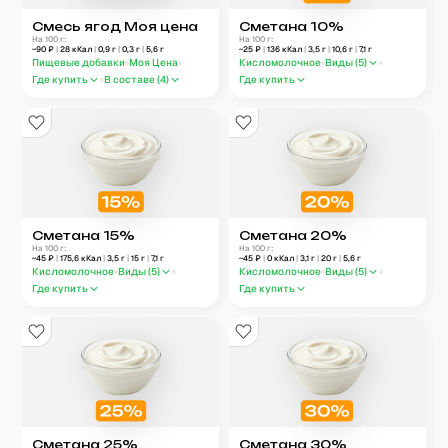
Смесь ягод Моя цена
Сметана 10%
На 100 г:
На 100 г:
~
90
₽
|
28
кКал
|
0,9
г
|
0,3
г
|
5,6
г
~
25
₽
|
136
кКал
|
3,5
г
|
10,6
г
|
7,1
г
Пищевые добавки
Моя Цена
Кисломолочное
Виды (
5
)
Где купить
В составе (
4
)
Где купить
Сметана 15%
Сметана 20%
На 100 г:
На 100 г:
~
45
₽
|
175,6
кКал
|
3,5
г
|
15
г
|
7,1
г
~
45
₽
|
0
кКал
|
3,1
г
|
20
г
|
5,6
г
Кисломолочное
Виды (
5
)
Кисломолочное
Виды (
5
)
Где купить
Где купить
Сметана 25%
Сметана 30%