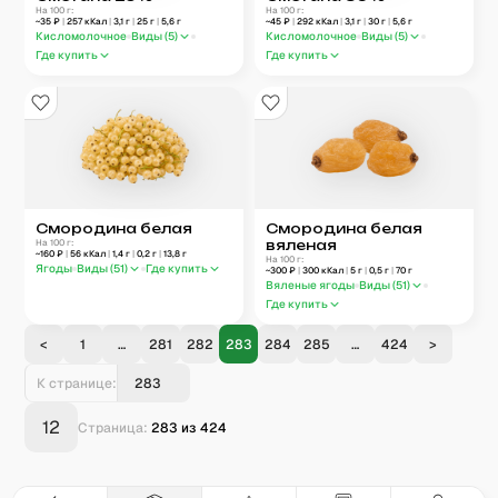
На 100 г:
На 100 г:
~
35
₽
|
257
кКал
|
3,1
г
|
25
г
|
5,6
г
~
45
₽
|
292
кКал
|
3,1
г
|
30
г
|
5,6
г
Кисломолочное
Виды (
5
)
Кисломолочное
Виды (
5
)
Где купить
Где купить
Смородина белая
Смородина белая
На 100 г:
вяленая
~
160
₽
|
56
кКал
|
1,4
г
|
0,2
г
|
13,8
г
На 100 г:
Ягоды
Виды (
51
)
Где купить
~
300
₽
|
300
кКал
|
5
г
|
0,5
г
|
70
г
Вяленые ягоды
Виды (
51
)
Где купить
<
1
…
281
282
283
284
285
…
424
>
К странице:
12
Страница:
283
из
424