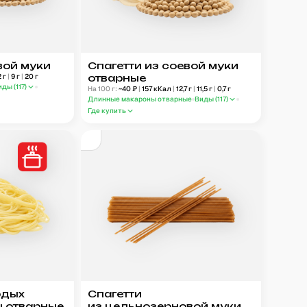
вой муки
Спагетти из соевой муки
2
г
|
9
г
|
20
г
отварные
иды (
117
)
На 100 г:
~
40
₽
|
157
кКал
|
12,7
г
|
11,5
г
|
0,7
г
Длинные макароны отварные
Виды (
117
)
Где купить
рдых
Спагетти
 отварные
из цельнозерновой муки