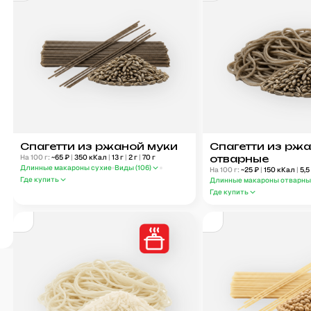
Спагетти из ржаной муки
Спагетти из рж
На 100 г:
~
65
₽
|
350
кКал
|
13
г
|
2
г
|
70
г
отварные
Длинные макароны сухие
Виды (
106
)
На 100 г:
~
25
₽
|
150
кКал
|
5,5
Где купить
Длинные макароны отварн
Где купить