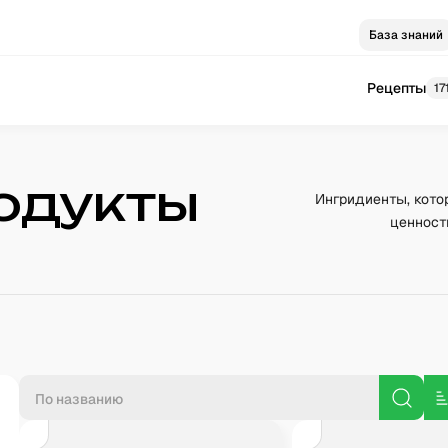
База знаний
Рецепты
17
одукты
Ингридиенты, кото
ценност
П