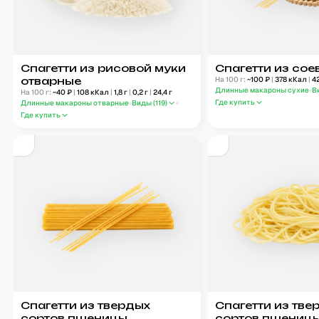
Спагетти из рисовой муки
Спагетти из сое
отварные
На 100 г:
~
100
₽
|
378
кКал
|
4
Длинные макароны сухие
В
На 100 г:
~
40
₽
|
108
кКал
|
1,8
г
|
0,2
г
|
24,4
г
Где купить
Длинные макароны отварные
Виды (
119
)
Где купить
Спагетти из твердых
Спагетти из тве
сортов пшеницы
сортов пшеницы