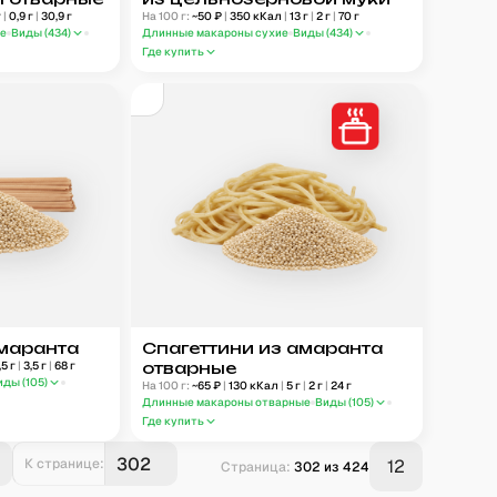
г
|
0,9
г
|
30,9
г
На 100 г:
~
50
₽
|
350
кКал
|
13
г
|
2
г
|
70
г
ые
Виды (
434
)
Длинные макароны сухие
Виды (
434
)
Где купить
амаранта
Спагеттини из амаранта
,5
г
|
3,5
г
|
68
г
отварные
иды (
105
)
На 100 г:
~
65
₽
|
130
кКал
|
5
г
|
2
г
|
24
г
Длинные макароны отварные
Виды (
105
)
Где купить
К странице:
12
Страница:
302
из
424