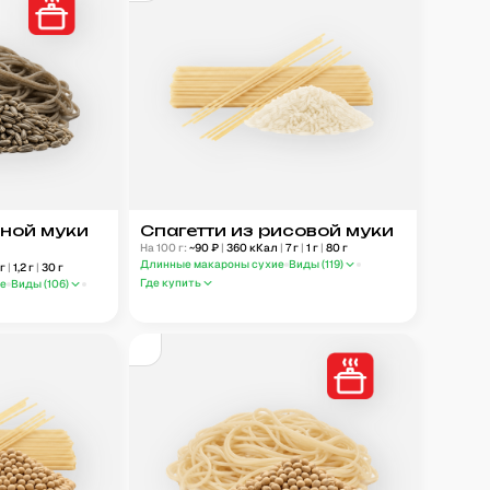
аной муки
Спагетти из рисовой муки
На 100 г:
~
90
₽
|
360
кКал
|
7
г
|
1
г
|
80
г
Длинные макароны сухие
Виды (
119
)
г
|
1,2
г
|
30
г
Где купить
ые
Виды (
106
)