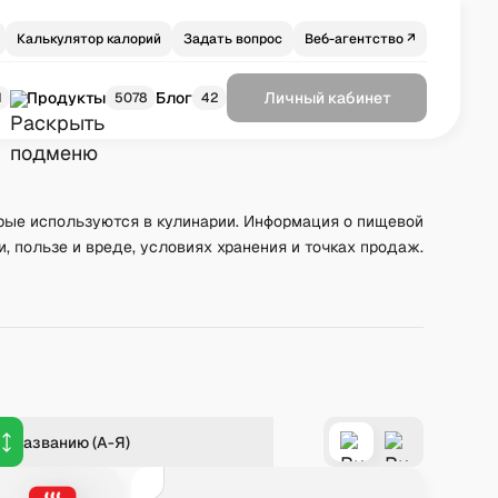
Калькулятор калорий
Задать вопрос
Веб-агентство ↗
Продукты
Блог
Личный кабинет
1
5078
42
рые используются в кулинарии. Информация о пищевой
и, пользе и вреде, условиях хранения и точках продаж.
о названию (А-Я)