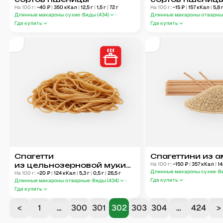
На 100 г:
~
40
₽
|
350
кКал
|
12,5
г
|
1,5
г
|
72
г
На 100 г:
~
15
₽
|
157
кКал
|
5,8
Длинные макароны сухие
Виды (
434
)
Длинные макароны отварн
Где купить
Где купить
Спагетти
Спагеттини из 
из цельнозерновой муки
На 100 г:
~
150
₽
|
357
кКал
|
14
Длинные макароны сухие
В
отварные
На 100 г:
~
20
₽
|
124
кКал
|
5,3
г
|
0,5
г
|
26,5
г
Где купить
Длинные макароны отварные
Виды (
434
)
Где купить
<
1
…
300
301
302
303
304
…
424
>