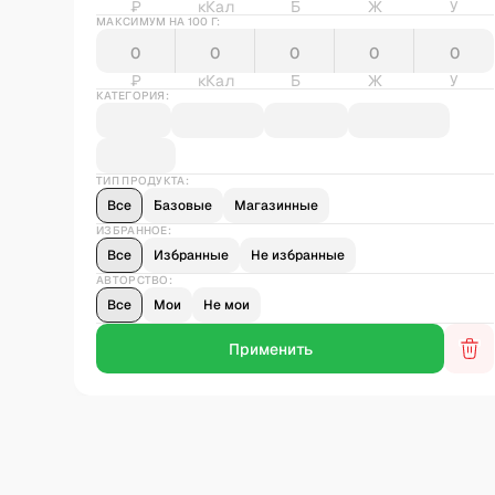
₽
кКал
Б
Ж
У
МАКСИМУМ НА 100 Г:
₽
кКал
Б
Ж
У
КАТЕГОРИЯ:
ТИП ПРОДУКТА:
Все
Базовые
Магазинные
ИЗБРАННОЕ:
Все
Избранные
Не избранные
АВТОРСТВО:
Все
Мои
Не мои