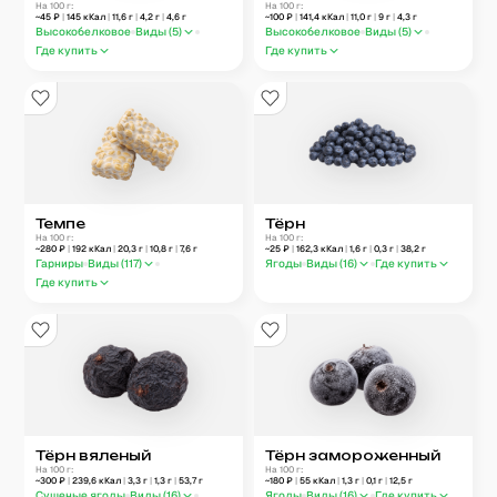
На 100 г:
На 100 г:
~
45
₽
|
145
кКал
|
11,6
г
|
4,2
г
|
4,6
г
~
100
₽
|
141,4
кКал
|
11,0
г
|
9
г
|
4,3
г
Высокобелковое
Виды (
5
)
Высокобелковое
Виды (
5
)
Где купить
Где купить
Темпе
Тёрн
На 100 г:
На 100 г:
~
280
₽
|
192
кКал
|
20,3
г
|
10,8
г
|
7,6
г
~
25
₽
|
162,3
кКал
|
1,6
г
|
0,3
г
|
38,2
г
Гарниры
Виды (
117
)
Ягоды
Виды (
16
)
Где купить
Где купить
Тёрн вяленый
Тёрн замороженный
На 100 г:
На 100 г:
~
300
₽
|
239,6
кКал
|
3,3
г
|
1,3
г
|
53,7
г
~
180
₽
|
55
кКал
|
1,3
г
|
0,1
г
|
12,5
г
Сушеные ягоды
Виды (
16
)
Ягоды
Виды (
16
)
Где купить