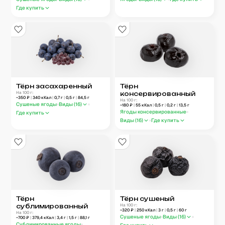
Где купить
Тёрн засахаренный
Тёрн
На 100 г:
консервированный
~
350
₽
|
340
кКал
|
0,7
г
|
0,5
г
|
84,5
г
На 100 г:
Сушеные ягоды
Виды (
16
)
~
180
₽
|
55
кКал
|
0,5
г
|
0,2
г
|
13,5
г
Ягоды консервированные
Где купить
Виды (
16
)
Где купить
Тёрн
Тёрн сушеный
сублимированный
На 100 г:
~
320
₽
|
250
кКал
|
3
г
|
0,5
г
|
60
г
На 100 г:
Сушеные ягоды
Виды (
16
)
~
700
₽
|
379,4
кКал
|
3,4
г
|
1,5
г
|
88,1
г
Сублимированные ягоды