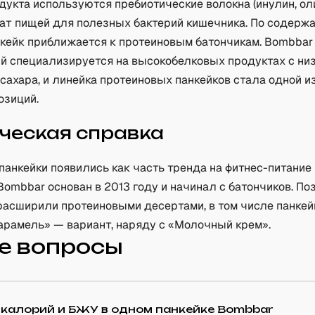
дукта используются пребиотические волокна (инулин, ол
ат пищей для полезных бактерий кишечника. По содерж
анкейк приближается к протеиновым батончикам. Bombbar
ый специализируется на высокобелковых продуктах с ни
ахара, и линейка протеиновых панкейков стала одной из
озиций.
ческая справка
анкейки появились как часть тренда на фитнес-питание 
Bombbar основан в 2013 году и начинал с батончиков. По
расширили протеиновыми десертами, в том числе панкей
арамель» — вариант, наряду с «Молочный крем».
е вопросы
 калорий и БЖУ в одном панкейке Bombbar