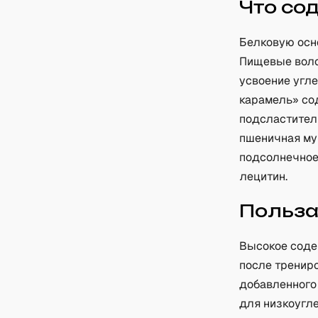
Что со
Белковую осн
Пищевые воло
усвоение угл
карамель» со
подсластител
пшеничная му
подсолнечное 
лецитин.
Польз
Высокое соде
после тренир
добавленного
для низкоугл