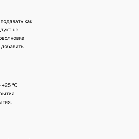
 подавать как
одукт не
роволновке
и добавить
 +25 °C
крытия
ытия.