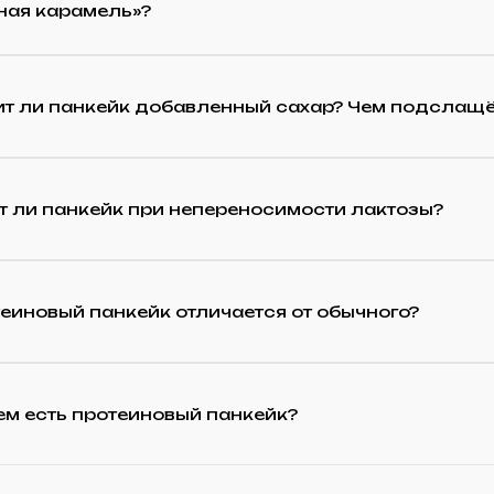
ная карамель»?
т ли панкейк добавленный сахар? Чем подслащ
т ли панкейк при непереносимости лактозы?
еиновый панкейк отличается от обычного?
чем есть протеиновый панкейк?