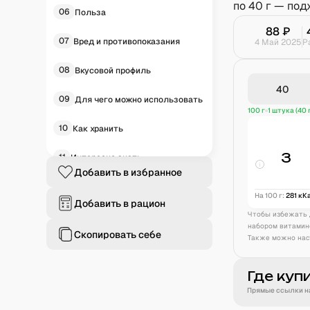
по 40 г — под
06
Польза
88
₽
07
Вред и противопоказания
4 Май 2025
Р
08
Вкусовой профиль
09
Для чего можно использовать
100 г
1 штука (40 
10
Как хранить
3
11
Интересно знать
Добавить в избранное
12
Историческая справка
На 100 г:
281
кК
Добавить в рацион
13
Чтобы избежать 
Частые вопросы
набором витамин
Скопировать себе
Также можно нас
Где куп
Прямые ссылки на