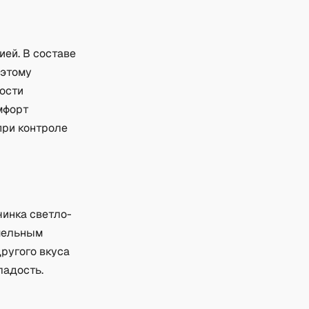
ей. В составе
оэтому
ости
мфорт
при контроле
чинка светло-
амельным
другого вкуса
ладость.