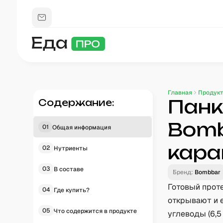
Главная
Продук
Панк
Содержание:
Bomb
01
Общая информация
кара
02
Нутриенты
03
В составе
Бренд:
Bombbar
Готовый прот
04
Где купить?
открывают и е
05
Что содержится в продукте
углеводы (6,5