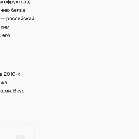
игофруктоза),
анию белка
 — российский
зким
 его
в 2010-х
зже
ками. Вкус