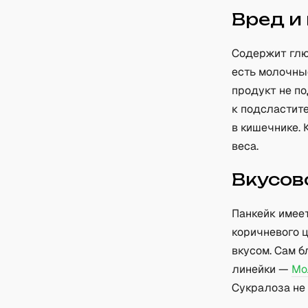
Вред и
Содержит глю
есть молочные
продукт не п
к подсластит
в кишечнике. 
веса.
Вкусов
Панкейк имее
коричневого 
вкусом. Сам б
линейки —
Мо
Сукралоза не 