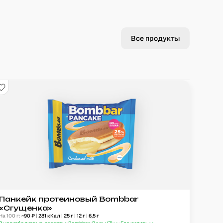
Все продукты
Панкейк протеиновый Bombbar
«Сгущенка»
На 100 г:
~
90
₽
|
281
кКал
|
25
г
|
12
г
|
6,5
г