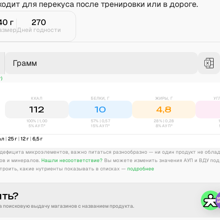
ходит для перекуса после тренировки или в дороге.
40
г
270
азмер
Дней годности
Грамм
г)
ККАЛ
БЕЛКИ, Г
ЖИРЫ, Г
УГ
112
10
4,8
100% | 1,00
57
% |
0,57
28
% |
0,28
5% АУП*
15% АУП*
8% АУП*
ал
|
25
г
|
12
г
|
6,5
г
дефицита микроэлементов, важно питаться разнообразно — ни один продукт не обла
ов и минералов.
Нашли несоответствие?
Вы можете изменить значения АУП и ВДУ под
троить, какие нутриенты показывать в списках —
подробнее
ить?
 поисковую выдачу магазинов с названием продукта.