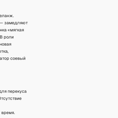
еланж.
 — замедляют
нка «мягкая
В роли
рновая
тка,
гатор соевый
для перекуса
Отсутствие
 время.