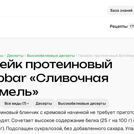
База знаний
Рецепты
17
ты
Десерты
Высокобелковые десерты
ейк протеиновый
bar «Сливочная
мель»
Все виды (
7
)
Десерты
Высокобелковые десерты
еиновый блинчик с кремовой начинкой не требует пригот
дят. Сочетает высокое содержание белка (25 г на 100 г) 
 г). Подслащен сукралозой, без добавленного сахара. Уп