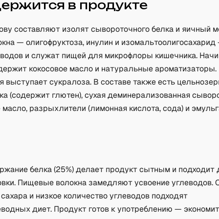
держится в продукте
ову составляют изолят сывороточного белка и яичный м
кна — олигофруктоза, инулин и изомальтоолигосахарид
еводов и служат пищей для микрофлоры кишечника. Начи
держит кокосовое масло и натуральные ароматизаторы. 
я выступает сукралоза. В составе также есть цельнозе
ка (содержит глютен), сухая деминерализованная сыворо
масло, разрыхлители (лимонная кислота, сода) и эмуль
а
ржание белка (25%) делает продукт сытным и подходит 
овки. Пищевые волокна замедляют усвоение углеводов. 
 сахара и низкое количество углеводов подходят
еводных диет. Продукт готов к употреблению — экономит