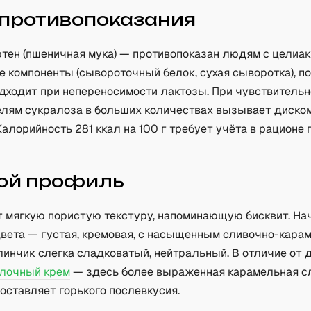
 противопоказания
тен (пшеничная мука) — противопоказан людям с целиаки
 компоненты (сывороточный белок, сухая сыворотка), п
одходит при непереносимости лактозы. При чувствительн
елям сукралоза в больших количествах вызывает диско
Калорийность 281 ккал на 100 г требует учёта в рационе 
ой профиль
т мягкую пористую текстуру, напоминающую бисквит. На
цвета — густая, кремовая, с насыщенным сливочно-кар
линчик слегка сладковатый, нейтральный. В отличие от 
лочный крем
— здесь более выраженная карамельная с
оставляет горького послевкусия.