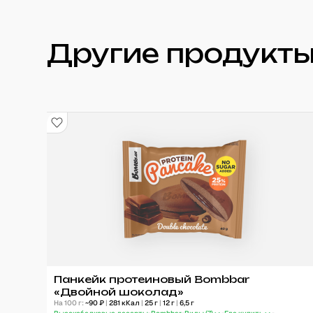
Другие продукты
Панкейк протеиновый Bombbar
«Двойной шоколад»
На 100 г:
~
90
₽
|
281
кКал
|
25
г
|
12
г
|
6,5
г