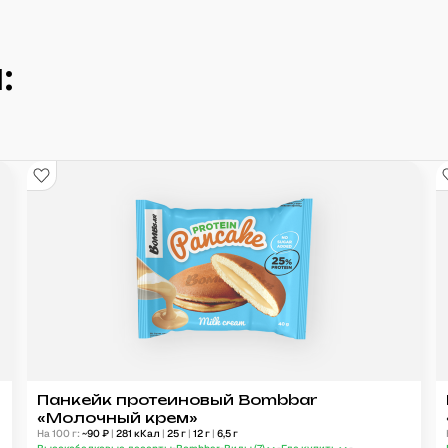
:
Панкейк протеиновый Bombbar
«Молочный крем»
На 100 г:
~
90
₽
|
281
кКал
|
25
г
|
12
г
|
6,5
г