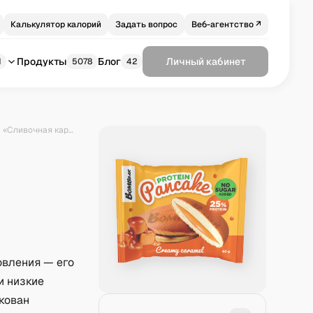
Калькулятор калорий
Задать вопрос
Веб-агентство ↗
Продукты
Блог
Личный кабинет
1
5078
42
Панкейк протеиновый Bombbar «Сливочная карамель»
овления — его
и низкие
акован