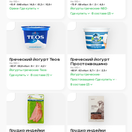
На 100 г:
На 100 г:
~
15
₽
|
648
кКал
|
14,6
г
|
61,3
г
|
10,9
г
~
75
₽
|
68
кКал
|
8
г
|
2
г
|
4,6
г
Орехи
Где купить
Йогурты греческие
NEO
Где купить
В составе (
2
)
Греческий йогурт Teos
Греческий йогурт
На 100 г:
Простоквашино
~
90
₽
|
66,8
кКал
|
8
г
|
2
г
|
4,2
г
На 100 г:
Йогурты греческие
Teos
~
80
₽
|
63
кКал
|
8,7
г
|
2
г
|
2,5
г
Йогурты греческие
Где купить
В составе (
1
)
Простоквашино
Где купить
В составе (
2
)
Грудка индейки
Грудка индейки