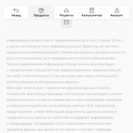
Гастро-сеты
Рецепты
Продукты
Блог
8
171
5078
42
База знаний
Калькулятор калорий
Назад
Продукты
Рецепты
Калькулятор
Аккаунт
Информация на веб-сайте предназначена для лиц старше 18 лет
и носит исключительно информационный характер, не являясь
медицинской рекомендацией. Любые материалы ресурса не могут
быть использованы для самодиагностики или самолечения.
Перед применением информации обязательна консультация
с профильным специалистом здравоохранения. Администрация
не несёт ответственности за последствия самостоятельного
использования опубликованных данных.
Веб-сайт использует технологии хранения данных (cookie,
локальное хранилище браузера, сессионное хранилище) с целью
безопасности, а также оптимизации и персонализации сервисов
и повышения удобства пользования сайтом. Эти технологии
представляют собой небольшие фрагменты данных, которые
сохраняются на вашем устройстве и содержат информацию
о предыдущих посещениях. Для управления технологиями
хранения данных вы можете отключить соответствующие