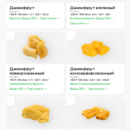
Джекфрут
Джекфрут вяленый
На 100 г:
На 100 г:
~
125
₽
|
95
кКал
|
1,7
г
|
0,6
г
|
23,3
г
~
240
₽
|
350
кКал
|
3,5
г
|
0,5
г
|
85
г
Фрукты
Виды (
18
)
Где купить
Вяленые фрукты
Виды (
18
)
Где купить
Джекфрут
Джекфрут
замороженный
консервированный
На 100 г:
На 100 г:
~
110
₽
|
95
кКал
|
1,7
г
|
0,6
г
|
23,3
г
~
120
₽
|
95
кКал
|
0,9
г
|
0,1
г
|
24,9
г
Замороженные фрукты
Фрукты консервированные
Виды (
18
)
Где купить
Виды (
18
)
Где купить