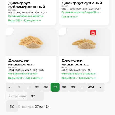
Джекфрут
Джекфрут сушеный
сублимированный
На 100 г:
~
250
₽
|
338,3
кКал
|
5,5
г
|
2,0
г
|
74,5
г
На 100 г:
Сушеные фрукты
Виды (
18
)
~
550
₽
|
378,1
кКал
|
6,2
г
|
2,3
г
|
83,2
г
Сублимированные фрукты
Где купить
Виды (
18
)
Где купить
Джемелли
Джемелли
из амаранта
из амаранта
На 100 г:
отварные
На 100 г:
~
150
₽
|
366
кКал
|
14,5
г
|
6,5
г
|
66
г
~
65
₽
|
150
кКал
|
6
г
|
2
г
|
27
г
Фигурная паста сухая
Фигурная паста отварная
Виды (
105
)
Где купить
Виды (
105
)
Где купить
<
1
…
35
36
37
38
39
…
424
>
К странице:
12
Страница:
37
из
424