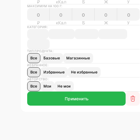
₽
кКал
Б
Ж
У
МАКСИМУМ НА 100 Г:
₽
кКал
Б
Ж
У
КАТЕГОРИЯ:
ТИП ПРОДУКТА:
Все
Базовые
Магазинные
ИЗБРАННОЕ:
Все
Избранные
Не избранные
АВТОРСТВО:
Все
Мои
Не мои