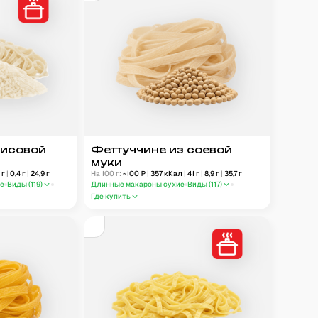
рисовой
Феттуччине из соевой
муки
8
г
|
0,4
г
|
24,9
г
На 100 г:
~
100
₽
|
357
кКал
|
41
г
|
8,9
г
|
35,7
г
ые
Виды (
119
)
Длинные макароны сухие
Виды (
117
)
Где купить