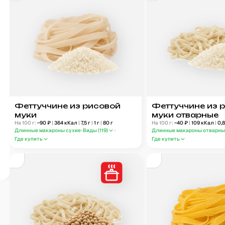
Феттуччине из рисовой
Феттуччине из 
муки
муки отварные
На 100 г:
~
90
₽
|
364
кКал
|
7,5
г
|
1
г
|
80
г
На 100 г:
~
40
₽
|
109
кКал
|
0,
Длинные макароны сухие
Виды (
119
)
Длинные макароны отварн
Где купить
Где купить