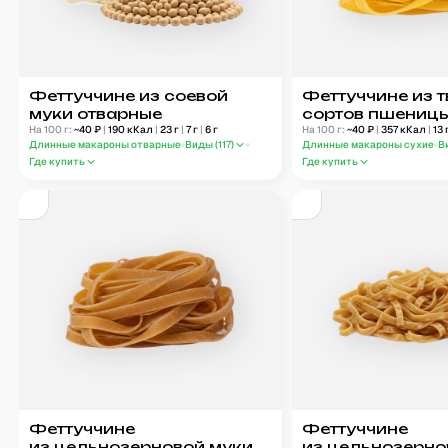
Феттуччине из соевой
Феттуччине из 
муки отварные
сортов пшениц
На 100 г:
~
40
₽
|
190
кКал
|
23
г
|
7
г
|
6
г
На 100 г:
~
40
₽
|
357
кКал
|
13
Длинные макароны отварные
Виды (
117
)
Длинные макароны сухие
В
Где купить
Где купить
Феттуччине
Феттуччине
из цельнозерновой муки
из цельнозерно