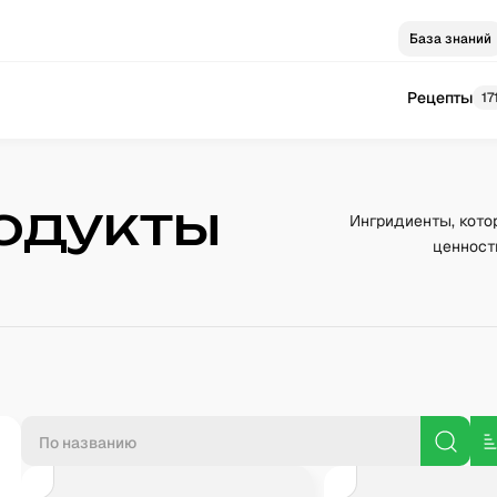
База знаний
Рецепты
17
одукты
Ингридиенты, кото
ценност
П