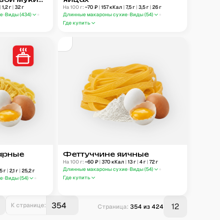
|
1,2
г
|
32
г
На 100 г:
~
70
₽
|
157
кКал
|
7,5
г
|
3,5
г
|
26
г
ые
Виды (
434
)
Длинные макароны сухие
Виды (
54
)
Где купить
арные
Феттуччине яичные
На 100 г:
~
60
₽
|
370
кКал
|
13
г
|
4
г
|
72
г
Длинные макароны сухие
Виды (
54
)
,5
г
|
2,1
г
|
25,2
г
Где купить
ые
Виды (
54
)
К странице:
12
Страница:
354
из
424