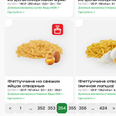
На 100 г:
~
50
₽
|
350
кКал
|
13,5
г
|
2,1
г
|
73
г
отварные
На 100 г:
~
20
₽
|
156
кКал
|
6
г
Длинные макароны сухие
Виды (
434
)
Длинные макароны отварн
Где купить
Где купить
Феттуччине на свежих
Феттуччине отв
яйцах отварные
(яичная лапша)
На 100 г:
~
30
₽
|
157
кКал
|
6,7
г
|
2,5
г
|
28,5
г
На 100 г:
~
25
₽
|
138,2
кКал
|
4
Длинные макароны отварные
Виды (
54
)
Длинные макароны отварн
Где купить
Где купить
<
1
…
352
353
354
355
356
…
424
>