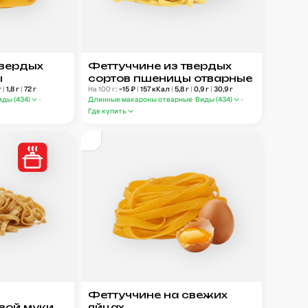
твердых
Феттуччине из твердых
ы
сортов пшеницы отварные
г
|
1,8
г
|
72
г
На 100 г:
~
15
₽
|
157
кКал
|
5,8
г
|
0,9
г
|
30,9
г
иды (
434
)
Длинные макароны отварные
Виды (
434
)
Где купить
Феттуччине на свежих
вой муки
яйцах