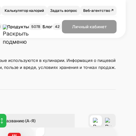
Калькулятор калорий
Задать вопрос
Веб-агентство ↗
Продукты
Блог
Личный кабинет
1
5078
42
рые используются в кулинарии. Информация о пищевой
и, пользе и вреде, условиях хранения и точках продаж.
о названию (А-Я)