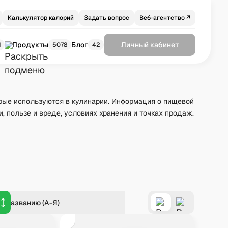
Калькулятор калорий
Задать вопрос
Веб-агентство ↗
Продукты
Блог
Личный кабинет
1
5078
42
рые используются в кулинарии. Информация о пищевой
и, пользе и вреде, условиях хранения и точках продаж.
о названию (А-Я)