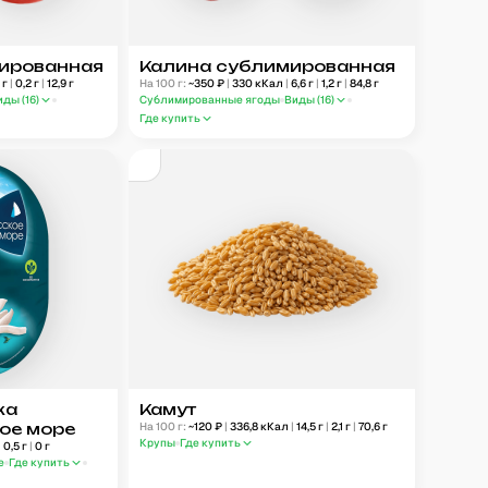
вированная
Калина сублимированная
0
г
|
0,2
г
|
12,9
г
На 100 г:
~
350
₽
|
330
кКал
|
6,6
г
|
1,2
г
|
84,8
г
иды (
16
)
Сублимированные ягоды
Виды (
16
)
Где купить
ка
Камут
кое море
На 100 г:
~
120
₽
|
336,8
кКал
|
14,5
г
|
2,1
г
|
70,6
г
Крупы
Где купить
|
0,5
г
|
0
г
е
Где купить