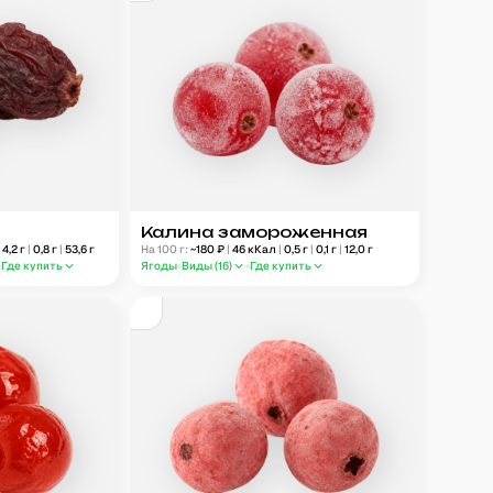
Калина замороженная
|
4,2
г
|
0,8
г
|
53,6
г
На 100 г:
~
180
₽
|
46
кКал
|
0,5
г
|
0,1
г
|
12,0
г
Где купить
Ягоды
Виды (
16
)
Где купить