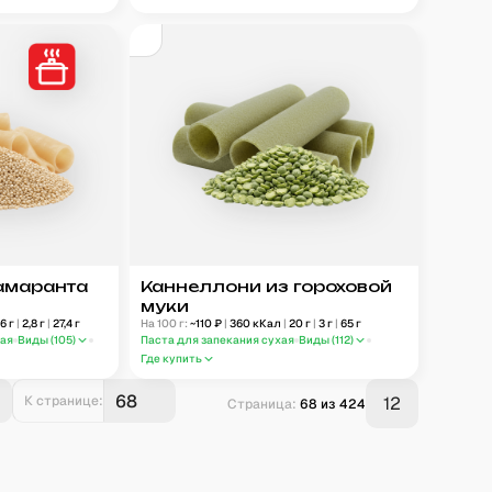
амаранта
Каннеллони из гороховой
муки
,6
г
|
2,8
г
|
27,4
г
На 100 г:
~
110
₽
|
360
кКал
|
20
г
|
3
г
|
65
г
ная
Виды (
105
)
Паста для запекания сухая
Виды (
112
)
Где купить
К странице:
12
Страница:
68
из
424