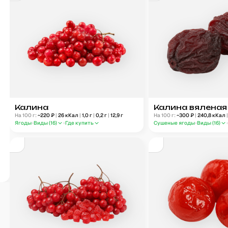
Калина
Калина вяленая
На 100 г:
~
220
₽
|
26
кКал
|
1,0
г
|
0,2
г
|
12,9
г
На 100 г:
~
300
₽
|
240,8
кКал
Ягоды
Виды (
16
)
Где купить
Сушеные ягоды
Виды (
16
)