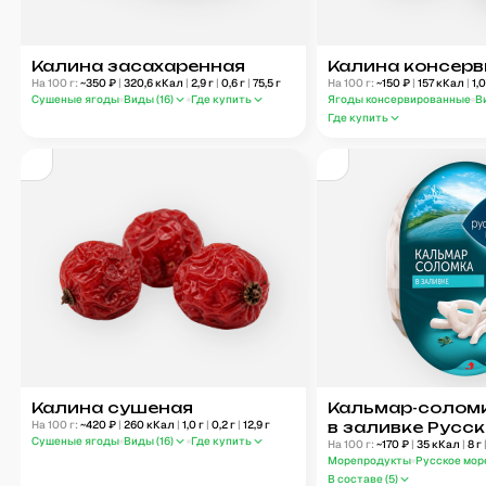
Калина засахаренная
Калина консер
На 100 г:
~
350
₽
|
320,6
кКал
|
2,9
г
|
0,6
г
|
75,5
г
На 100 г:
~
150
₽
|
157
кКал
|
1,
Сушеные ягоды
Виды (
16
)
Где купить
Ягоды консервированные
В
Где купить
Калина сушеная
Кальмар-солом
На 100 г:
~
420
₽
|
260
кКал
|
1,0
г
|
0,2
г
|
12,9
г
в заливке Русс
Сушеные ягоды
Виды (
16
)
Где купить
На 100 г:
~
170
₽
|
35
кКал
|
8
г
Морепродукты
Русское мор
В составе (
5
)