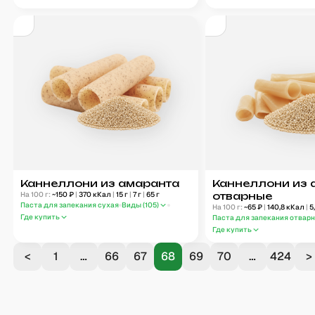
Каннеллони из амаранта
Каннеллони из 
На 100 г:
~
150
₽
|
370
кКал
|
15
г
|
7
г
|
65
г
отварные
Паста для запекания сухая
Виды (
105
)
На 100 г:
~
65
₽
|
140,8
кКал
|
5
Где купить
Паста для запекания отвар
Где купить
<
1
…
66
67
68
69
70
…
424
>