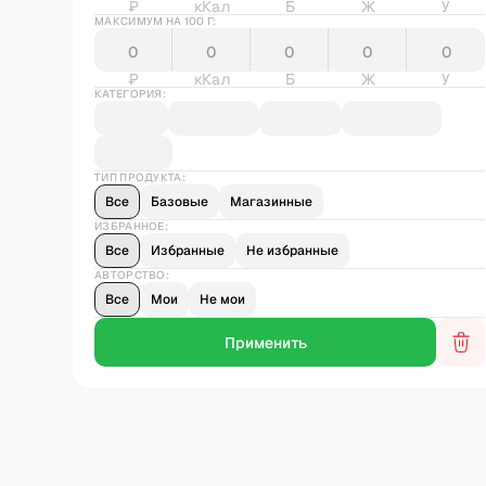
₽
кКал
Б
Ж
У
МАКСИМУМ НА 100 Г:
₽
кКал
Б
Ж
У
КАТЕГОРИЯ:
ТИП ПРОДУКТА:
Все
Базовые
Магазинные
ИЗБРАННОЕ:
Все
Избранные
Не избранные
АВТОРСТВО:
Все
Мои
Не мои