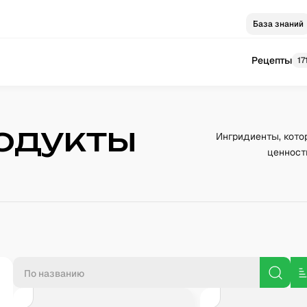
База знаний
Рецепты
17
одукты
Ингридиенты, кото
ценност
П