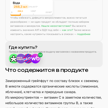
Вода
268,3
мл
21% АУП*
268,3
1250
*
0
2200**
Чтобы избежать дефицита микроэлементов, важно питаться
разнообразно — ни один продукт не обладает полным набором
витаминов и минералов.
Нашли несоответствие?
Вы можете
изменить значения АУП и ВДУ под себя —
как это?
Также можно
настроить, какие нутриенты показывать в списках —
подробнее
Где купить?
Прямые ссылки на поисковую выдачу магазинов с названием продукта.
+
21
Что содержится в продукте
Замороженный грейпфрут по составу близок к свежему.
В мякоти содержатся органические кислоты (лимонная,
яблочная), клетчатка и природные сахара.
Из микронутриентов — витамин C в заметном количестве,
небольшое количество витаминов группы B, а также