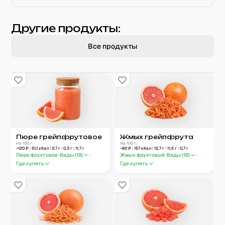
Другие продукты:
Все продукты
Пюре грейпфрутовое
Жмых грейпфрута
На 100 г:
На 100 г:
~
120
₽
|
51,1
кКал
|
0,7
г
|
0,3
г
|
11,7
г
~
80
₽
|
157
кКал
|
12,7
г
|
11,5
г
|
0,7
г
Пюре фруктовое
Виды (
18
)
Жмых фруктовый
Виды (
18
)
Где купить
Где купить