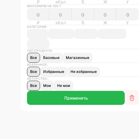
₽
кКал
Б
Ж
У
МАКСИМУМ НА 100 Г:
₽
кКал
Б
Ж
У
КАТЕГОРИЯ:
ТИП ПРОДУКТА:
Все
Базовые
Магазинные
ИЗБРАННОЕ:
Все
Избранные
Не избранные
АВТОРСТВО:
Все
Мои
Не мои