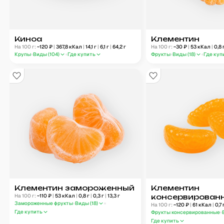
Киноа
Клементин
На 100 г:
~
120
₽
|
367,8
кКал
|
14,1
г
|
6,1
г
|
64,2
г
На 100 г:
~
30
₽
|
53
кКал
|
0,8
Крупы
Виды (
104
)
Где купить
Фрукты
Виды (
18
)
Где куп
Клементин замороженный
Клементин
На 100 г:
~
110
₽
|
53
кКал
|
0,8
г
|
0,3
г
|
13,3
г
консервирован
Замороженные фрукты
Виды (
18
)
На 100 г:
~
120
₽
|
61
кКал
|
0,7
Где купить
Фрукты консервированные
Где купить