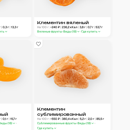
Клементин вяленый
г
|
0,3
г
|
13,3
г
На 100 г:
~
240
₽
|
236,2
кКал
|
3,8
г
|
0,7
г
|
53,7
г
ить
Вяленые фрукты
Виды (
18
)
Где купить
Клементин
ный
сублимированный
г
|
0,1
г
|
15,7
г
На 100 г:
~
550
₽
|
380,4
кКал
|
5,2
г
|
2,0
г
|
85,5
г
Виды (
18
)
Сублимированные фрукты
Виды (
18
)
Где купить