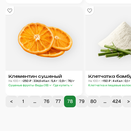
Клементин сушеный
Клетчатка бамб
На 100 г:
~
250
₽
|
334,6
кКал
|
5,4
г
|
0,9
г
|
76,1
г
На 100 г:
~
150
₽
|
4
кКал
|
0,1
г
Сушеные фрукты
Виды (
18
)
Где купить
Клетчатка и пищевые воло
<
1
…
76
77
78
79
80
…
424
>