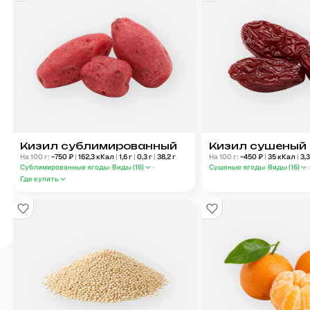
Кизил сублимированный
Кизил сушеный
На 100 г:
~
750
₽
|
162,3
кКал
|
1,6
г
|
0,3
г
|
38,2
г
На 100 г:
~
450
₽
|
35
кКал
|
3,
Сублимированные ягоды
Виды (
16
)
Сушеные ягоды
Виды (
16
)
Где купить