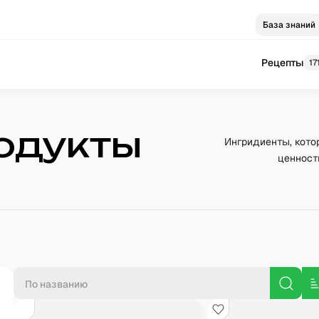
База знаний
Рецепты
17
одукты
Ингридиенты, кото
ценност
П