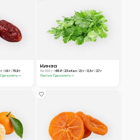
Кинза
3
г
|
1,6
г
|
75,9
г
На 100 г:
~
85
₽
|
23
кКал
|
2,1
г
|
0,5
г
|
3,7
г
Где купить
Листья
Где купить