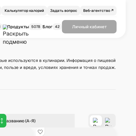
Калькулятор калорий
Задать вопрос
Веб-агентство ↗
Продукты
Блог
Личный кабинет
1
5078
42
рые используются в кулинарии. Информация о пищевой
и, пользе и вреде, условиях хранения и точках продаж.
о названию (А-Я)