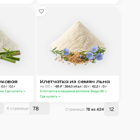
уковая
Клетчатка из семян льна
|
0,1
г
|
0,1
г
На 100 г:
~
85
₽
|
364,0
кКал
|
0,1
г
|
42,2
г
|
0
г
кна
Где купить
Клетчатка и пищевые волокна
Виды (
6
)
Где купить
К странице:
12
Страница:
78
из
424