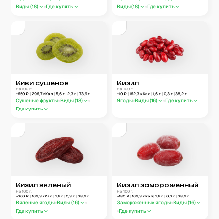
Виды (
18
)
Где купить
Виды (
18
)
Где купить
Киви сушеное
Кизил
На 100 г:
На 100 г:
~
650
₽
|
296,7
кКал
|
5,6
г
|
2,3
г
|
73,9
г
~
10
₽
|
162,3
кКал
|
1,6
г
|
0,3
г
|
38,2
г
Сушеные фрукты
Виды (
18
)
Ягоды
Виды (
16
)
Где купить
Где купить
Кизил вяленый
Кизил замороженный
На 100 г:
На 100 г:
~
300
₽
|
162,3
кКал
|
1,6
г
|
0,3
г
|
38,2
г
~
180
₽
|
162,3
кКал
|
1,6
г
|
0,3
г
|
38,2
г
Вяленые ягоды
Виды (
16
)
Замороженные ягоды
Виды (
16
)
Где купить
Где купить