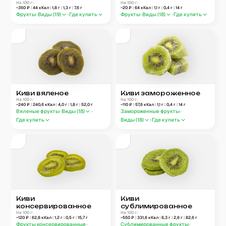
На 100 г:
На 100 г:
~
350
₽
|
44
кКал
|
1,8
г
|
1,3
г
|
7,6
г
~
20
₽
|
64
кКал
|
1,1
г
|
0,4
г
|
14
г
Фрукты
Виды (
19
)
Где купить
Фрукты
Виды (
18
)
Где купить
Киви вяленое
Киви замороженное
На 100 г:
На 100 г:
~
240
₽
|
240,6
кКал
|
4,0
г
|
1,8
г
|
52,0
г
~
110
₽
|
57,6
кКал
|
1,1
г
|
0,4
г
|
14
г
Вяленые фрукты
Виды (
18
)
Замороженные фрукты
Где купить
Виды (
18
)
Где купить
Киви
Киви
консервированное
сублимированное
На 100 г:
На 100 г:
~
120
₽
|
62,8
кКал
|
1,2
г
|
0,5
г
|
15,7
г
~
550
₽
|
331,6
кКал
|
6,3
г
|
2,6
г
|
82,6
г
Фрукты консервированные
Сублимированные фрукты