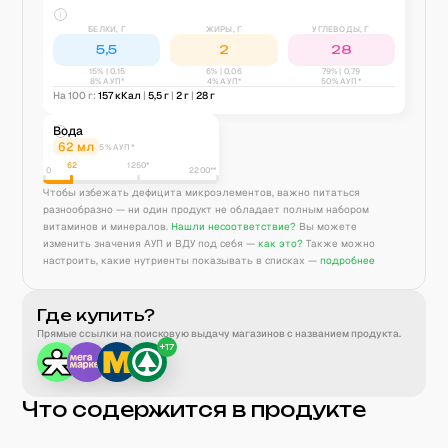
БЕЛКИ, Г
ЖИРЫ, Г
УГЛЕВОДЫ, Г
5,5
2
28
15
% |
0,15
6
% |
0,06
79
% |
0,79
8% АУП*
4% АУП*
50% АУП*
На 100 г:
157
кКал
|
5,5
г
|
2
г
|
28
г
Вода
62
мл
5% АУП*
62
1250
*
0
2200**
Чтобы избежать дефицита микроэлементов, важно питаться
разнообразно — ни один продукт не обладает полным набором
витаминов и минералов.
Нашли несоответствие?
Вы можете
изменить значения АУП и ВДУ под себя —
как это?
Также можно
настроить, какие нутриенты показывать в списках —
подробнее
Где купить?
Прямые ссылки на поисковую выдачу магазинов с названием продукта.
+
17
Что содержится в продукте