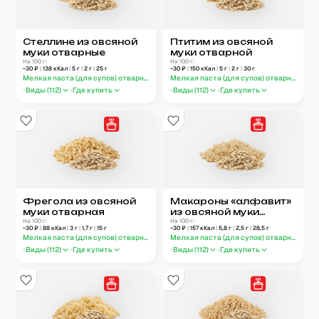
Стеллине из овсяной
Птитим из овсяной
муки отварные
муки отварной
На 100 г:
На 100 г:
~
30
₽
|
138
кКал
|
5
г
|
2
г
|
25
г
~
30
₽
|
150
кКал
|
5
г
|
2
г
|
30
г
Мелкая паста (для супов) отварная
Мелкая паста (для супов) отварная
Виды (
112
)
Где купить
Виды (
112
)
Где купить
Фрегола из овсяной
Макароны «алфавит»
муки отварная
из овсяной муки
На 100 г:
отварные
На 100 г:
~
30
₽
|
88
кКал
|
3
г
|
1,7
г
|
15
г
~
30
₽
|
157
кКал
|
5,8
г
|
2,5
г
|
28,5
г
Мелкая паста (для супов) отварная
Мелкая паста (для супов) отварная
Виды (
112
)
Где купить
Виды (
112
)
Где купить