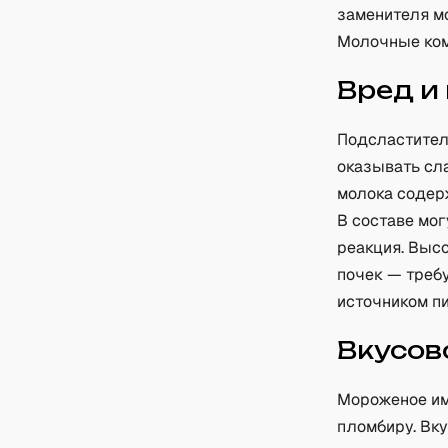
заменителя м
Молочные ком
Вред и
Подсластител
оказывать сла
молока содер
В составе мо
реакция. Выс
почек — треб
источником пи
Вкусов
Мороженое им
пломбиру. Вку