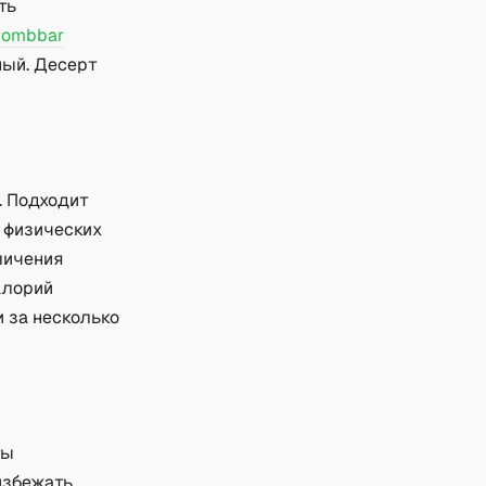
ть
Bombbar
ный. Десерт
. Подходит
 физических
личения
алорий
и за несколько
ты
избежать