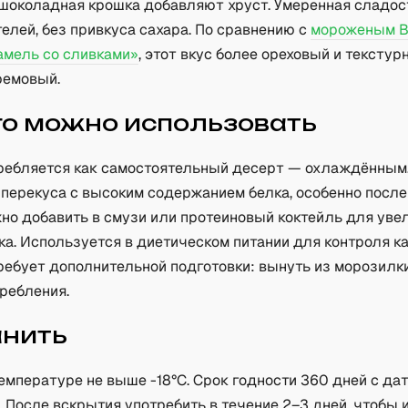
 шоколадная крошка добавляют хруст. Умеренная сладос
елей, без привкуса сахара. По сравнению с
мороженым 
амель со сливками»
, этот вкус более ореховый и текстур
ремовый.
го можно использовать
ребляется как самостоятельный десерт — охлаждённым
 перекуса с высоким содержанием белка, особенно после
жно добавить в смузи или протеиновый коктейль для уве
ка. Используется в диетическом питании для контроля к
требует дополнительной подготовки: вынуть из морозилк
ребления.
анить
емпературе не выше -18°C. Срок годности 360 дней с да
 После вскрытия употребить в течение 2–3 дней, чтобы 