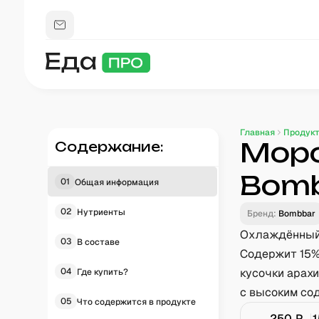
Главная
Продук
Моро
Содержание:
Bomb
01
Общая информация
02
Нутриенты
Бренд:
Bombbar
Охлаждённый 
03
В составе
Содержит 15% 
04
кусочки арах
Где купить?
с высоким со
05
Что содержится в продукте
250
₽