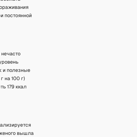
мораживания
ри постоянной
 нечасто
 уровень
к и полезные
 на 100 г)
ть 179 ккал
иализируется
оженого вышла