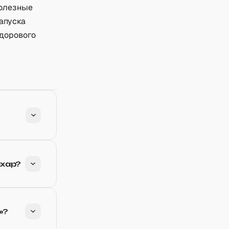
полезные
апуска
здорового
хар?
»?