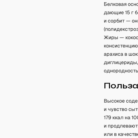
Белковая осн
дающие 15 г б
и сорбит — о
(полидекстроз
Жиры — кокос
консистенцию.
арахиса в шо
диглицериды,
однородность
Польз
Высокое соде
и чувство сыт
179 ккал на 1
и продлевают
или в качеств