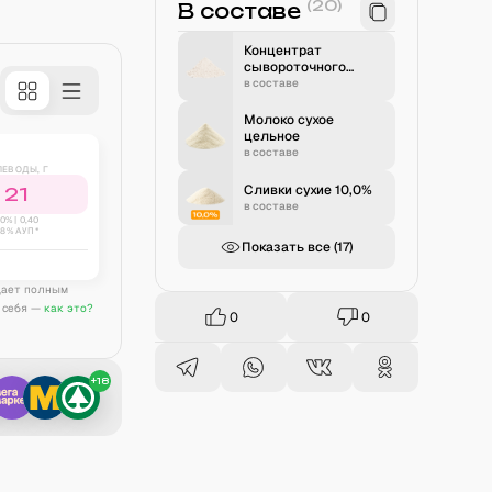
(
20
)
В составе
Концентрат
сывороточного
белка
в составе
Молоко сухое
цельное
в составе
ЛЕВОДЫ, Г
Сливки сухие 10,0%
21
в составе
0
% |
0,40
38% АУП*
Показать все (
17
)
дает полным
 себя —
как это?
0
0
+
18