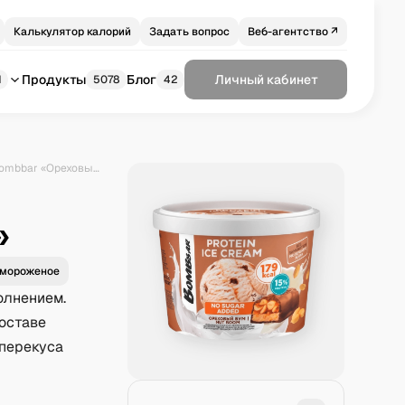
Калькулятор калорий
Задать вопрос
Веб-агентство ↗
Продукты
Блог
Личный кабинет
1
5078
42
Мороженое протеиновое Bombbar «Ореховый бум»
е
»
 мороженое
олнением.
составе
 перекуса