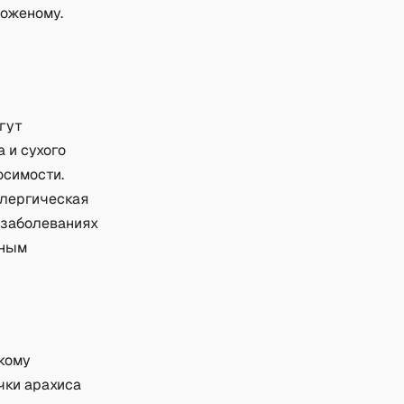
роженому.
гут
 и сухого
осимости.
ллергическая
 заболеваниях
нным
кому
чки арахиса