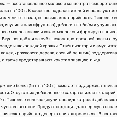
ова — восстановленное молоко и концентрат сывороточно
елка на 100 г. В качестве подсластителей используются
ни заменяют сахар, не повышая калорийность. Пищевые в
а, инулин и олигофруктоза) добавляют объём и улучшают
овое масло, сливки и какао-масло: они формируют слив
 Вкус создаётся за счёт шоколадно-ореховой пасты с ф
коладе и шоколадной крошки. Стабилизаторы и эмульгат
 камедь рожкового дерева, соевый лецитин) поддержив
, а также предотвращают кристаллизацию льда.
а
ржание белка (15 г на 100 г) помогает поддерживать мы
ости. Отсутствие добавленного сахара снижает калорий
00 г. Пищевые волокна (инулин, полидекстроза) добавляю
 чувство сытости. Продукт подходит для перекуса после
е низкокалорийного десерта при контроле веса. В состав