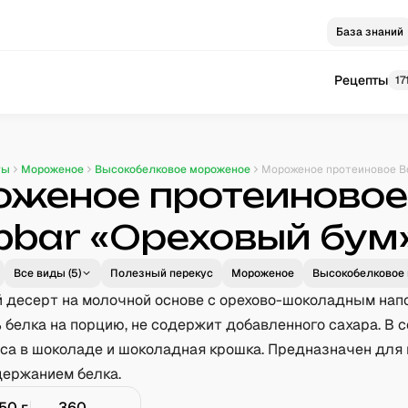
База знаний
Рецепты
17
ты
Мороженое
Высокобелковое мороженое
женое протеиново
bar «Ореховый бум
Все виды (
5
)
Полезный перекус
Мороженое
Высокобелковое
десерт на молочной основе с орехово-шоколадным нап
белка на порцию, не содержит добавленного сахара. В 
иса в шоколаде и шоколадная крошка. Предназначен для
держанием белка.
150
г
360