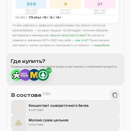
22,5
9
21
43
% |
0,43
17
% |
0,17
40
% |
0,40
33% АУП*
16% АУП*
38% АУП*
На 100 г:
172
кКал
|
15
г
|
6
г
|
14
г
Чтобы избежать дефицита микроэлементов, важно питаться
разнообразно — ни один продукт не обладает полным набором
витаминов и минералов.
Нашли несоответствие?
Вы можете
изменить значения АУП и ВДУ под себя —
как это?
Также можно
настроить, какие нутриенты показывать в списках —
подробнее
Где купить?
Прямые ссылки на поисковую выдачу магазинов с названием продукта.
+
18
(
18
)
В составе
Концентрат сывороточного белка
в составе
Молоко сухое цельное
в составе