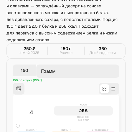
и сливками — охлаждённый десерт на основе
восстановленного молока и сывороточного белка.
Без добавленного сахара, с подсластителями. Порция
150 г даёт 22.5 г белка и 258 ккал. Подходит
для перекуса с высоким содержанием белка и низким
содержанием сахара.
250
₽
150
г
360
4 Май 2025
Размер
Дней годности
Грамм
100 г
1 штука (150 г)
ККАЛ
258
4
100% | 1,00
12% АУП*
БЕЛКИ, Г
ЖИРЫ, Г
УГЛЕВОДЫ, Г