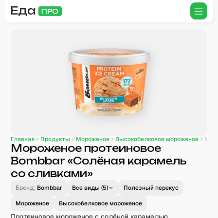
Главная
Продукты
Мороженое
Высокобелковое мороженое
Мороженое протеиновое
Bombbar «Солёная карамель
со сливками»
Бренд:
Bombbar
Все виды (
5
)
Полезный перекус
Мороженое
Высокобелковое мороженое
Протеиновое мороженое с солёной карамелью