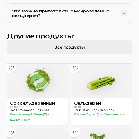
Что можно приготовить с микрозеленью
сельдерея?
Другие продукты:
Все продукты
Сок сельдерейный
Сельдерей
На 100 г:
На 100 г:
~
140
₽
|
17
кКал
|
0,5
г
|
0,2
г
|
3,3
г
~
20
₽
|
17
кКал
|
0,5
г
|
0,2
г
|
3,3
г
Сок из овощей
Виды (
5
)
Овощи
Виды (
5
)
Где купить
Где купить