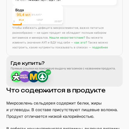
Вода
95,4
мл
8% АУП*
95,4
1250
*
0
2200**
Чтобы избежать дефицита микроэлементов, важно питаться
разнообразно — ни один продукт не обладает полным набором
витаминов и минералов.
Нашли несоответствие?
Вы можете
изменить значения АУП и ВДУ под себя —
как это?
Также можно
настроить, какие нутриенты показывать в списках —
подробнее
Где купить?
Прямые ссылки на поисковую выдачу магазинов с названием продукта.
+
17
Что содержится в продукте
Микрозелень сельдерея содержит белки, жиры
и углеводы. В составе присутствуют пищевые волокна.
Продукт отличается низкой калорийностью.
В побегах концентрируются витамины, включая витамин