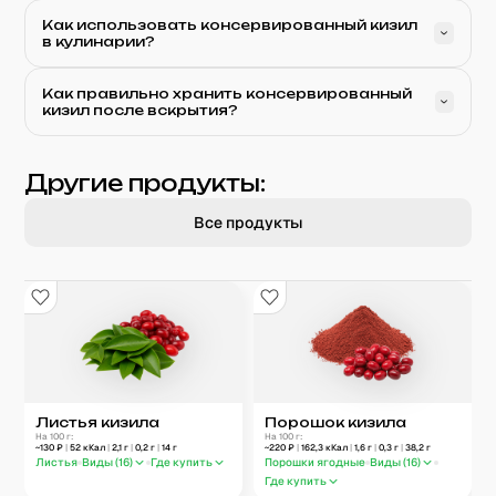
Как использовать консервированный кизил
в кулинарии?
Как правильно хранить консервированный
кизил после вскрытия?
Другие продукты:
Все продукты
Листья кизила
Порошок кизила
На 100 г:
На 100 г:
~
130
₽
|
52
кКал
|
2,1
г
|
0,2
г
|
14
г
~
220
₽
|
162,3
кКал
|
1,6
г
|
0,3
г
|
38,2
г
Листья
Виды (
16
)
Где купить
Порошки ягодные
Виды (
16
)
Где купить