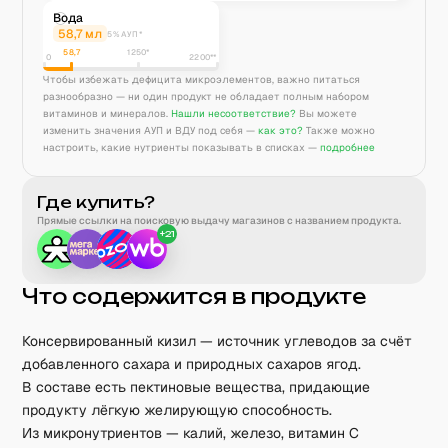
Вода
58,7
мл
5% АУП*
58,7
1250
*
0
2200**
Чтобы избежать дефицита микроэлементов, важно питаться
разнообразно — ни один продукт не обладает полным набором
витаминов и минералов.
Нашли несоответствие?
Вы можете
изменить значения АУП и ВДУ под себя —
как это?
Также можно
настроить, какие нутриенты показывать в списках —
подробнее
Где купить?
Прямые ссылки на поисковую выдачу магазинов с названием продукта.
+
21
Что содержится в продукте
Консервированный кизил — источник углеводов за счёт
добавленного сахара и природных сахаров ягод.
В составе есть пектиновые вещества, придающие
продукту лёгкую желирующую способность.
Из микронутриентов — калий, железо, витамин C