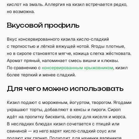
кислот на эмаль. Аллергия на кизил встречается редко,
но возможна.
Вкусовой профиль
Вкус консервированного кизила кисло-сладкий
с терпкостью и лёгкой вяжущей нотой. Ягоды плотные,
но в сиропе становятся мягче, кожица слегка жёстковата.
Аромат пряный, напоминает смесь вишни и клюквы.
По сравнению с
консервированным крыжовником
, кизил
более терпкий и менее сладкий.
Для чего можно использовать
Кизил подают с мороженым, йогуртом, творогом. Ягодами
украшают торты, добавляют в кексы и пироги. Сироп
идёт на пропитку бисквита, основу для киселя и морса.
В несладких блюдах кизил сочетается с птицей или
свининой — из него варят кисло-сладкий соус или
подают как гарнир. Подходит для начинки вареников