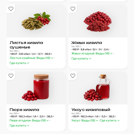
Листья кизила
Жмых кизила
сушеные
На 100 г:
~
100
₽
|
9,8
кКал
|
0,1
г
|
0
г
|
2,4
г
На 100 г:
Жмых ягодный
Виды (
16
)
~
140
₽
|
333
кКал
|
1,3
г
|
0,7
г
|
80,5
г
Листья сушёные
Виды (
16
)
Где купить
Где купить
Пюре кизила
Уксус кизиловый
На 100 г:
На 100 г:
~
150
₽
|
162,3
кКал
|
1,6
г
|
0,3
г
|
38,2
г
~
130
₽
|
162,3
кКал
|
1,6
г
|
0,3
г
|
38,2
г
Пюре ягодное
Виды (
16
)
Уксус
Виды (
16
)
Где купить
Где купить