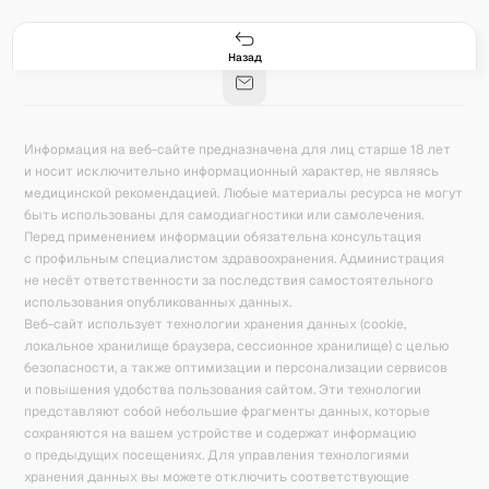
Гастро-сеты
Рецепты
Продукты
Блог
8
171
5078
42
База знаний
Калькулятор калорий
Назад
Информация на веб-сайте предназначена для лиц старше 18 лет
и носит исключительно информационный характер, не являясь
медицинской рекомендацией. Любые материалы ресурса не могут
быть использованы для самодиагностики или самолечения.
Перед применением информации обязательна консультация
с профильным специалистом здравоохранения. Администрация
не несёт ответственности за последствия самостоятельного
использования опубликованных данных.
Веб-сайт использует технологии хранения данных (cookie,
локальное хранилище браузера, сессионное хранилище) с целью
безопасности, а также оптимизации и персонализации сервисов
и повышения удобства пользования сайтом. Эти технологии
представляют собой небольшие фрагменты данных, которые
сохраняются на вашем устройстве и содержат информацию
о предыдущих посещениях. Для управления технологиями
хранения данных вы можете отключить соответствующие