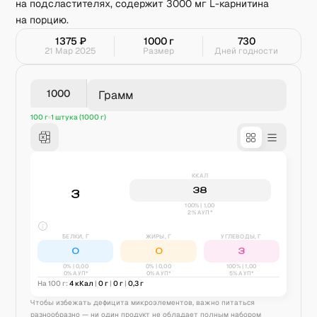
на подсластителях, содержит 3000 мг L-карнитина
на порцию.
1375
₽
1000
г
730
21 Мар 2025
Размер
Дней годности
Грамм
100 г
1 штука (1000 г)
ККАЛ
38
3
100% | 1,00
2% АУП*
БЕЛКИ, Г
ЖИРЫ, Г
УГЛЕВОДЫ, Г
0
0
3
0
% |
0,00
0
% |
0,00
100
% |
1,00
0% АУП*
0% АУП*
5% АУП*
На 100 г:
4
кКал
|
0
г
|
0
г
|
0,3
г
Чтобы избежать дефицита микроэлементов, важно питаться
разнообразно — ни один продукт не обладает полным набором