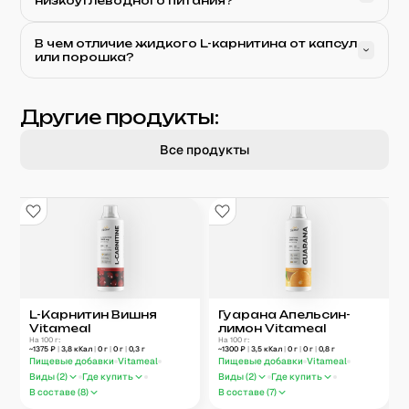
низкоуглеводного питания?
В чем отличие жидкого L-карнитина от капсул
или порошка?
Другие продукты:
Все продукты
L-Карнитин Вишня
Гуарана Апельсин-
Vitameal
лимон Vitameal
На 100 г:
На 100 г:
~
1375
₽
|
3,8
кКал
|
0
г
|
0
г
|
0,3
г
~
1300
₽
|
3,5
кКал
|
0
г
|
0
г
|
0,8
г
Пищевые добавки
Vitameal
Пищевые добавки
Vitameal
Виды (
2
)
Где купить
Виды (
2
)
Где купить
В составе (
8
)
В составе (
7
)