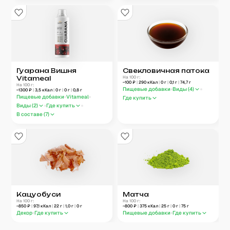
Гуарана Вишня
Свекловичная патока
Vitameal
На 100 г:
~
100
₽
|
290
кКал
|
0
г
|
0,1
г
|
74,7
г
На 100 г:
Пищевые добавки
Виды (
4
)
~
1300
₽
|
3,5
кКал
|
0
г
|
0
г
|
0,8
г
Пищевые добавки
Vitameal
Где купить
Виды (
2
)
Где купить
В составе (
7
)
Кацуобуси
Матча
На 100 г:
На 100 г:
~
850
₽
|
97,1
кКал
|
22
г
|
1,0
г
|
0
г
~
800
₽
|
375
кКал
|
25
г
|
0
г
|
75
г
Декор
Где купить
Пищевые добавки
Где купить