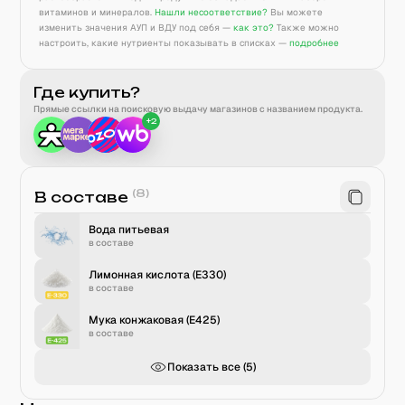
витаминов и минералов.
Нашли несоответствие?
Вы можете
изменить значения АУП и ВДУ под себя —
как это?
Также можно
настроить, какие нутриенты показывать в списках —
подробнее
Где купить?
Прямые ссылки на поисковую выдачу магазинов с названием продукта.
+
2
(
8
)
В составе
Вода питьевая
в составе
Лимонная кислота (Е330)
в составе
Мука конжаковая (E425)
в составе
Показать все (
5
)