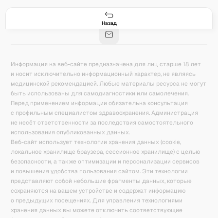
Гастро-сеты
Рецепты
Продукты
Блог
8
171
5078
42
База знаний
Калькулятор калорий
Назад
Информация на веб-сайте предназначена для лиц старше 18 лет
и носит исключительно информационный характер, не являясь
медицинской рекомендацией. Любые материалы ресурса не могут
быть использованы для самодиагностики или самолечения.
Перед применением информации обязательна консультация
с профильным специалистом здравоохранения. Администрация
не несёт ответственности за последствия самостоятельного
использования опубликованных данных.
Веб-сайт использует технологии хранения данных (cookie,
локальное хранилище браузера, сессионное хранилище) с целью
безопасности, а также оптимизации и персонализации сервисов
и повышения удобства пользования сайтом. Эти технологии
представляют собой небольшие фрагменты данных, которые
сохраняются на вашем устройстве и содержат информацию
о предыдущих посещениях. Для управления технологиями
хранения данных вы можете отключить соответствующие