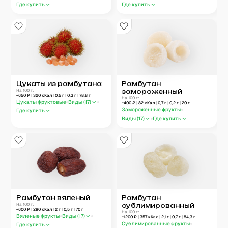
Где купить
Где купить
Цукаты из рамбутана
Рамбутан
На 100 г:
замороженный
~
650
₽
|
320
кКал
|
0,5
г
|
0,3
г
|
78,8
г
На 100 г:
Цукаты фруктовые
Виды (
17
)
~
400
₽
|
82
кКал
|
0,7
г
|
0,2
г
|
20
г
Замороженные фрукты
Где купить
Виды (
17
)
Где купить
Рамбутан вяленый
Рамбутан
На 100 г:
сублимированный
~
600
₽
|
290
кКал
|
2
г
|
0,5
г
|
70
г
На 100 г:
Вяленые фрукты
Виды (
17
)
~
1200
₽
|
357
кКал
|
2,1
г
|
0,7
г
|
84,3
г
Сублимированные фрукты
Где купить