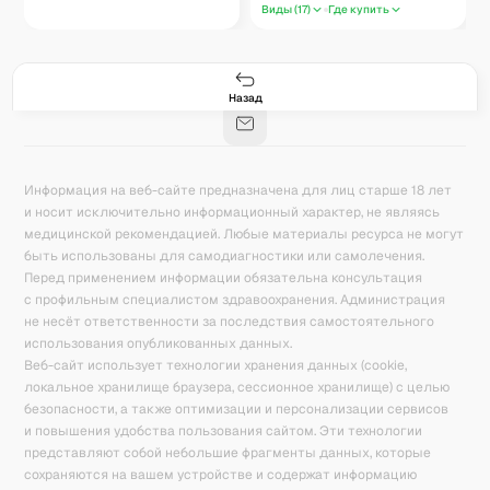
Виды (
17
)
Где купить
Гастро-сеты
Рецепты
Продукты
Блог
8
171
5078
42
База знаний
Калькулятор калорий
Назад
Информация на веб-сайте предназначена для лиц старше 18 лет
и носит исключительно информационный характер, не являясь
медицинской рекомендацией. Любые материалы ресурса не могут
быть использованы для самодиагностики или самолечения.
Перед применением информации обязательна консультация
с профильным специалистом здравоохранения. Администрация
не несёт ответственности за последствия самостоятельного
использования опубликованных данных.
Веб-сайт использует технологии хранения данных (cookie,
локальное хранилище браузера, сессионное хранилище) с целью
безопасности, а также оптимизации и персонализации сервисов
и повышения удобства пользования сайтом. Эти технологии
представляют собой небольшие фрагменты данных, которые
сохраняются на вашем устройстве и содержат информацию