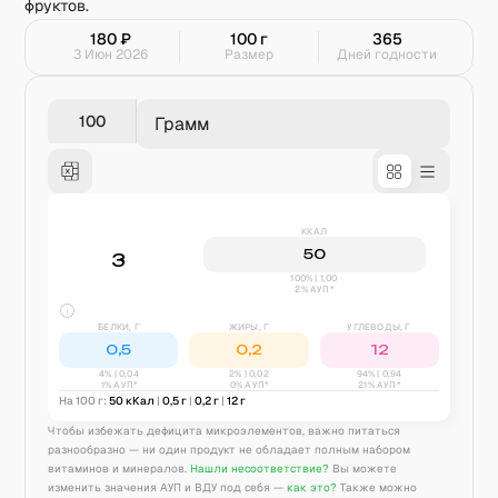
фруктов.
180
₽
100
г
365
3 Июн 2026
Размер
Дней годности
Грамм
ККАЛ
50
3
100% | 1,00
2% АУП*
БЕЛКИ, Г
ЖИРЫ, Г
УГЛЕВОДЫ, Г
0,5
0,2
12
4
% |
0,04
2
% |
0,02
94
% |
0,94
1% АУП*
0% АУП*
21% АУП*
На 100 г:
50
кКал
|
0,5
г
|
0,2
г
|
12
г
Чтобы избежать дефицита микроэлементов, важно питаться
разнообразно — ни один продукт не обладает полным набором
витаминов и минералов.
Нашли несоответствие?
Вы можете
изменить значения АУП и ВДУ под себя —
как это?
Также можно