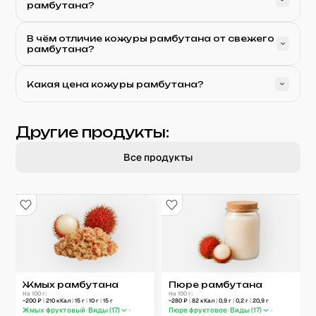
рамбутана?
В чём отличие кожуры рамбутана от свежего
рамбутана?
Какая цена кожуры рамбутана?
Другие продукты:
Все продукты
Жмых рамбутана
Пюре рамбутана
На 100 г:
На 100 г:
~
200
₽
|
210
кКал
|
15
г
|
10
г
|
15
г
~
280
₽
|
82
кКал
|
0,9
г
|
0,2
г
|
20,9
г
Жмых фруктовый
Виды (
17
)
Пюре фруктовое
Виды (
17
)