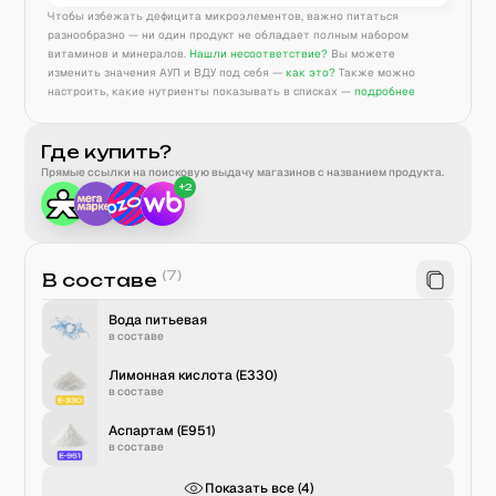
Чтобы избежать дефицита микроэлементов, важно питаться
разнообразно — ни один продукт не обладает полным набором
витаминов и минералов.
Нашли несоответствие?
Вы можете
изменить значения АУП и ВДУ под себя —
как это?
Также можно
настроить, какие нутриенты показывать в списках —
подробнее
Где купить?
Прямые ссылки на поисковую выдачу магазинов с названием продукта.
+
2
(
7
)
В составе
Вода питьевая
в составе
Лимонная кислота (Е330)
в составе
Аспартам (E951)
в составе
Показать все (
4
)