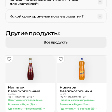
Можно ли использовать этот тоник
для коктейлей?
Какой срок хранения после вскрытия?
Другие продукты:
Все продукты
Напиток
Напиток
безалкогольный
безалкогольный
Волжанка Калина-
На 100 г:
Волжанка Orange 1,5 л
На 100 г:
~
70
₽
|
1
кКал
|
0
г
|
0
г
|
0
г
~
70
₽
|
1
кКал
|
0
г
|
0
г
|
0
г
Рябина 0,5 л
Напитки низкокалорийные
Напитки низкокалорийные
Волжанка
Виды (
2
)
Волжанка
Виды (
12
)
Где купить
В составе (
8
)
Где купить
В составе (
6
)