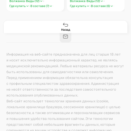
Волжанка
Виды (
12
)
Волжанка
Виды (
12
)
Где купить
В составе (
7
)
Где купить
В составе (
6
)
Гастро-сеты
Рецепты
Продукты
Блог
8
171
5078
42
База знаний
Калькулятор калорий
Назад
Информация на веб-сайте предназначена для лиц старше 18 лет
и носит исключительно информационный характер, не являясь
медицинской рекомендацией. Любые материалы ресурса не могут
быть использованы для самодиагностики или самолечения.
Перед применением информации обязательна консультация
с профильным специалистом здравоохранения. Администрация
не несёт ответственности за последствия самостоятельного
использования опубликованных данных.
Веб-сайт использует технологии хранения данных (cookie,
локальное хранилище браузера, сессионное хранилище) с целью
безопасности, а также оптимизации и персонализации сервисов
и повышения удобства пользования сайтом. Эти технологии
представляют собой небольшие фрагменты данных, которые
сохраняются на вашем устройстве и содержат информацию