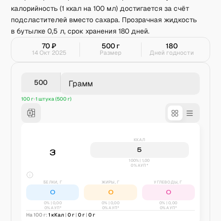
калорийность (1 ккал на 100 мл) достигается за счёт
подсластителей вместо сахара. Прозрачная жидкость
в бутылке 0,5 л, срок хранения 180 дней.
70
₽
500
г
180
14 Окт 2025
Размер
Дней годности
Грамм
100 г
1 штука (500 г)
ККАЛ
5
3
100% | 1,00
0% АУП*
БЕЛКИ, Г
ЖИРЫ, Г
УГЛЕВОДЫ, Г
0
0
0
0
% |
0,00
0
% |
0,00
0
% |
0,00
0% АУП*
0% АУП*
0% АУП*
На 100 г:
1
кКал
|
0
г
|
0
г
|
0
г