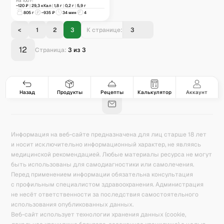
в аэрогриле
На 100 г:
~
120
₽
|
29,3
кКал
|
1,8
г
|
0,2
г
|
5,9
г
805
г
~
935
₽
34 мин
4
<
1
2
3
К странице:
12
Страница:
3
из
3
Гастро-сеты
Рецепты
Продукты
Блог
8
171
5078
42
База знаний
Калькулятор калорий
Назад
Продукты
Рецепты
Калькулятор
Аккаунт
Информация на веб-сайте предназначена для лиц старше 18 лет
и носит исключительно информационный характер, не являясь
медицинской рекомендацией. Любые материалы ресурса не могут
быть использованы для самодиагностики или самолечения.
Перед применением информации обязательна консультация
с профильным специалистом здравоохранения. Администрация
не несёт ответственности за последствия самостоятельного
использования опубликованных данных.
Веб-сайт использует технологии хранения данных (cookie,