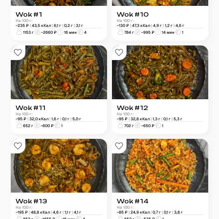
Wok #1
Wok #10
На 100 г:
На 100 г:
~
235
₽
|
43,5
кКал
|
6,1
г
|
0,2
г
|
3,1
г
~
130
₽
|
47,3
кКал
|
4,9
г
|
1,2
г
|
4,6
г
1153
г
~
2660
₽
16 мин
4
784
г
~
995
₽
14 мин
1
Wok #11
Wok #12
На 100 г:
На 100 г:
~
95
₽
|
32,0
кКал
|
1,6
г
|
0,1
г
|
5,0
г
~
95
₽
|
32,8
кКал
|
1,3
г
|
0,1
г
|
5,3
г
652
г
~
600
₽
1
702
г
~
650
₽
1
Wok #13
Wok #14
На 100 г:
На 100 г:
~
195
₽
|
48,8
кКал
|
4,6
г
|
1,1
г
|
4,1
г
~
85
₽
|
24,9
кКал
|
0,7
г
|
0,1
г
|
3,8
г
852
г
~
1655
₽
16 мин
4
652
г
~
535
₽
1