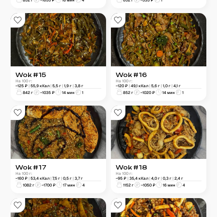
Wok #15
Wok #16
На 100 г:
На 100 г:
~
125
₽
|
55,9
кКал
|
5,5
г
|
1,9
г
|
3,8
г
~
120
₽
|
49,1
кКал
|
5,6
г
|
1,0
г
|
4,1
г
842
г
~
1035
₽
14 мин
1
852
г
~
1020
₽
14 мин
1
Wok #17
Wok #18
На 100 г:
На 100 г:
~
160
₽
|
53,4
кКал
|
7,5
г
|
0,5
г
|
3,7
г
~
95
₽
|
35,4
кКал
|
4,0
г
|
0,3
г
|
2,4
г
1082
г
~
1700
₽
17 мин
4
1152
г
~
1050
₽
16 мин
4