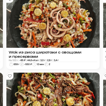
Wok из риса ширатаки с овощами
и пресервами
На 100 г:
~
85
₽
|
44,6
кКал
|
3,0
г
|
2,8
г
|
3,4
г
659
г
~
550
₽
12 мин
2