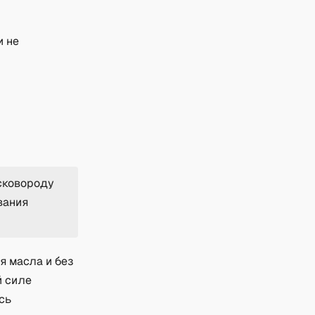
и не
сковороду
вания
я масла и без
й силе
сь