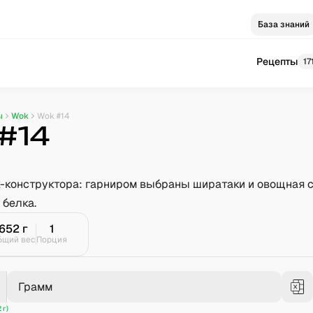
База знаний
Рецепты
17
ы
Wok
Wok #14
#14
-конструктора: гарниром выбраны ширатаки и овощная с
 белка.
652
г
1
бщий вес
Порция
Грамм
 г)