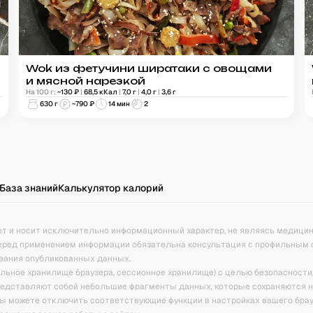
Wok из фетучини ширатаки с овощами
и мясной нарезкой
На 100 г:
~
130
₽
|
68,5
кКал
|
7,0
г
|
4,0
г
|
3,6
г
630
г
~
790
₽
14 мин
2
База знаний
Калькулятор калорий
ет и носит исключительно информационный характер, не являясь медици
еред применением информации обязательна консультация с профильным 
вания опубликованных данных.
кальное хранилище браузера, сессионное хранилище) с целью безопасности
представляют собой небольшие фрагменты данных, которые сохраняются 
ы можете отключить соответствующие функции в настройках вашего брау