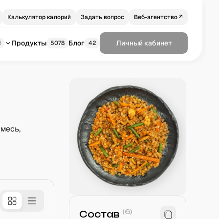
Калькулятор калорий
Задать вопрос
Веб-агентство ↗
Продукты
Блог
Личный кабинет
1
5078
42
месь,
(
6
)
Состав