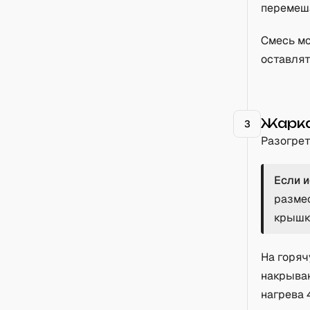
перемеш
Смесь мо
оставлят
Жарка
3
Разогрет
Если 
разме
крышко
На горяч
накрыван
нагрева 