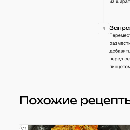
из шират
Запра
4
Перемест
размести
добавить
перед се
пинцетом
Похожие рецепты