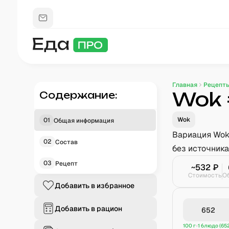
Главная
Рецепт
Wok 
Содержание:
Wok
01
Общая информация
Вариация Wok
02
Состав
без источника
03
Рецепт
~
532
₽
Стоимость
О
Добавить в избранное
Добавить в рацион
100 г
1 блюдо (652