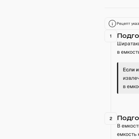
Рецепт указ
Подго
1
Ширатаки
в емкост
Если 
извлеч
в емко
Подго
2
В емкост
емкость 