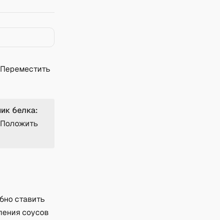
. Переместить
ик белка:
. Положить
бно ставить
ления соусов