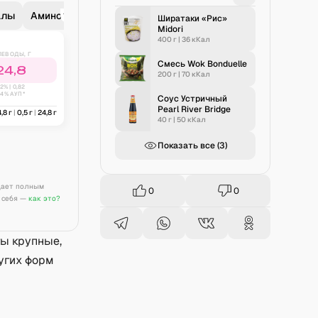
алы
Аминокислоты
Биоактивные вещества
18
4
Ширатаки «Рис»
Midori
400 г
|
36
кКал
ЛЕВОДЫ, Г
Смесь Wok Bonduelle
24,8
200 г
|
70
кКал
2
% |
0,82
44% АУП*
Соус Устричный
Pearl River Bridge
4,8
г
|
0,5
г
|
24,8
г
40 г
|
50
кКал
Показать все (
3
)
дает полным
0
0
 себя —
как это?
ты крупные,
ругих форм