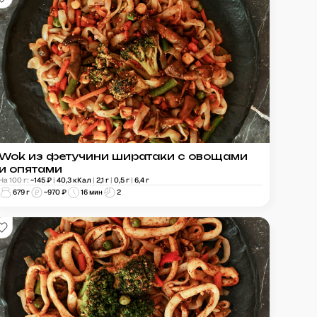
Wok из фетучини ширатаки с овощами
и опятами
На 100 г:
~
145
₽
|
40,3
кКал
|
2,1
г
|
0,5
г
|
6,4
г
679
г
~
970
₽
16 мин
2