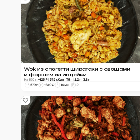
Wok из спагетти ширатаки с овощами
и фаршем из индейки
На 100 г:
~
125
₽
|
67,9
кКал
|
7,9
г
|
2,2
г
|
3,8
г
679
г
~
840
₽
14 мин
2