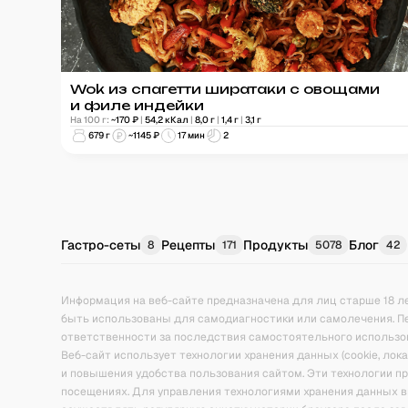
Wok из спагетти ширатаки с овощами
и филе индейки
На 100 г:
~
170
₽
|
54,2
кКал
|
8,0
г
|
1,4
г
|
3,1
г
679
г
~
1145
₽
17 мин
2
Гастро-сеты
Рецепты
Продукты
Блог
8
171
5078
42
Информация на веб-сайте предназначена для лиц старше 18 л
быть использованы для самодиагностики или самолечения. П
ответственности за последствия самостоятельного использо
Веб-сайт использует технологии хранения данных (cookie, ло
и повышения удобства пользования сайтом. Эти технологии 
посещениях. Для управления технологиями хранения данных в