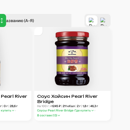
о названию (А-Я)
Pearl River
Соус Хойсин Pearl River
Bridge
г
|
0
г
|
28,6
г
На 100 г:
~
1245
₽
|
211
кКал
|
2
г
|
1,8
г
|
46,3
г
е купить
Соусы
Pearl River Bridge
Где купить
В составе (
13
)