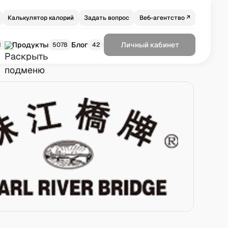
Калькулятор калорий
Задать вопрос
Веб-агентство ↗
Продукты
Блог
Личный кабинет
1
5078
42