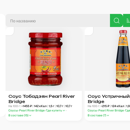
П
Соус Тобадзян Pearl River
Соус Устричный 
Bridge
Bridge
На 100 г:
~
1455
₽
|
142
кКал
|
1,5
г
|
10,7
г
|
10,7
г
На 100 г:
~
215
₽
|
124
кКал
|
1,9
Соусы
Pearl River Bridge
Где купить
Соусы
Pearl River Bridge
Гд
В составе (
15
)
В составе (
7
)