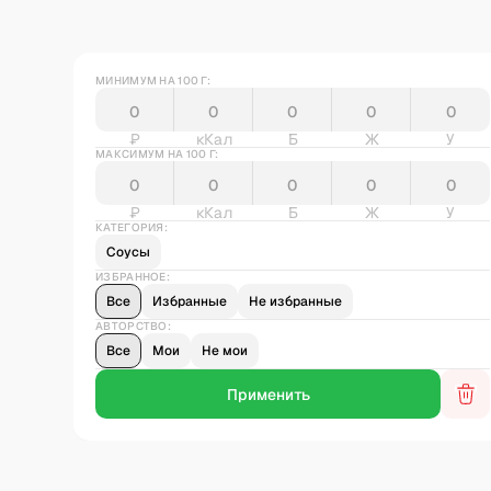
МИНИМУМ НА 100 Г:
₽
кКал
Б
Ж
У
МАКСИМУМ НА 100 Г:
₽
кКал
Б
Ж
У
КАТЕГОРИЯ:
Соусы
ИЗБРАННОЕ:
Все
Избранные
Не избранные
АВТОРСТВО:
Все
Мои
Не мои