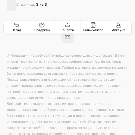
Страница:
3
из
3
Гастро-сеты
Рецепты
Продукты
Блог
8
171
5078
42
База знаний
Калькулятор калорий
Назад
Продукты
Рецепты
Калькулятор
Аккаунт
Информация на веб-сайте предназначена для лиц старше 18 лет
и носит исключительно информационный характер, не являясь
медицинской рекомендацией. Любые материалы ресурса не могут
быть использованы для самодиагностики или самолечения.
Перед применением информации обязательна консультация
с профильным специалистом здравоохранения. Администрация
не несёт ответственности за последствия самостоятельного
использования опубликованных данных.
Веб-сайт использует технологии хранения данных (cookie,
локальное хранилище браузера, сессионное хранилище) с целью
безопасности, а также оптимизации и персонализации сервисов
и повышения удобства пользования сайтом. Эти технологии
представляют собой небольшие фрагменты данных, которые
сохраняются на вашем устройстве и содержат информацию