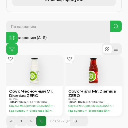
По названию (А-Я)
Соус Чесночный Mr.
Соус Чили Mr. Djemius
Djemius ZERO
ZERO
На 100 г:
На 100 г:
~
345
₽
|
110
кКал
|
2,5
г
|
10
г
|
3,5
г
~
345
₽
|
40
кКал
|
2
г
|
0,5
г
|
5
г
Соусы
Mr. Djemius
Виды (
22
)
Соусы
Mr. Djemius
Виды (
22
)
Где купить
В составе (
13
)
Где купить
В составе (
9
)
<
1
2
3
К странице: