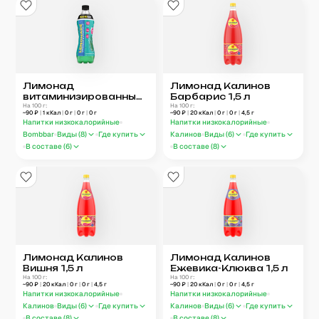
Лимонад
Лимонад Калинов
витаминизированный
Барбарис 1,5 л
Bombbar Тархун
На 100 г:
На 100 г:
~
90
₽
|
1
кКал
|
0
г
|
0
г
|
0
г
~
90
₽
|
20
кКал
|
0
г
|
0
г
|
4,5
г
500 мл
Напитки низкокалорийные
Напитки низкокалорийные
Bombbar
Виды (
8
)
Где купить
Калинов
Виды (
6
)
Где купить
В составе (
6
)
В составе (
8
)
Лимонад Калинов
Лимонад Калинов
Вишня 1,5 л
Ежевика-Клюква 1,5 л
На 100 г:
На 100 г:
~
90
₽
|
20
кКал
|
0
г
|
0
г
|
4,5
г
~
90
₽
|
20
кКал
|
0
г
|
0
г
|
4,5
г
Напитки низкокалорийные
Напитки низкокалорийные
Калинов
Виды (
6
)
Где купить
Калинов
Виды (
6
)
Где купить
В составе (
8
)
В составе (
8
)