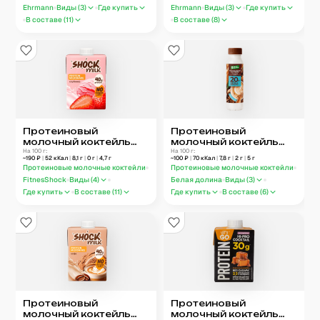
Ehrmann
Виды (
3
)
Где купить
Ehrmann
Виды (
3
)
Где купить
В составе (
11
)
В составе (
8
)
Протеиновый
Протеиновый
молочный коктейль
молочный коктейль
Shock Milk
На 100 г:
Белая долина
На 100 г:
~
190
₽
|
52
кКал
|
8,1
г
|
0
г
|
4,7
г
~
100
₽
|
70
кКал
|
7,8
г
|
2
г
|
5
г
FitnessSHOCK
Ореховый латте
Протеиновые молочные коктейли
Протеиновые молочные коктейли
Клубника
FitnesShock
Виды (
4
)
Белая долина
Виды (
3
)
Где купить
В составе (
11
)
Где купить
В составе (
6
)
Протеиновый
Протеиновый
молочный коктейль
молочный коктейль