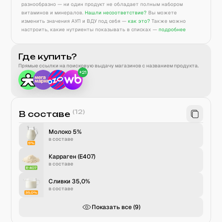
разнообразно — ни один продукт не обладает полным набором
витаминов и минералов.
Нашли несоответствие?
Вы можете
изменить значения АУП и ВДУ под себя —
как это?
Также можно
настроить, какие нутриенты показывать в списках —
подробнее
Где купить?
Прямые ссылки на поисковую выдачу магазинов с названием продукта.
+
21
(
12
)
В составе
Молоко 5%
в составе
Карраген (E407)
в составе
Сливки 35,0%
в составе
Показать все (
9
)