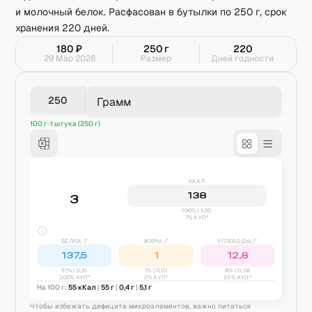
и молочный белок. Расфасован в бутылки по 250 г, срок
хранения 220 дней.
180
₽
250
г
220
29 Мар 2026
Размер
Дней годности
Грамм
100 г
1 штука (250 г)
ККАЛ
138
3
100% | 1,00
7% АУП*
БЕЛКИ, Г
ЖИРЫ, Г
УГЛЕВОДЫ, Г
137,5
1
12,8
91
% |
0,91
1
% |
0,01
8
% |
0,08
202% АУП*
2% АУП*
23% АУП*
На 100 г:
55
кКал
|
55
г
|
0,4
г
|
5,1
г
Чтобы избежать дефицита микроэлементов, важно питаться