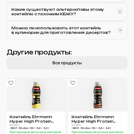
Какие существуют альтернативы этому
коктейлю с похожим КБЖУ?
Можно ли использовать этот коктейль
в кулинарии для приготовления десертов?
Другие продукты:
Все продукты
Коктейль Ehrmann
Коктейль Ehrmann
Hyper High Protein
Hyper High Protein
Банан
На 100 г:
Шоколад
На 100 г:
~
180
₽
|
55
кКал
|
55
г
|
0,4
г
|
5,2
г
~
180
₽
|
55
кКал
|
55
г
|
0,5
г
|
4,9
г
Протеиновые молочные коктейли
Протеиновые молочные коктейли