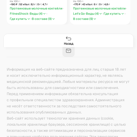
Shock Milk
На 100 г:
безлактозный Let's Go
На 100 г:
~
190
₽
|
52
кКал
|
8,1
г
|
0
г
|
4,7
г
~
170
₽
|
43
кКал
|
6
г
|
0
г
|
4,8
г
FitnessSHOCK Кофе
Карамель
Протеиновые молочные коктейли
Протеиновые молочные коктейли
FitnesShock
Виды (
4
)
Let's Go
Виды (
4
)
Где купить
Где купить
В составе (
9
)
В составе (
9
)
Гастро-сеты
Рецепты
Продукты
Блог
8
171
5078
42
База знаний
Калькулятор калорий
Назад
Информация на веб-сайте предназначена для лиц старше 18 лет
и носит исключительно информационный характер, не являясь
медицинской рекомендацией. Любые материалы ресурса не могут
быть использованы для самодиагностики или самолечения.
Перед применением информации обязательна консультация
с профильным специалистом здравоохранения. Администрация
не несёт ответственности за последствия самостоятельного
использования опубликованных данных.
Веб-сайт использует технологии хранения данных (cookie,
локальное хранилище браузера, сессионное хранилище) с целью
безопасности, а также оптимизации и персонализации сервисов
и повышения удобства пользования сайтом. Эти технологии