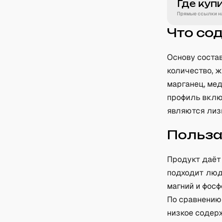
Где куп
Прямые ссылки на
Что со
Основу соста
количество, ж
марганец, мед
профиль вклю
являются лизи
Польз
Продукт даёт
подходит люд
магний и фосф
По сравнению 
низкое содерж