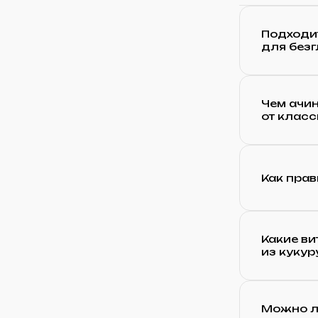
Подходит
для без
Чем ачин
от клас
Как прав
Какие ви
из кукур
Можно ли