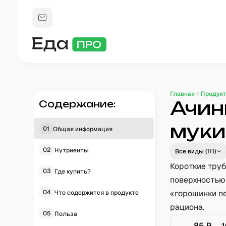
Главная
Продук
Ачин
Содержание:
муки
01
Общая информация
02
Нутриенты
Все виды (
111
)
Короткие тру
03
Где купить?
поверхностью
04
«горошинки п
Что содержится в продукте
рациона.
05
Польза
85
₽