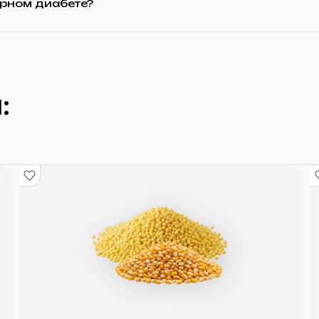
арном диабете?
: