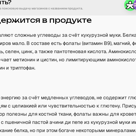
ить?
 поисковую выдачу магазинов с названием продукта.
держится в продукте
вляют сложные углеводы за счёт кукурузной муки. Белк
иров мало. В составе есть фолаты (витамин B9), магний, ф
ь, селен, цинк, а также пантотеновая кислота. Аминокис
чает метионин и цистин, но лимитирующими аминокисло
н и триптофан.
а
 энергию за счёт медленных углеводов, не содержит глю
ям с целиакией или чувствительностью к глютену. При
ор полезны для костной ткани, фолаты важны для крове
с пшеничной пастой ачини ди пепе из кукурузной муки и
ание белка, но при этом богаче некоторыми минералами