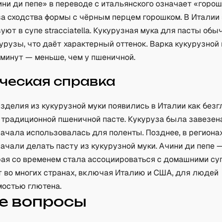
ни ди пепе» в переводе с итальянского означает «горо
за сходства формы с чёрным перцем горошком. В Италии 
уют в супе stracciatella. Кукурузная мука для пасты обы
урузы, что даёт характерный оттенок. Варка кукурузной
 минут — меньше, чем у пшеничной.
ческая справка
зделия из кукурузной муки появились в Италии как без
 традиционной пшеничной пасте. Кукуруза была завезена
сначала использовалась для поленты. Позднее, в региона
начали делать пасту из кукурузной муки. Ачини ди пепе 
рая со временем стала ассоциироваться с домашними су
т во многих странах, включая Италию и США, для людей
мостью глютена.
е вопросы