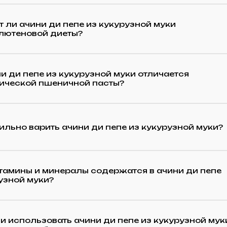
 ли ачини ди пепе из кукурузной муки
глютеновой диеты?
и ди пепе из кукурузной муки отличается
сической пшеничной пасты?
ильно варить ачини ди пепе из кукурузной муки?
тамины и минералы содержатся в ачини ди пепе
узной муки?
 использовать ачини ди пепе из кукурузной мук