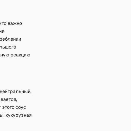
что важно
ия
треблении
ольшого
тную реакцию
 нейтральный,
ивается,
 этого соус
ы, кукурузная