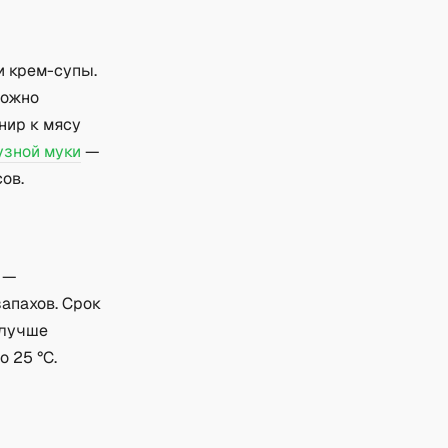
и крем-супы.
можно
нир к мясу
узной муки
—
ов.
о —
запахов. Срок
 лучше
 25 °C.