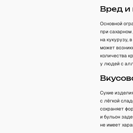
Вред и
Основной огр
при сахарном
на кукурузу,
может возник
количества к
у людей с алл
Вкусов
Сухие издели
с лёгкой слад
сохраняет фор
и бульон заде
не имеет хара