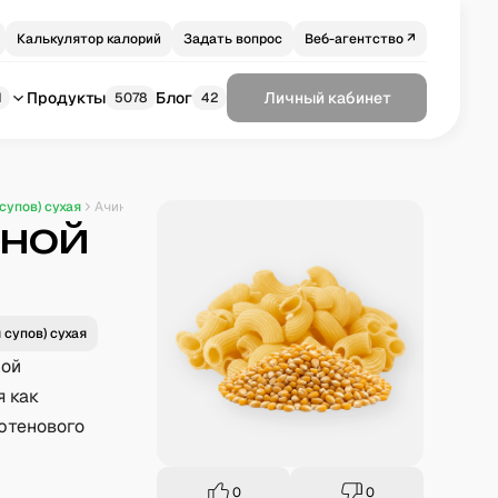
Калькулятор калорий
Задать вопрос
Веб-агентство ↗
Продукты
Блог
Личный кабинет
1
5078
42
супов) сухая
Ачини ди пепе из кукурузной муки
зной
 супов) сухая
ной
я как
ютенового
0
0