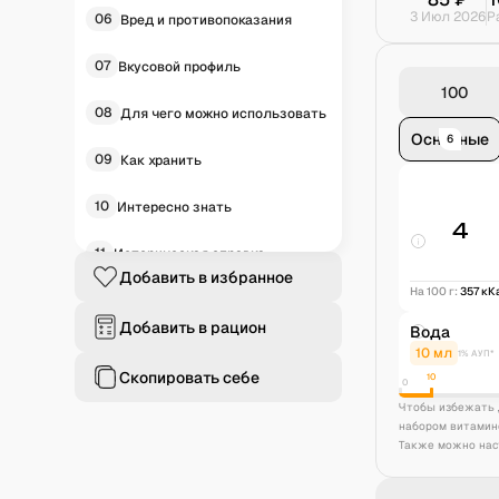
3 Июл 2026
Р
06
Вред и противопоказания
07
Вкусовой профиль
08
Для чего можно использовать
Основные
6
09
Как хранить
10
Интересно знать
4
11
Историческая справка
Добавить в избранное
На 100 г:
357
кК
12
Частые вопросы
Добавить в рацион
Вода
10
мл
1% АУП*
Скопировать себе
10
0
Чтобы избежать 
набором витамин
Также можно нас