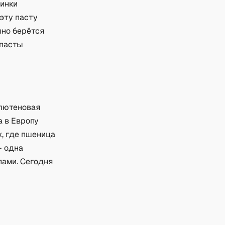
шинки
эту пасту
чно берётся
 пасты
глютеновая
 в Европу
х, где пшеница
— одна
пами. Сегодня