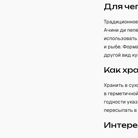
Для че
Традиционное
Ачини ди пеп
использовать 
и рыбе. Форм
другой вид ку
Как хр
Хранить в су
в герметичной
годности ука
пересыпать в 
Интере