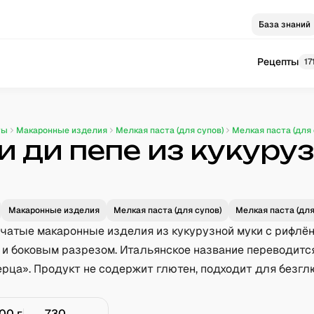
База знаний
Рецепты
17
ты
Макаронные изделия
Мелкая паста (для супов)
Мелкая паста (для 
и ди пепе из кукуру
Макаронные изделия
Мелкая паста (для супов)
Мелкая паста (для
бчатые макаронные изделия из кукурузной муки с рифлё
 и боковым разрезом. Итальянское название переводитс
ерца». Продукт не содержит глютен, подходит для безгл
100
г
730