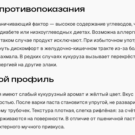
 противопоказания
аничивающий фактор — высокое содержание углеводов, 
 диабете или низкоуглеводных диетах. Возможна аллерг
 в таком случае продукт исключают. При избыточном упо
нуть дискомфорт в желудочно-кишечном тракте из-за б
рахмала. В редких случаях кукуруза вызывает перекрёс
ергией на другие злаки.
ой профиль
я имеют слабый кукурузный аромат и жёлтый цвет. Вкус
остью. После варки паста становится упругой, не развар
му трубочек. Текстура плотная, слегка рифлёная: за счёт
рживаются на поверхности. В отличие от пшеничной паст
ктерного мучного привкуса.