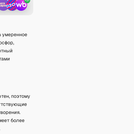
+
21
а умеренное
осфор,
лотный
тами
тен, поэтому
сутствующие
творения.
меет более
.