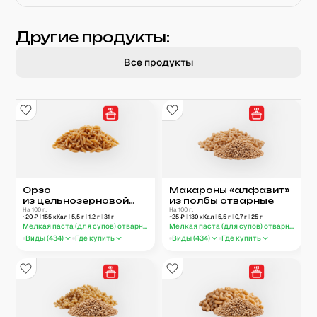
Другие продукты:
Все продукты
Орзо
Макароны «алфавит»
из цельнозерновой
из полбы отварные
муки отварные
На 100 г:
На 100 г:
~
20
₽
|
155
кКал
|
5,5
г
|
1,2
г
|
31
г
~
25
₽
|
130
кКал
|
5,5
г
|
0,7
г
|
25
г
Мелкая паста (для супов) отварная
Мелкая паста (для супов) отварная
Виды (
434
)
Где купить
Виды (
434
)
Где купить