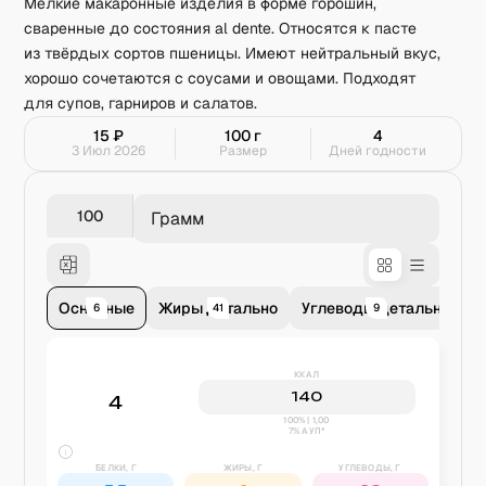
Мелкие макаронные изделия в форме горошин,
сваренные до состояния al dente. Относятся к пасте
из твёрдых сортов пшеницы. Имеют нейтральный вкус,
хорошо сочетаются с соусами и овощами. Подходят
для супов, гарниров и салатов.
15
₽
100
г
4
3 Июл 2026
Размер
Дней годности
Грамм
Основные
Жиры детально
Углеводы детально
В
6
41
9
ККАЛ
140
4
100% | 1,00
7% АУП*
БЕЛКИ, Г
ЖИРЫ, Г
УГЛЕВОДЫ, Г