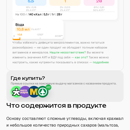
5,5
1
28
16
% |
0,16
3
% |
0,03
81
% |
0,81
8% АУП*
2% АУП*
50% АУП*
На 100 г:
140
кКал
|
5,5
г
|
1
г
|
28
г
Вода
10,8
мл
1% АУП*
10,8
1250
*
0
2200**
Чтобы избежать дефицита микроэлементов, важно питаться
разнообразно — ни один продукт не обладает полным набором
витаминов и минералов.
Нашли несоответствие?
Вы можете
изменить значения АУП и ВДУ под себя —
как это?
Также можно
настроить, какие нутриенты показывать в списках —
подробнее
Где купить?
Прямые ссылки на поисковую выдачу магазинов с названием продукта.
+
17
Что содержится в продукте
Основу составляют сложные углеводы, включая крахмал
и небольшое количество природных сахаров (мальтоза,