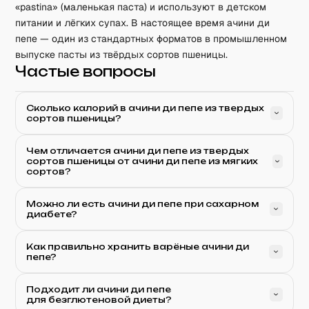
«pastina» (маленькая паста) и используют в детском
питании и лёгких супах. В настоящее время ачини ди
пепе — один из стандартных форматов в промышленном
выпуске пасты из твёрдых сортов пшеницы.
Частые вопросы
Сколько калорий в ачини ди пепе из твердых
сортов пшеницы?
Чем отличается ачини ди пепе из твердых
сортов пшеницы от ачини ди пепе из мягких
сортов?
Можно ли есть ачини ди пепе при сахарном
диабете?
Как правильно хранить варёные ачини ди
пепе?
Подходит ли ачини ди пепе
для безглютеновой диеты?