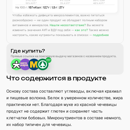
31
% |
0,31
4
% |
0,04
66
% |
0,66
19% АУП*
3% АУП*
48% АУП*
На 100 г:
157
кКал
|
12,7
г
|
1,5
г
|
27
г
Чтобы избежать дефицита микроэлементов, важно питаться
разнообразно — ни один продукт не обладает полным набором
витаминов и минералов.
Нашли несоответствие?
Вы можете
изменить значения АУП и ВДУ под себя —
как это?
Также можно
настроить, какие нутриенты показывать в списках —
подробнее
Где купить?
Прямые ссылки на поисковую выдачу магазинов с названием продукта.
+
17
Что содержится в продукте
Основу состава составляют углеводы, включая крахмал
и пищевые волокна. Белок в умеренном количестве, жира
практически нет. Благодаря муке из красной чечевицы
продукт не содержит глютен и сохраняет часть
клетчатки бобовых. Микронутриентов в составе немного,
их набор типичен для чечевицы.