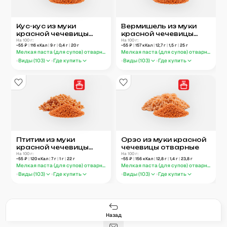
Кус-кус из муки
Вермишель из муки
красной чечевицы
красной чечевицы
отварной
На 100 г:
отварная
На 100 г:
~
55
₽
|
116
кКал
|
9
г
|
0,4
г
|
20
г
~
55
₽
|
157
кКал
|
12,7
г
|
1,5
г
|
25
г
Мелкая паста (для супов) отварная
Мелкая паста (для супов) отварная
Виды (
103
)
Где купить
Виды (
103
)
Где купить
Птитим из муки
Орзо из муки красной
красной чечевицы
чечевицы отварные
отварной
На 100 г:
На 100 г:
~
55
₽
|
120
кКал
|
7
г
|
1
г
|
22
г
~
55
₽
|
156
кКал
|
12,8
г
|
1,4
г
|
23,8
г
Мелкая паста (для супов) отварная
Мелкая паста (для супов) отварная
Виды (
103
)
Где купить
Виды (
103
)
Где купить
Гастро-сеты
Рецепты
Продукты
Блог
8
171
5078
42
База знаний
Калькулятор калорий
Назад