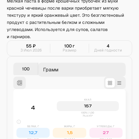
Мелкая паста в форме крошечных трубочек из муки
красной чечевицы после варки приобретает мягкую
текстуру и яркий оранжевый цвет. Это безглютеновый
продукт с растительным белком и сложными
углеводами. Используется для супов, салатов
и гарниров.
55
₽
100
г
4
3 Июл 2026
Размер
Дней годности
Грамм
ККАЛ
157
4
100% | 1,00
7% АУП*
БЕЛКИ, Г
ЖИРЫ, Г
УГЛЕВОДЫ, Г
12,7
1,5
27