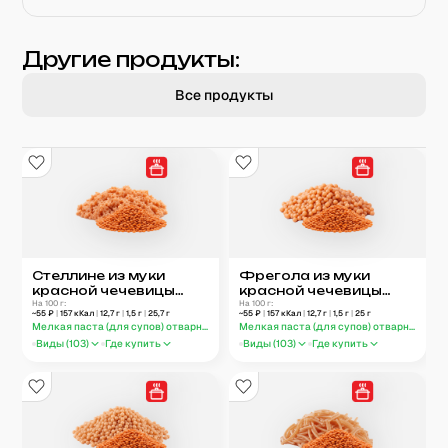
Другие продукты:
Все продукты
Стеллине из муки
Фрегола из муки
красной чечевицы
красной чечевицы
отварные
На 100 г:
отварная
На 100 г:
~
55
₽
|
157
кКал
|
12,7
г
|
1,5
г
|
25,7
г
~
55
₽
|
157
кКал
|
12,7
г
|
1,5
г
|
25
г
Мелкая паста (для супов) отварная
Мелкая паста (для супов) отварная
Виды (
103
)
Где купить
Виды (
103
)
Где купить