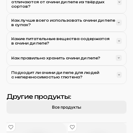
отличаются от ачини ди пепе из твёрдых
сортов?
Как лучше всего использовать ачини ди пепе
в супах?
Какие питательные вещества содержатся
в ачини ди пепе?
Как правильно хранить ачини ди пепе?
Подходит ли ачини ди пепе для людей
с непереносимостью глютена?
Другие продукты:
Все продукты