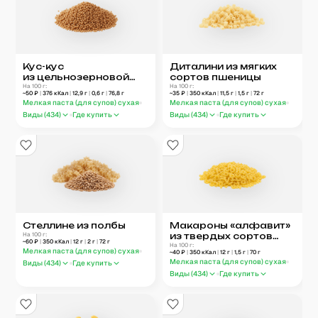
Кус-кус
Диталини из мягких
из цельнозерновой
сортов пшеницы
муки
На 100 г:
На 100 г:
~
50
₽
|
376
кКал
|
12,9
г
|
0,6
г
|
76,8
г
~
35
₽
|
350
кКал
|
11,5
г
|
1,5
г
|
72
г
Мелкая паста (для супов) сухая
Мелкая паста (для супов) сухая
Виды (
434
)
Где купить
Виды (
434
)
Где купить
Стеллине из полбы
Макароны «алфавит»
На 100 г:
из твердых сортов
~
60
₽
|
350
кКал
|
12
г
|
2
г
|
72
г
пшеницы
На 100 г:
Мелкая паста (для супов) сухая
~
40
₽
|
350
кКал
|
12
г
|
1,5
г
|
70
г
Мелкая паста (для супов) сухая
Виды (
434
)
Где купить
Виды (
434
)
Где купить