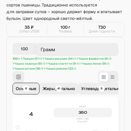
сортов пшеницы. Традиционно используется
для заправки супов – хорошо держит форму и впитывает
бульон. Цвет однородный светло-жёлтый.
35
₽
100
г
730
3 Июл 2026
Размер
Дней годности
Грамм
100 г
1 Порция (57 г)
1 Чашка ракушек (64 г)
1 Чашка фарфалле (81 г)
1 Чашка лазаньи (90 г)
1 Чашка спагетти (91 г)
1 Чашка пенне (95 г)
1 Чашка ротини (96 г)
1 Чашка рожков (122 г)
Основные
Жиры детально
Углеводы детально
В
6
41
9
ККАЛ
350
4
100% | 1,00
17% АУП*