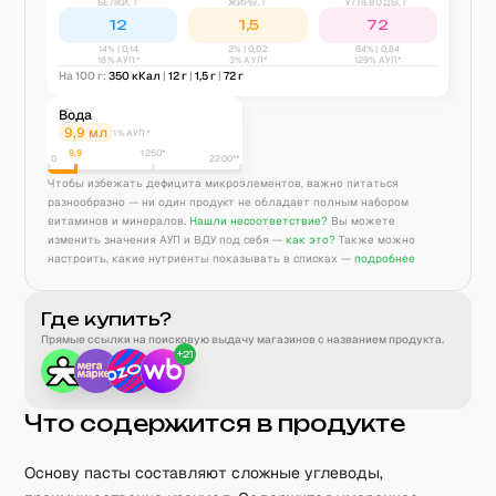
БЕЛКИ, Г
ЖИРЫ, Г
УГЛЕВОДЫ, Г
12
1,5
72
14
% |
0,14
2
% |
0,02
84
% |
0,84
18% АУП*
3% АУП*
129% АУП*
На 100 г:
350
кКал
|
12
г
|
1,5
г
|
72
г
Вода
9,9
мл
1% АУП*
9,9
1250
*
0
2200**
Чтобы избежать дефицита микроэлементов, важно питаться
разнообразно — ни один продукт не обладает полным набором
витаминов и минералов.
Нашли несоответствие?
Вы можете
изменить значения АУП и ВДУ под себя —
как это?
Также можно
настроить, какие нутриенты показывать в списках —
подробнее
Где купить?
Прямые ссылки на поисковую выдачу магазинов с названием продукта.
+
21
Что содержится в продукте
Основу пасты составляют сложные углеводы,