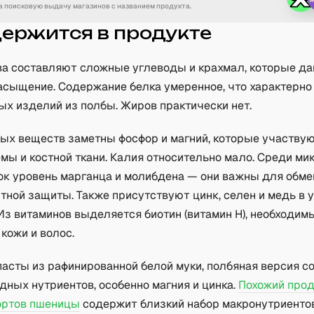
 поисковую выдачу магазинов с названием продукта.
держится в продукте
ва составляют сложные углеводы и крахмал, которые д
асыщение. Содержание белка умеренное, что характерно
ых изделий из полбы. Жиров практически нет.
ых веществ заметны фосфор и магний, которые участвую
мы и костной ткани. Калия относительно мало. Среди м
ок уровень марганца и молибдена — они важны для обме
тной защиты. Также присутствуют цинк, селен и медь в
Из витаминов выделяется биотин (витамин H), необходим
кожи и волос.
пасты из рафинированной белой муки, полбяная версия с
ных нутриентов, особенно магния и цинка.
Похожий про
ортов пшеницы
содержит близкий набор макронутриентов