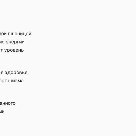
ной пшеницей.
ие энергии
ет уровень
ля здоровья
 организма
анного
ми