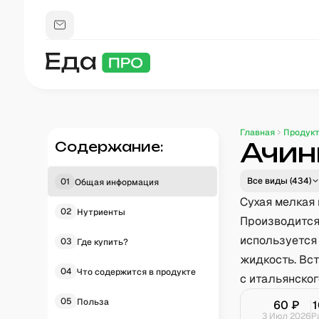
Главная
Продук
Ачин
Содержание:
Все виды (
434
)
01
Общая информация
Сухая мелкая 
02
Нутриенты
Производится
используется
03
Где купить?
жидкость. Вст
04
Что содержится в продукте
с итальянско
05
Польза
60
₽
3 Июл 2026
Р