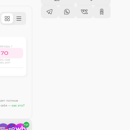
ЛЕВОДЫ, Г
70
2
% |
0,82
25% АУП*
дает полным
 себя —
как это?
+
21