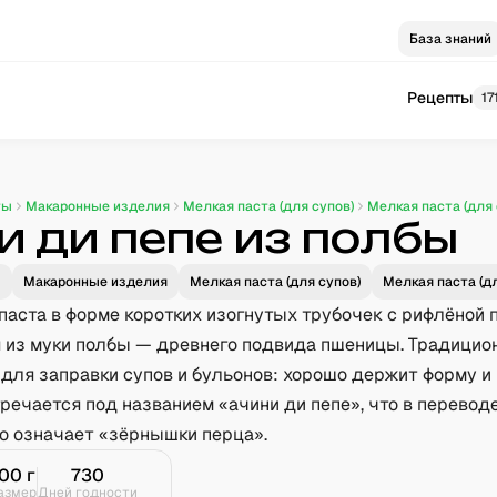
База знаний
Рецепты
17
ты
Макаронные изделия
Мелкая паста (для супов)
Мелкая паста (для 
и ди пепе из полбы
Макаронные изделия
Мелкая паста (для супов)
Мелкая паста (дл
паста в форме коротких изогнутых трубочек с рифлёной 
 из муки полбы — древнего подвида пшеницы. Традицио
 для заправки супов и бульонов: хорошо держит форму и
речается под названием «ачини ди пепе», что в перевод
го означает «зёрнышки перца».
100
г
730
азмер
Дней годности