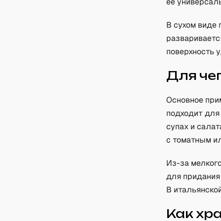
её универсаль
В сухом виде 
разваривается
поверхность 
Для че
Основное при
подходит для
супах и салат
с томатным и
Из-за мелког
для придания 
В итальянской
Как хр