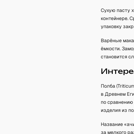
Сухую пасту х
контейнере. С
упаковку зак
Варёные мака
ёмкости. Зам
становится сл
Интере
Полба (Tritic
в Древнем Еги
по сравнению
изделия из п
Название «ачи
за мелкого р