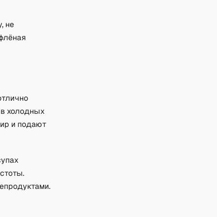
, не
ифлёная
отлично
 в холодных
нир и подают
супах
устоты.
репродуктами.