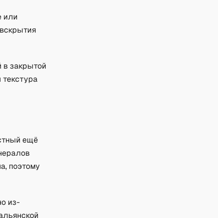
е или
 вскрытия
 в закрытой
 текстура
естный ещё
инералов
а, поэтому
но из-
тальянской