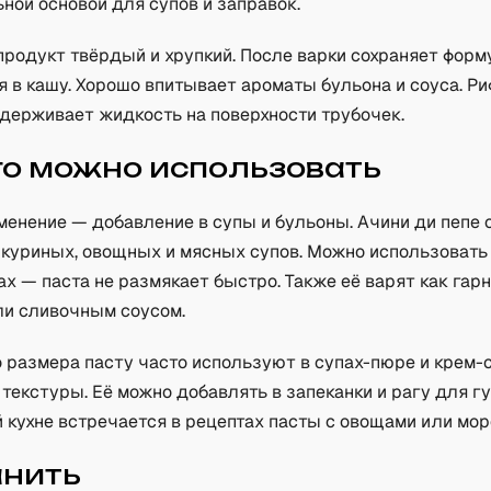
ной основой для супов и заправок.
продукт твёрдый и хрупкий. После варки сохраняет форму
 в кашу. Хорошо впитывает ароматы бульона и соуса. Р
удерживает жидкость на поверхности трубочек.
го можно использовать
менение — добавление в супы и бульоны. Ачини ди пепе 
 куриных, овощных и мясных супов. Можно использовать
ах — паста не размякает быстро. Также её варят как гар
ли сливочным соусом.
о размера пасту часто используют в супах-пюре и крем-
текстуры. Её можно добавлять в запеканки и рагу для г
 кухне встречается в рецептах пасты с овощами или мо
анить