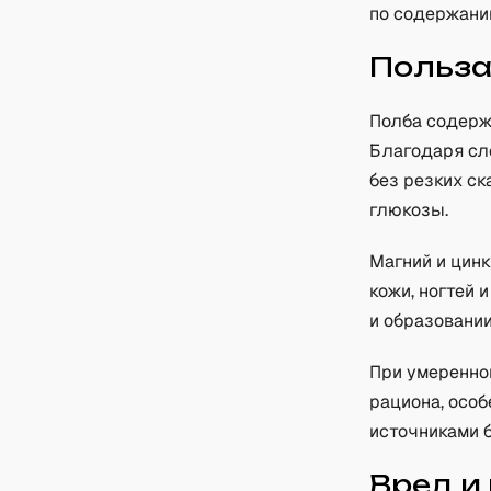
по содержани
Польз
Полба содерж
Благодаря сл
без резких ск
глюкозы.
Магний и цин
кожи, ногтей 
и образовании
При умеренно
рациона, особ
источниками б
Вред и