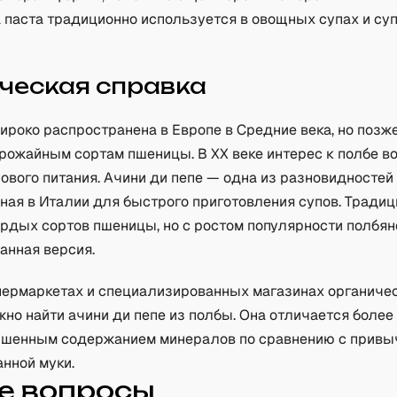
 паста традиционно используется в овощных супах и су
ческая справка
ироко распространена в Европе в Средние века, но позж
урожайным сортам пшеницы. В XX веке интерес к полбе 
ового питания. Ачини ди пепе — одна из разновидностей
ная в Италии для быстрого приготовления супов. Традиц
ёрдых сортов пшеницы, но с ростом популярности полбян
анная версия.
пермаркетах и специализированных магазинах органиче
жно найти ачини ди пепе из полбы. Она отличается бол
ышенным содержанием минералов по сравнению с привы
нной муки.
е вопросы