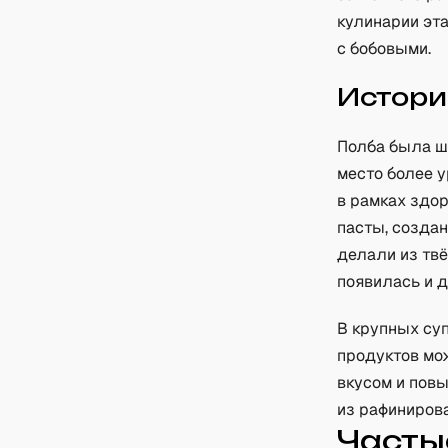
кулинарии эта
с бобовыми.
Истори
Полба была ш
место более 
в рамках здор
пасты, создан
делали из тв
появилась и д
В крупных су
продуктов мо
вкусом и пов
из рафинирова
Часты