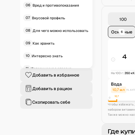
06
Вред и противопоказания
07
Вкусовой профиль
08
Для чего можно использовать
Основные
6
09
Как хранить
10
4
Интересно знать
11
Историческая справка
На 100 г:
350
кК
Добавить в избранное
12
Частые вопросы
Вода
Добавить в рацион
10,7
мл
1% АУП
10,7
0
Скопировать себе
Чтобы избежать 
набором витамин
Также можно нас
Где куп