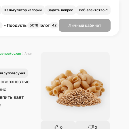
Калькулятор калорий
Задать вопрос
Веб-агентство ↗
Продукты
Блог
Личный кабинет
1
5078
42
супов) сухая
Ачини ди пепе из полбы
я супов) сухая
поверхностью.
нно
 впитывает
е
0
0