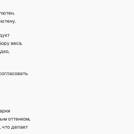
лютен.
лютену.
дукт
ору веса.
дко,
согласовать
варки
ым оттенком,
, что делает