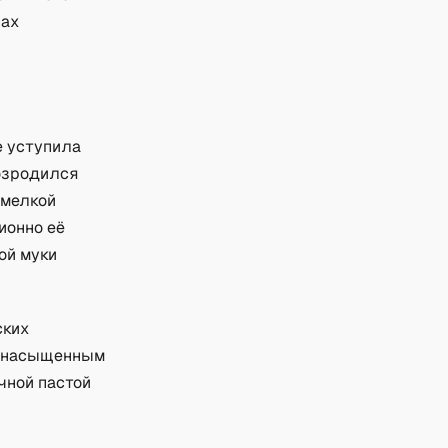
пах
е уступила
возродился
 мелкой
ионно её
ой муки
ских
ее насыщенным
чной пастой