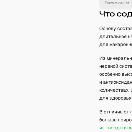
Прямые ссылки на
Что со
Основу соста
длительное н
для макаронн
Из минеральн
нервной систе
особенно выс
и антиоксидан
количествах. 
для здоровья 
В отличие от 
больше природ
из твердых с