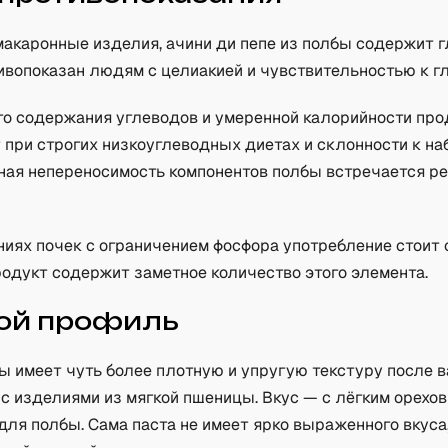
макаронные изделия, ачини ди пепе из полбы содержит г
ивопоказан людям с целиакией и чувствительностью к г
го содержания углеводов и умеренной калорийности про
при строгих низкоуглеводных диетах и склонности к наб
ая непереносимость компонентов полбы встречается ре
ниях почек с ограничением фосфора употребление стоит 
родукт содержит заметное количество этого элемента.
ой профиль
ы имеет чуть более плотную и упругую текстуру после 
с изделиями из мягкой пшеницы. Вкус — с лёгким орехов
ля полбы. Сама паста не имеет ярко выраженного вкуса