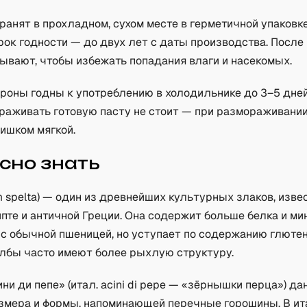
ранят в прохладном, сухом месте в герметичной упаковк
рок годности — до двух лет с даты производства. После
рывают, чтобы избежать попадания влаги и насекомых.
роны годны к употреблению в холодильнике до 3–5 дней
ораживать готовую пасту не стоит — при размораживании
ишком мягкой.
сно знать
um spelta) — один из древнейших культурных злаков, изв
пте и античной Греции. Она содержит больше белка и м
 с обычной пшеницей, но уступает по содержанию глютен
олбы часто имеют более рыхлую структуру.
ни ди пепе» (итал. acini di pepe — «зёрнышки перца») да
азмера и формы, напоминающей перечные горошины. В и