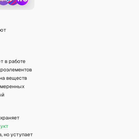
ают
т в работе
икроэлементов
на веществ
 умеренных
ый
охраняет
дукт
, но уступает