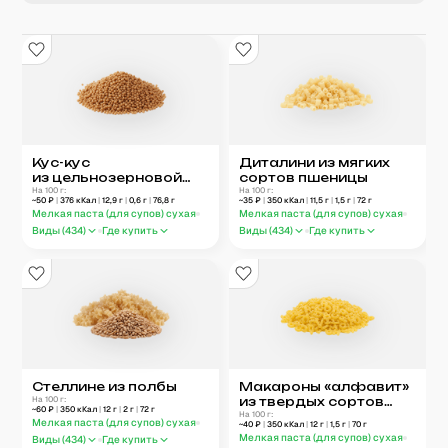
Кус-кус
Диталини из мягких
из цельнозерновой
сортов пшеницы
муки
На 100 г:
На 100 г:
~
50
₽
|
376
кКал
|
12,9
г
|
0,6
г
|
76,8
г
~
35
₽
|
350
кКал
|
11,5
г
|
1,5
г
|
72
г
Мелкая паста (для супов) сухая
Мелкая паста (для супов) сухая
Виды (
434
)
Где купить
Виды (
434
)
Где купить
Стеллине из полбы
Макароны «алфавит»
На 100 г:
из твердых сортов
~
60
₽
|
350
кКал
|
12
г
|
2
г
|
72
г
пшеницы
На 100 г:
Мелкая паста (для супов) сухая
~
40
₽
|
350
кКал
|
12
г
|
1,5
г
|
70
г
Мелкая паста (для супов) сухая
Виды (
434
)
Где купить