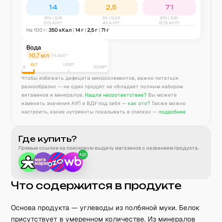
14
2,5
71
16
% |
0,16
3
% |
0,03
81
% |
0,81
21% АУП*
4% АУП*
127% АУП*
На 100 г:
350
кКал
|
14
г
|
2,5
г
|
71
г
Вода
10,7
мл
1% АУП*
10,7
1250
*
0
2200**
Чтобы избежать дефицита микроэлементов, важно питаться
разнообразно — ни один продукт не обладает полным набором
витаминов и минералов.
Нашли несоответствие?
Вы можете
изменить значения АУП и ВДУ под себя —
как это?
Также можно
настроить, какие нутриенты показывать в списках —
подробнее
Где купить?
Прямые ссылки на поисковую выдачу магазинов с названием продукта.
+
21
Что содержится в продукте
Основа продукта — углеводы из полбяной муки. Белок
присутствует в умеренном количестве. Из минералов