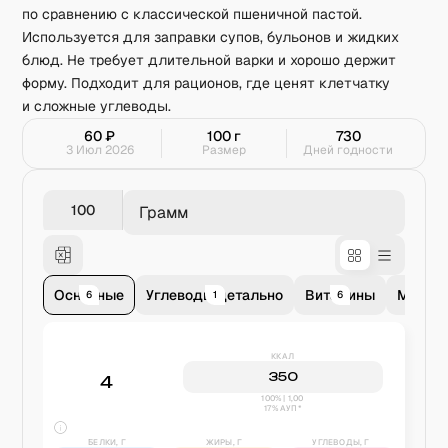
по сравнению с классической пшеничной пастой.
Используется для заправки супов, бульонов и жидких
блюд. Не требует длительной варки и хорошо держит
форму. Подходит для рационов, где ценят клетчатку
и сложные углеводы.
60
₽
100
г
730
3 Июл 2026
Размер
Дней годности
Грамм
Основные
Углеводы детально
Витамины
Минер
6
1
6
11
ККАЛ
350
4
100% | 1,00
17% АУП*
БЕЛКИ, Г
ЖИРЫ, Г
УГЛЕВОДЫ, Г