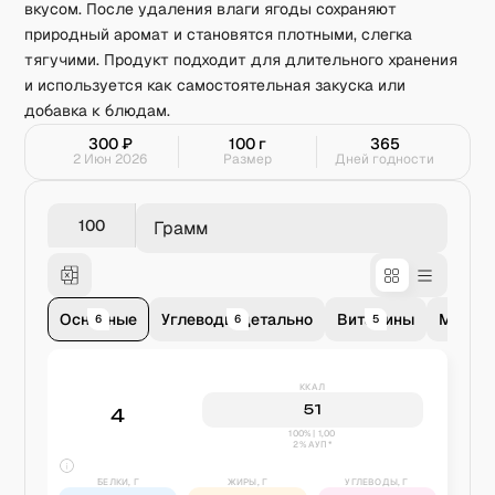
вкусом. После удаления влаги ягоды сохраняют
природный аромат и становятся плотными, слегка
тягучими. Продукт подходит для длительного хранения
и используется как самостоятельная закуска или
добавка к блюдам.
300
₽
100
г
365
2 Июн 2026
Размер
Дней годности
Грамм
Основные
Углеводы детально
Витамины
Минер
6
6
5
9
ККАЛ
51
4
100% | 1,00
2% АУП*
БЕЛКИ, Г
ЖИРЫ, Г
УГЛЕВОДЫ, Г