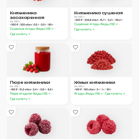
Княженика
Княженика сушеная
засахаренная
На 100 г:
~
320
₽
|
334,8
кКал
|
15,7
г
|
5,2
г
|
56,2
г
На 100 г:
Сушеные ягоды
Виды (
16
)
~
350
₽
|
320
кКал
|
0,5
г
|
0,5
г
|
80
г
Сушеные ягоды
Виды (
16
)
Где купить
Где купить
Пюре княженики
Жмых княженики
На 100 г:
На 100 г:
~
150
₽
|
51,2
кКал
|
2,4
г
|
0,8
г
|
8,6
г
~
100
₽
|
150
кКал
|
3
г
|
1
г
|
30
г
Пюре ягодное
Виды (
16
)
Ягоды
Виды (
16
)
Где купить
Где купить