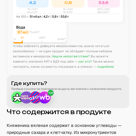
4,2
0,8
53,6
7
% |
0,07
1
% |
0,01
92
% |
0,92
6% АУП*
1% АУП*
96% АУП*
На 100 г:
51
кКал
|
4,2
г
|
0,8
г
|
53,6
г
Вода
87
мл
7% АУП*
87
1250
*
0
2200**
Чтобы избежать дефицита микроэлементов, важно питаться
разнообразно — ни один продукт не обладает полным набором
витаминов и минералов.
Нашли несоответствие?
Вы можете
изменить значения АУП и ВДУ под себя —
как это?
Также можно
настроить, какие нутриенты показывать в списках —
подробнее
Где купить?
Прямые ссылки на поисковую выдачу магазинов с названием продукта.
+
21
Что содержится в продукте
Княженика вяленая содержит в основном углеводы —
природные сахара и клетчатку. Из микронутриентов