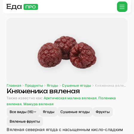
Главная
Продукты
Ягоды
Сушеные ягоды
Княженика вяленая
Княженика вяленая
Также известно как:
Арктическая малина вяленая
,
Поленика
вяленая
,
Мамура вяленая
Все виды (
16
)
Ягоды
Сушеные ягоды
Фрукты
Вяленые фрукты
Вяленая северная ягода с насыщенным кисло-сладким