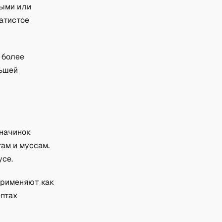
выми или
хатистое
 более
ньшей
 начинок
ам и муссам.
усе.
Применяют как
ептах