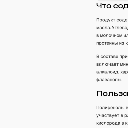
Что со
Продукт соде
масла. Углево
в молочном и
протеины из к
В составе пр
включает мин
алкалоид, ха
флаванолы.
Польз
Полифенолы в
участвует в 
кислорода в 