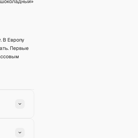
 «шоколадный»
. В Европу
ать. Первые
массовым