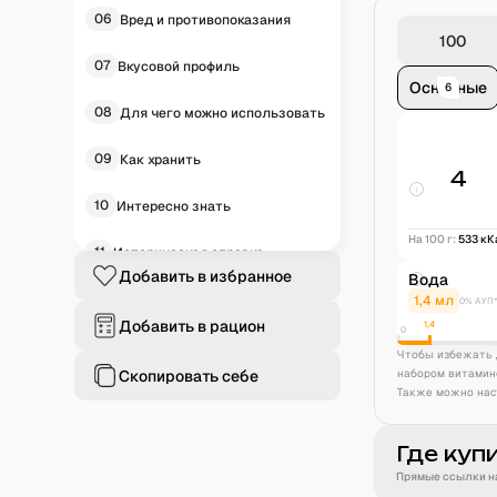
06
Вред и противопоказания
07
Вкусовой профиль
Основные
6
08
Для чего можно использовать
09
Как хранить
4
10
Интересно знать
На 100 г:
533
кК
11
Историческая справка
Добавить в избранное
Вода
12
Частые вопросы
1,4
мл
0% АУП
Добавить в рацион
1,4
0
Чтобы избежать 
Скопировать себе
набором витамин
Также можно нас
Где куп
Прямые ссылки на