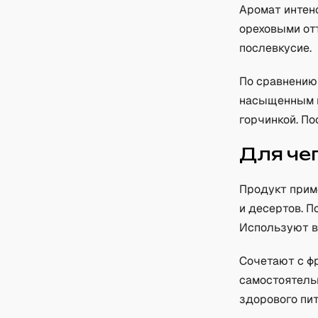
Аромат интенс
ореховыми отт
послевкусие.
По сравнению
насыщенным 
горчинкой. По
Для че
Продукт прим
и десертов. П
Используют в 
Сочетают с ф
самостоятель
здорового пит