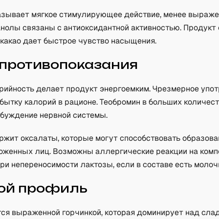
азывает мягкое стимулирующее действие, менее выраже
анолы связаны с антиоксидантной активностью. Продукт
какао дает быстрое чувство насыщения.
 противопоказания
рийность делает продукт энергоемким. Чрезмерное упо
бытку калорий в рационе. Теобромин в больших количес
буждение нервной системы.
ржит оксалаты, которые могут способствовать образов
оженных лиц. Возможны аллергические реакции на комп
ри непереносимости лактозы, если в составе есть моло
ой профиль
тся выраженной горчинкой, которая доминирует над сла