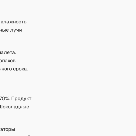
я влажность
чные лучи
алета.
апахов.
ного срока.
70%. Продукт
. Шоколадные
статоры