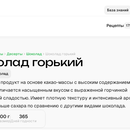
База знаний
Рецепты
17
ты
Десерты
Шоколад
Шоколад горький
лад горький
олад
 продукт на основе какао-массы с высоким содержанием
тличается насыщенным вкусом с выраженной горчинкой
й сладостью. Имеет плотную текстуру и интенсивный ар
ьше сахара по сравнению с другими видами шоколада.
100
г
365
азмер
Дней годности