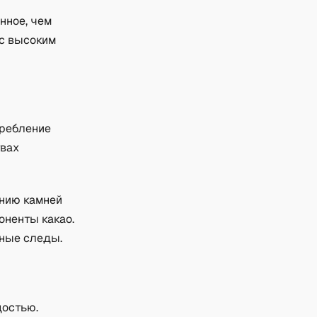
нное, чем
 с высоким
требление
твах
анию камней
оненты какао.
чные следы.
достью.