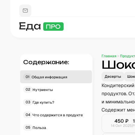
Главная
Продук
Шоко
Содержание:
Десерты
Шок
01
Общая информация
Кондитерский
02
Нутриенты
продуктов. О
и минимально
03
Где купить?
Содержит мен
04
Что содержится в продукте
450
₽
14 Окт 2025
Р
05
Польза