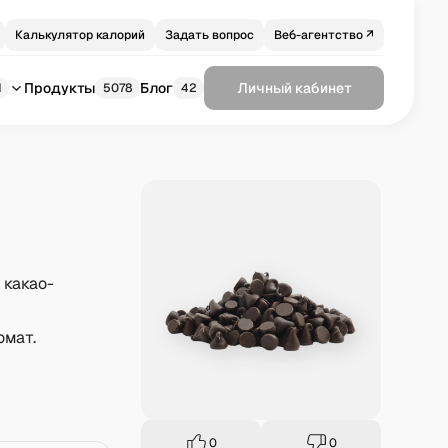
Калькулятор калорий
Задать вопрос
Веб-агентство ↗
Продукты
Блог
Личный кабинет
1
5078
42
 какао-
омат.
0
0