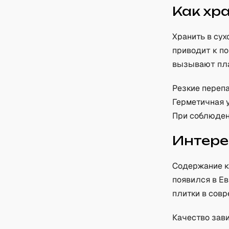
Как хр
Хранить в сух
приводит к п
вызывают пла
Резкие переп
Герметичная у
При соблюдени
Интере
Содержание к
появился в Ев
плитки в совр
Качество зави