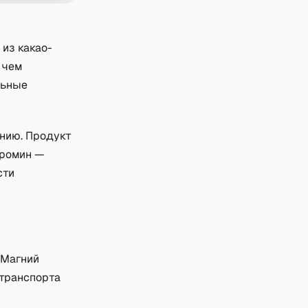
из какао-
 чем
льные
нию. Продукт
бромин —
сти
 Магний
 транспорта