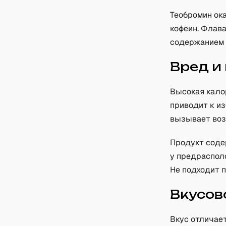
Теобромин ок
кофеин. Флав
содержанием 
Вред и
Высокая кало
приводит к из
вызывает воз
Продукт соде
у предраспол
Не подходит п
Вкусов
Вкус отличае