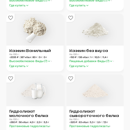
Высокобелковое
Виды (
7
)
Высокобелковое
Виды (
7
)
Где купить
Где купить
Казеин Ванильный
Казеин без вкуса
На 100 г:
На 100 г:
~
2035
₽
|
367
кКал
|
80
г
|
0
г
|
0
г
~
150
₽
|
136
кКал
|
1
г
|
10,0
г
|
11,4
г
Высокобелковое
Виды (
7
)
Пищевые добавки
Виды (
7
)
Где купить
Где купить
Гидролизат
Гидролизат
молочного белка
сывороточного белка
На 100 г:
На 100 г:
~
260
₽
|
56
кКал
|
4,0
г
|
2,0
г
|
5,5
г
~
320
₽
|
63
кКал
|
5,3
г
|
1,6
г
|
7,0
г
Протеиновые гидролизаты
Протеиновые гидролизаты