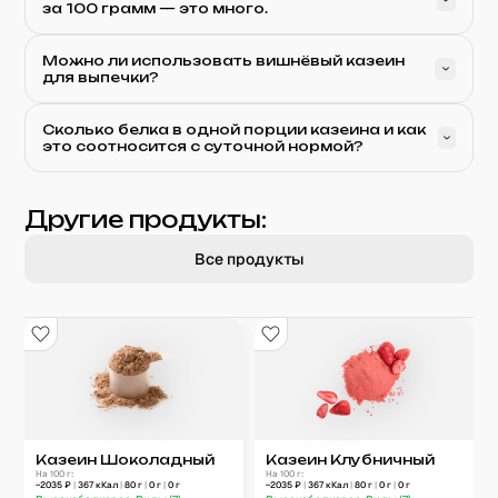
за 100 грамм — это много.
Можно ли использовать вишнёвый казеин
для выпечки?
Сколько белка в одной порции казеина и как
это соотносится с суточной нормой?
Другие продукты:
Все продукты
Казеин Шоколадный
Казеин Клубничный
На 100 г:
На 100 г:
~
2035
₽
|
367
кКал
|
80
г
|
0
г
|
0
г
~
2035
₽
|
367
кКал
|
80
г
|
0
г
|
0
г