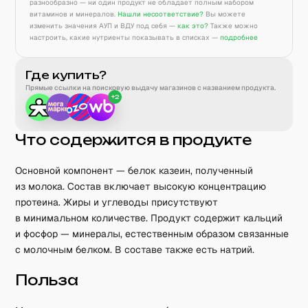
разнообразно — ни один продукт не обладает полным набором
витаминов и минералов.
Нашли несоответствие?
Вы можете
изменить значения АУП и ВДУ под себя —
как это?
Также можно
настроить, какие нутриенты показывать в списках —
подробнее
Где купить?
Прямые ссылки на поисковую выдачу магазинов с названием продукта.
+
2
Что содержится в продукте
Основной компонент — белок казеин, полученный
из молока. Состав включает высокую концентрацию
протеина. Жиры и углеводы присутствуют
в минимальном количестве. Продукт содержит кальций
и фосфор — минералы, естественным образом связанные
с молочным белком. В составе также есть натрий.
Польза