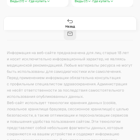
Виды (
17
)
Где купить
Виды (
7
)
Где купить
Гастро-сеты
Рецепты
Продукты
Блог
8
171
5078
42
База знаний
Калькулятор калорий
Назад
Информация на веб-сайте предназначена для лиц старше 18 лет
и носит исключительно информационный характер, не являясь
медицинской рекомендацией. Любые материалы ресурса не могут
быть использованы для самодиагностики или самолечения.
Перед применением информации обязательна консультация
с профильным специалистом здравоохранения. Администрация
не несёт ответственности за последствия самостоятельного
использования опубликованных данных.
Веб-сайт использует технологии хранения данных (cookie,
локальное хранилище браузера, сессионное хранилище) с целью
безопасности, а также оптимизации и персонализации сервисов
и повышения удобства пользования сайтом. Эти технологии
представляют собой небольшие фрагменты данных, которые
сохраняются на вашем устройстве и содержат информацию