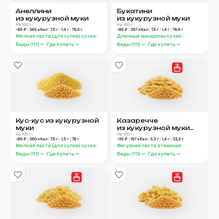
Анеллини
Букатини
из кукурузной муки
из кукурузной муки
На 100 г:
На 100 г:
~
85
₽
|
365
кКал
|
7,5
г
|
1,4
г
|
79,5
г
~
85
₽
|
357
кКал
|
7,5
г
|
1,4
г
|
78,6
г
Мелкая паста (для супов) сухая
Длинные макароны сухие
Виды (
111
)
Где купить
Виды (
111
)
Где купить
Кус-кус из кукурузной
Казаречче
муки
из кукурузной муки
На 100 г:
отварные
На 100 г:
~
85
₽
|
360
кКал
|
7,5
г
|
1,5
г
|
78
г
~
35
₽
|
157
кКал
|
3,3
г
|
1,4
г
|
33,2
г
Мелкая паста (для супов) сухая
Фигурная паста отварная
Виды (
111
)
Где купить
Виды (
111
)
Где купить