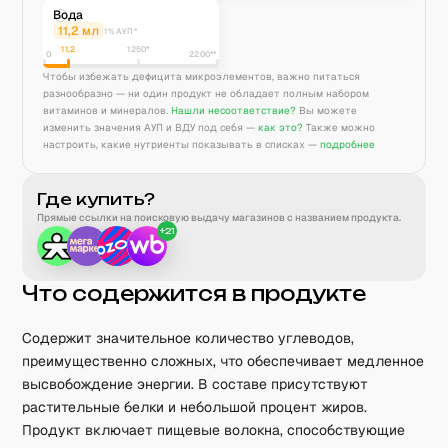
Вода
11,2
мл
1% АУП*
11,2
1250
*
0
2200**
Чтобы избежать дефицита микроэлементов, важно питаться
разнообразно — ни один продукт не обладает полным набором
витаминов и минералов.
Нашли несоответствие?
Вы можете
изменить значения АУП и ВДУ под себя —
как это?
Также можно
настроить, какие нутриенты показывать в списках —
подробнее
Где купить?
Прямые ссылки на поисковую выдачу магазинов с названием продукта.
+
21
Что содержится в продукте
Содержит значительное количество углеводов,
преимущественно сложных, что обеспечивает медленное
высвобождение энергии. В составе присутствуют
растительные белки и небольшой процент жиров.
Продукт включает пищевые волокна, способствующие