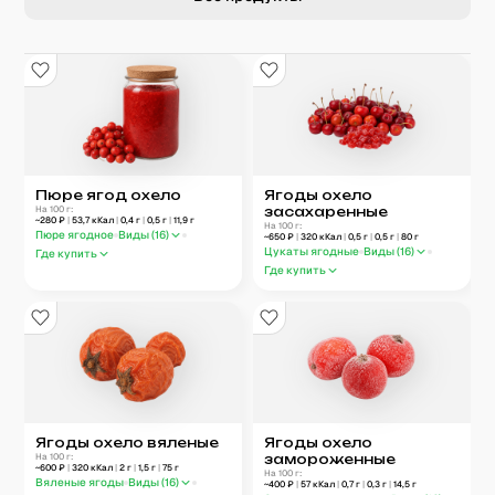
Пюре ягод охело
Ягоды охело
На 100 г:
засахаренные
~
280
₽
|
53,7
кКал
|
0,4
г
|
0,5
г
|
11,9
г
На 100 г:
Пюре ягодное
Виды (
16
)
~
650
₽
|
320
кКал
|
0,5
г
|
0,5
г
|
80
г
Цукаты ягодные
Виды (
16
)
Где купить
Где купить
Ягоды охело вяленые
Ягоды охело
На 100 г:
замороженные
~
600
₽
|
320
кКал
|
2
г
|
1,5
г
|
75
г
На 100 г:
Вяленые ягоды
Виды (
16
)
~
400
₽
|
57
кКал
|
0,7
г
|
0,3
г
|
14,5
г