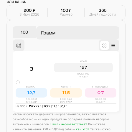
или каши.
200
₽
100
г
365
3 Июн 2026
Размер
Дней годности
Грамм
ККАЛ
157
3
100% | 1,00
7% АУП*
БЕЛКИ, Г
ЖИРЫ, Г
УГЛЕВОДЫ, Г
12,7
11,5
0,7
51
% |
0,51
46
% |
0,46
3
% |
0,03
19% АУП*
20% АУП*
1% АУП*
На 100 г:
157
кКал
|
12,7
г
|
11,5
г
|
0,7
г
Чтобы избежать дефицита микроэлементов, важно питаться
разнообразно — ни один продукт не обладает полным набором
витаминов и минералов.
Нашли несоответствие?
Вы можете
изменить значения АУП и ВДУ под себя —
как это?
Также можно