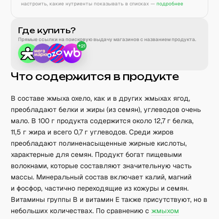
настроить, какие нутриенты показывать в списках —
подробнее
Где купить?
Прямые ссылки на поисковую выдачу магазинов с названием продукта.
+
21
Что содержится в продукте
В составе жмыха охело, как и в других жмыхах ягод,
преобладают белки и жиры (из семян), углеводов очень
мало. В 100 г продукта содержится около 12,7 г белка,
11,5 г жира и всего 0,7 г углеводов. Среди жиров
преобладают полиненасыщенные жирные кислоты,
характерные для семян. Продукт богат пищевыми
волокнами, которые составляют значительную часть
массы. Минеральный состав включает калий, магний
и фосфор, частично переходящие из кожуры и семян.
Витамины группы B и витамин E также присутствуют, но в
небольших количествах. По сравнению с
жмыхом