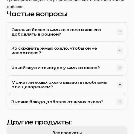
добавке.
Частые вопросы
Сколько белка в жмыхе охело и как его
добавлять в рацион?
Как хранить жмых охело, чтобы он не
испортился?
Какой вкус и текстура у жмыха охело?
Может ли жмых охело вызвать проблемы
с пищеварением?
В какие блюда добавляют жмых охело?
Другие продукты:
Все продукты