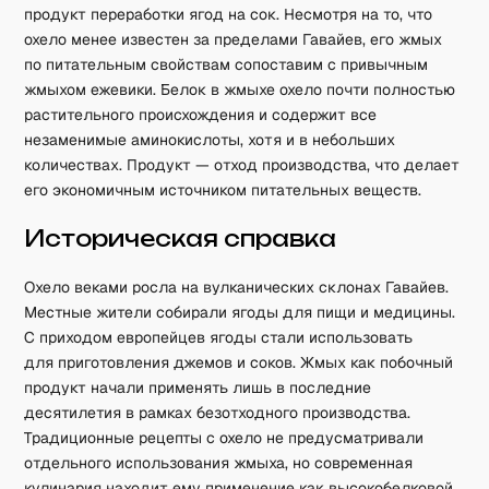
продукт переработки ягод на сок. Несмотря на то, что
охело менее известен за пределами Гавайев, его жмых
по питательным свойствам сопоставим с привычным
жмыхом ежевики. Белок в жмыхе охело почти полностью
растительного происхождения и содержит все
незаменимые аминокислоты, хотя и в небольших
количествах. Продукт — отход производства, что делает
его экономичным источником питательных веществ.
Историческая справка
Охело веками росла на вулканических склонах Гавайев.
Местные жители собирали ягоды для пищи и медицины.
С приходом европейцев ягоды стали использовать
для приготовления джемов и соков. Жмых как побочный
продукт начали применять лишь в последние
десятилетия в рамках безотходного производства.
Традиционные рецепты с охело не предусматривали
отдельного использования жмыха, но современная
кулинария находит ему применение как высокобелковой