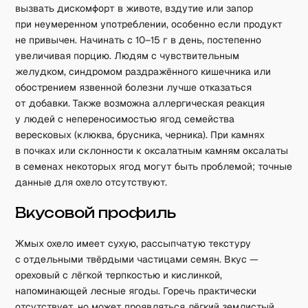
вызвать дискомфорт в животе, вздутие или запор
при неумеренном употреблении, особенно если продукт
не привычен. Начинать с 10–15 г в день, постепенно
увеличивая порцию. Людям с чувствительным
желудком, синдромом раздражённого кишечника или
обострением язвенной болезни лучше отказаться
от добавки. Также возможна аллергическая реакция
у людей с непереносимостью ягод семейства
вересковых (клюква, брусника, черника). При камнях
в почках или склонности к оксалатным камням оксалаты
в семенах некоторых ягод могут быть проблемой; точные
данные для охело отсутствуют.
Вкусовой профиль
Жмых охело имеет сухую, рассыпчатую текстуру
с отдельными твёрдыми частицами семян. Вкус —
ореховый с лёгкой терпкостью и кислинкой,
напоминающей лесные ягоды. Горечь практически
отсутствует, но может проявляться лёгкий землистый