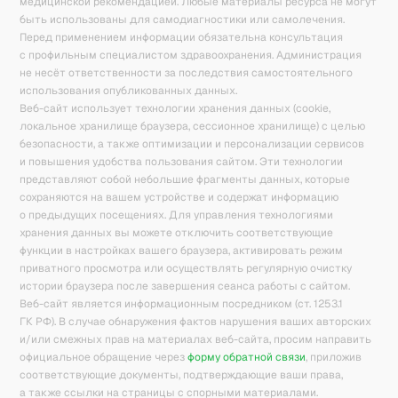
медицинской рекомендацией. Любые материалы ресурса не могут
быть использованы для самодиагностики или самолечения.
Перед применением информации обязательна консультация
с профильным специалистом здравоохранения. Администрация
не несёт ответственности за последствия самостоятельного
использования опубликованных данных.
Веб-сайт использует технологии хранения данных (cookie,
локальное хранилище браузера, сессионное хранилище) с целью
безопасности, а также оптимизации и персонализации сервисов
и повышения удобства пользования сайтом. Эти технологии
представляют собой небольшие фрагменты данных, которые
сохраняются на вашем устройстве и содержат информацию
о предыдущих посещениях. Для управления технологиями
хранения данных вы можете отключить соответствующие
функции в настройках вашего браузера, активировать режим
приватного просмотра или осуществлять регулярную очистку
истории браузера после завершения сеанса работы с сайтом.
Веб-сайт является информационным посредником (ст. 1253.1
ГК РФ). В случае обнаружения фактов нарушения ваших авторских
и/или смежных прав на материалах веб-сайта, просим направить
официальное обращение через
форму обратной связи
, приложив
соответствующие документы, подтверждающие ваши права,
а также ссылки на страницы с спорными материалами.