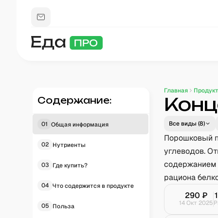
Главная
Продук
Конц
Содержание:
Все виды (
8
)
01
Общая информация
Порошковый п
02
Нутриенты
углеводов. О
содержанием 
03
Где купить?
рациона белко
04
Что содержится в продукте
290
₽
14 Окт 2025
Р
05
Польза