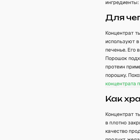
ингредиенты: 
Для че
Концентрат т
используют в
печенье. Его 
Порошок подх
протеин приме
порошку. Похо
концентрата 
Как хр
Концентрат т
в плотно зак
качество прод
продукт жела