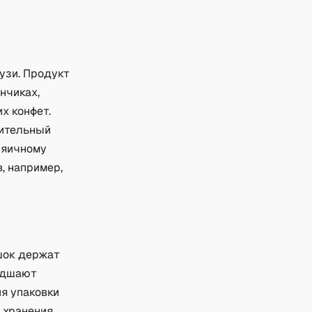
узи. Продукт
нчиках,
х конфет.
тительный
 яичному
, например,
ошок держат
худшают
ия упаковки
 хранения