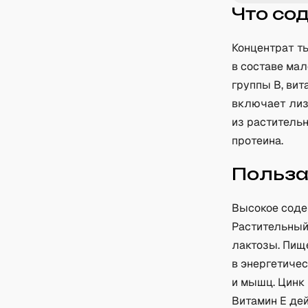
Что со
Концентрат т
в составе ма
группы B, вит
включает лизи
из растительн
протеина.
Польз
Высокое соде
Растительный
лактозы. Пищ
в энергетиче
и мышц. Цинк
Витамин E дей