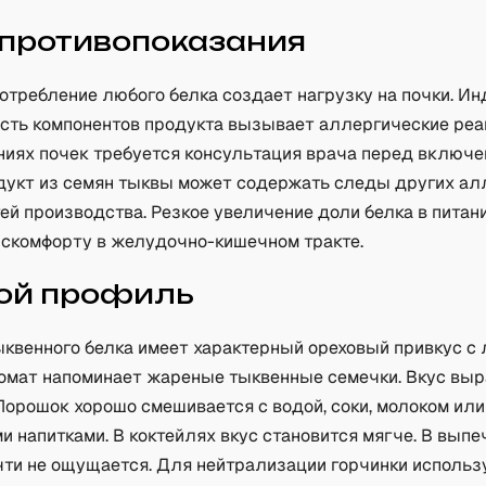
 противопоказания
отребление любого белка создает нагрузку на почки. И
сть компонентов продукта вызывает аллергические реа
ниях почек требуется консультация врача перед включ
одукт из семян тыквы может содержать следы других ал
ей производства. Резкое увеличение доли белка в питан
искомфорту в желудочно-кишечном тракте.
ой профиль
ыквенного белка имеет характерный ореховый привкус с 
ромат напоминает жареные тыквенные семечки. Вкус вы
 Порошок хорошо смешивается с водой, соки, молоком или
 напитками. В коктейлях вкус становится мягче. В выпе
чти не ощущается. Для нейтрализации горчинки исполь