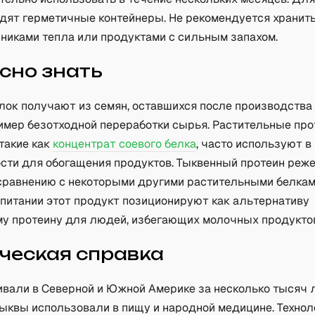
дят герметичные контейнеры. Не рекомендуется хранит
чниками тепла или продуктами с сильным запахом.
сно знать
лок получают из семян, оставшихся после производств
ример безотходной переработки сырья. Растительные пр
такие как
концентрат соевого белка
, часто используют в
ти для обогащения продуктов. Тыквенный протеин реж
сравнению с некоторыми другими растительными белкам
 питании этот продукт позиционируют как альтернативу
у протеину для людей, избегающих молочных продукто
ческая справка
вали в Северной и Южной Америке за несколько тысяч 
тыквы использовали в пищу и народной медицине. Технол