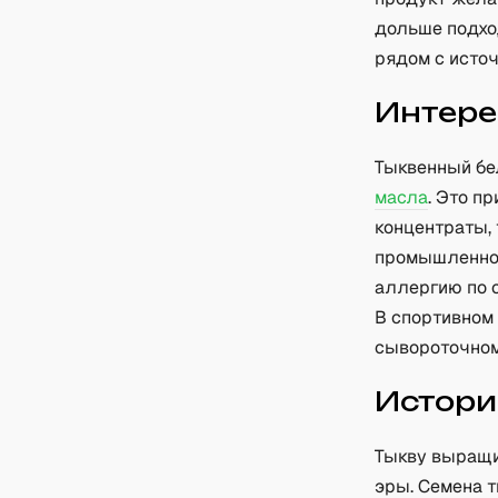
дольше подхо
рядом с исто
Интере
Тыквенный бе
масла
. Это п
концентраты, 
промышленнос
аллергию по 
В спортивном
сывороточном
Истори
Тыкву выращи
эры. Семена 