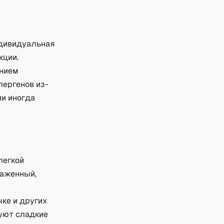
ндивидуальная
кции.
ением
лергенов из-
ии иногда
легкой
раженный,
чке и других
зуют сладкие