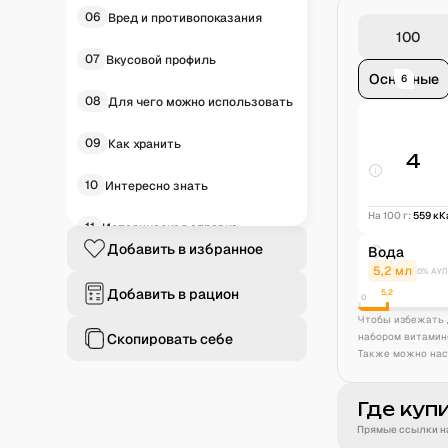
06
Вред и противопоказания
07
Вкусовой профиль
Основные
6
08
Для чего можно использовать
09
Как хранить
4
10
Интересно знать
На 100 г:
559
кК
11
Историческая справка
Добавить в избранное
Вода
12
Частые вопросы
5,2
мл
0% АУП
Добавить в рацион
5,2
0
13
В продуктах
Чтобы избежать 
Скопировать себе
набором витамин
Также можно нас
Где куп
Прямые ссылки на