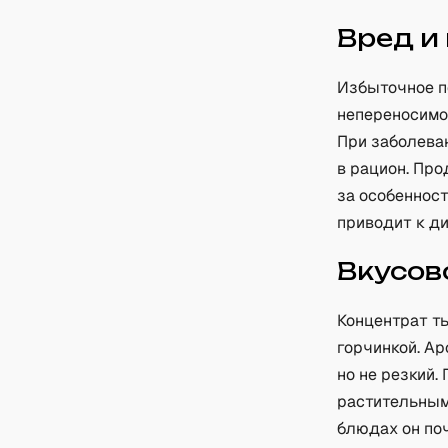
Вред и
Избыточное п
непереносимо
При заболева
в рацион. Пр
за особенност
приводит к д
Вкусов
Концентрат т
горчинкой. А
но не резкий.
растительными
блюдах он по