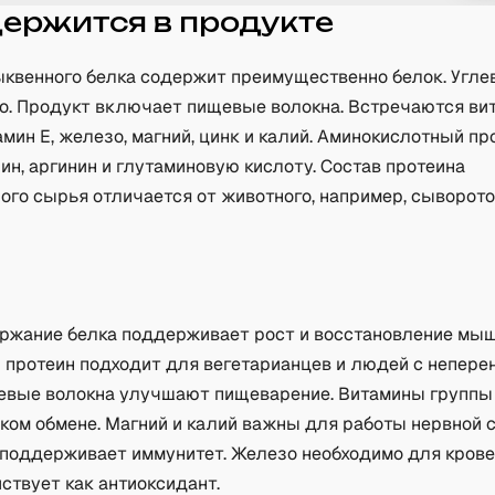
держится в продукте
ыквенного белка содержит преимущественно белок. Угле
ло. Продукт включает пищевые волокна. Встречаются в
амин E, железо, магний, цинк и калий. Аминокислотный п
н, аргинин и глутаминовую кислоту. Состав протеина
ого сырья отличается от животного, например, сыворот
а
ржание белка поддерживает рост и восстановление мыш
 протеин подходит для вегетарианцев и людей с непер
евые волокна улучшают пищеварение. Витамины группы
ском обмене. Магний и калий важны для работы нервной
 поддерживает иммунитет. Железо необходимо для крове
ствует как антиоксидант.