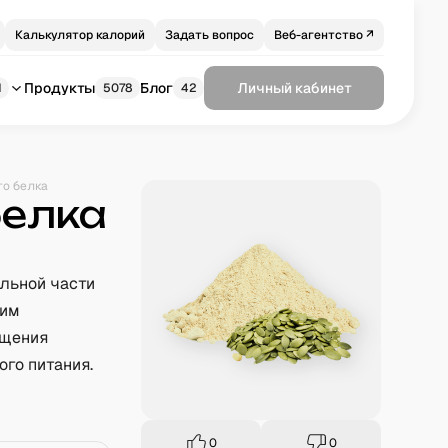
Калькулятор калорий
Задать вопрос
Веб-агентство ↗
Продукты
Блог
Личный кабинет
1
5078
42
го белка
белка
льной части
ким
ащения
ого питания.
0
0