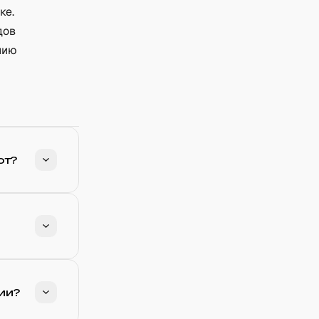
ке.
дов
нию
ют?
ии?