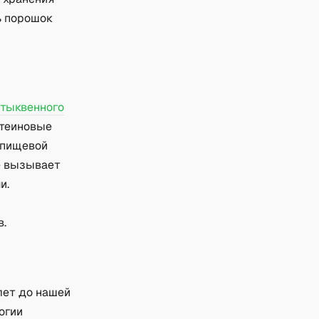
ь порошок
а
тыквенного
отеиновые
 пищевой
е вызывает
и.
в.
лет до нашей
огии