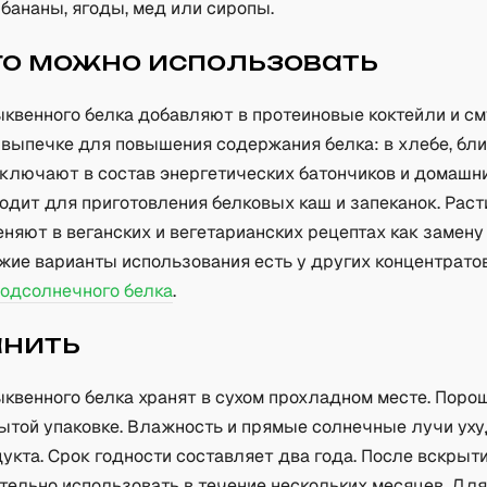
бананы, ягоды, мед или сиропы.
го можно использовать
ыквенного белка добавляют в протеиновые коктейли и см
 выпечке для повышения содержания белка: в хлебе, бли
включают в состав энергетических батончиков и домашни
одит для приготовления белковых каш и запеканок. Рас
няют в веганских и вегетарианских рецептах как замену
жие варианты использования есть у других концентратов
подсолнечного белка
.
анить
ыквенного белка хранят в сухом прохладном месте. Пор
рытой упаковке. Влажность и прямые солнечные лучи у
укта. Срок годности составляет два года. После вскрыт
тельно использовать в течение нескольких месяцев. Для