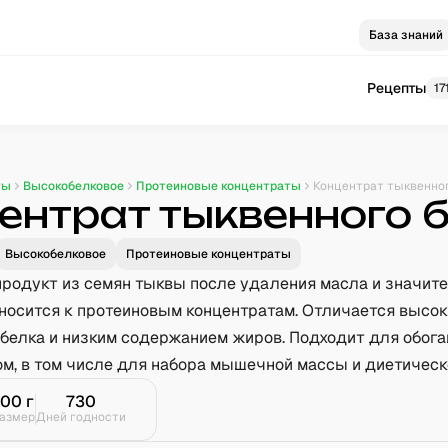
База знаний
Рецепты
17
ты
Высокобелковое
Протеиновые концентраты
Концентрат тыквенно
ентрат тыквенного 
Высокобелковое
Протеиновые концентраты
родукт из семян тыквы после удаления масла и значите
тносится к протеиновым концентратам. Отличается высо
белка и низким содержанием жиров. Подходит для обог
м, в том числе для набора мышечной массы и диетическ
100
г
730
азмер
Дней годности