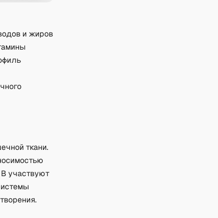
водов и жиров
итамины
рофиль
очного
ечной ткани.
еносимостью
 B участвуют
 системы
творения.